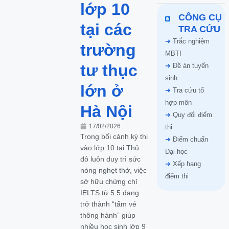
lớp 10
CÔNG CỤ
tại các
TRA CỨU
➜
Trắc nghiệm
trường
MBTI
tư thục
➜
Đề án tuyển
sinh
lớn ở
➜
Tra cứu tổ
hợp môn
Hà Nội
➜
Quy đổi điểm
17/02/2026
thi
Trong bối cảnh kỳ thi
➜
Điểm chuẩn
vào lớp 10 tại Thủ
Đại học
đô luôn duy trì sức
➜
Xếp hạng
nóng nghẹt thở, việc
điểm thi
sở hữu chứng chỉ
IELTS từ 5.5 đang
trở thành “tấm vé
thông hành” giúp
nhiều học sinh lớp 9