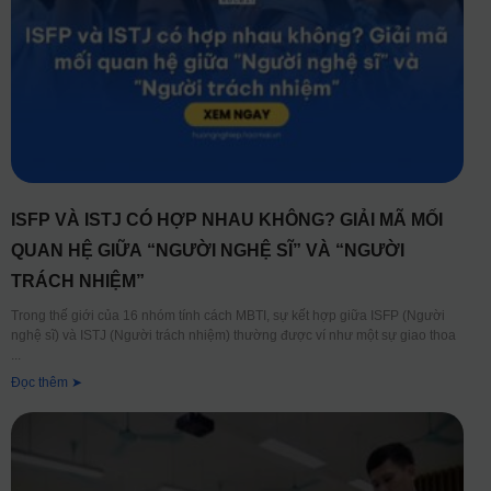
ISFP VÀ ISTJ CÓ HỢP NHAU KHÔNG? GIẢI MÃ MỐI
QUAN HỆ GIỮA “NGƯỜI NGHỆ SĨ” VÀ “NGƯỜI
TRÁCH NHIỆM”
Trong thế giới của 16 nhóm tính cách MBTI, sự kết hợp giữa ISFP (Người
nghệ sĩ) và ISTJ (Người trách nhiệm) thường được ví như một sự giao thoa
Đọc thêm ➤