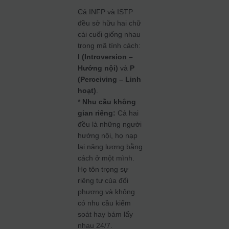
Cả INFP và ISTP
đều sở hữu hai chữ
cái cuối giống nhau
trong mã tính cách:
I (Introversion –
Hướng nội)
và
P
(Perceiving – Linh
hoạt)
.
*
Nhu cầu không
gian riêng:
Cả hai
đều là những người
hướng nội, họ nạp
lại năng lượng bằng
cách ở một mình.
Họ tôn trọng sự
riêng tư của đối
phương và không
có nhu cầu kiểm
soát hay bám lấy
nhau 24/7.