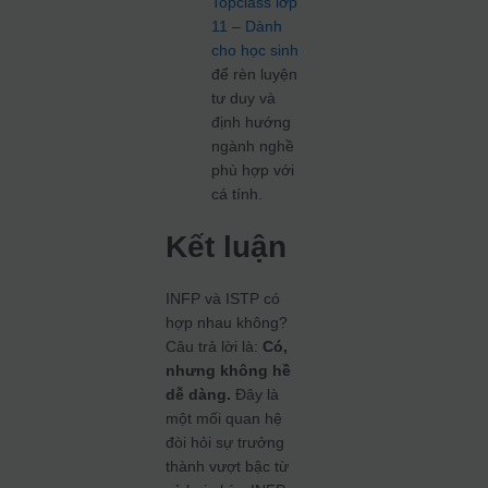
Topclass lớp
11 – Dành
cho học sinh
để rèn luyện
tư duy và
định hướng
ngành nghề
phù hợp với
cá tính.
Kết luận
INFP và ISTP có
hợp nhau không?
Câu trả lời là:
Có,
nhưng không hề
dễ dàng.
Đây là
một mối quan hệ
đòi hỏi sự trưởng
thành vượt bậc từ