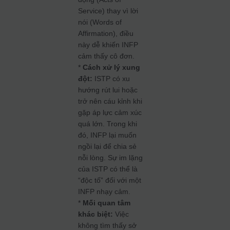
Service) thay vì lời
nói (Words of
Affirmation), điều
này dễ khiến INFP
cảm thấy cô đơn.
*
Cách xử lý xung
đột:
ISTP có xu
hướng rút lui hoặc
trở nên cáu kỉnh khi
gặp áp lực cảm xúc
quá lớn. Trong khi
đó, INFP lại muốn
ngồi lại để chia sẻ
nỗi lòng. Sự im lặng
của ISTP có thể là
“độc tố” đối với một
INFP nhạy cảm.
*
Mối quan tâm
khác biệt:
Việc
không tìm thấy sở