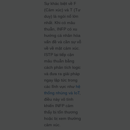
Sự khác biệt về F
(Cảm xúc) và T (Tư
duy) là ngòi nổ lớn
nhất. Khi có mâu
thuẫn, INFP có xu
hướng cá nhân hóa
vấn đề và cần sự vỗ
về về mặt cảm xúc.
ISTP lại tiếp cận
mâu thuẫn bằng
cách phân tích logic
và đưa ra giải pháp
ngay lập tức trong
các lĩnh vực như
hệ
thống nhúng và IoT
,
điều này vô tình
khiến INFP cảm
thấy bị tổn thương
hoặc bị xem thường
cảm xúc.