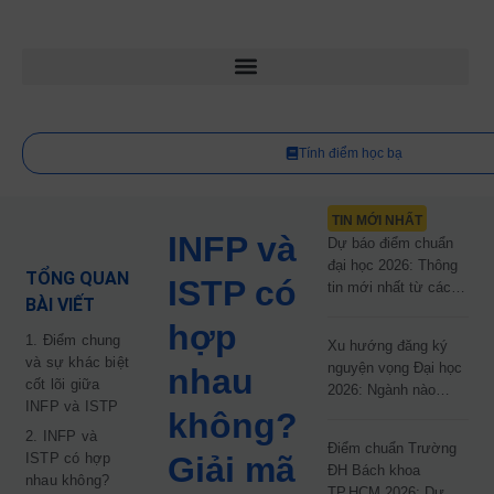
Tính điểm học bạ
TIN MỚI NHẤT
INFP và
Dự báo điểm chuẩn
đại học 2026: Thông
TỔNG QUAN
ISTP có
tin mới nhất từ các
BÀI VIẾT
trường đại học công
hợp
lập
1. Điểm chung
Xu hướng đăng ký
và sự khác biệt
nguyện vọng Đại học
nhau
cốt lõi giữa
2026: Ngành nào
INFP và ISTP
đang dẫn đầu cuộc
không?
đua?
2. INFP và
Điểm chuẩn Trường
ISTP có hợp
Giải mã
ĐH Bách khoa
nhau không?
TP.HCM 2026: Dự