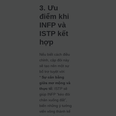
3. Ưu
điểm khi
INFP và
ISTP kết
hợp
Nếu biết cách điều
chỉnh, cặp đôi này
sẽ tạo nên một sự
bổ trợ tuyệt vời:
*
Sự cân bằng
giữa mơ mộng và
thực tế:
ISTP sẽ
giúp INFP “kéo đôi
chân xuống đất”,
biến những ý tưởng
viển vông thành kế