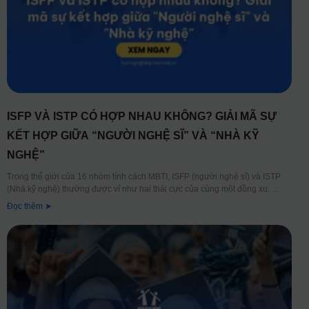
ISFP VÀ ISTP CÓ HỢP NHAU KHÔNG? GIẢI MÃ SỰ
KẾT HỢP GIỮA “NGƯỜI NGHỆ SĨ” VÀ “NHÀ KỸ
NGHỆ”
Trong thế giới của 16 nhóm tính cách MBTI, ISFP (người nghệ sĩ) và ISTP
(Nhà kỹ nghệ) thường được ví như hai thái cực của cùng một đồng xu.
Đọc thêm ➤