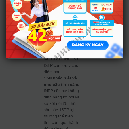
“khó
nhằn”
mà cặp
đôi cần
vượt qua
Để duy trì mối quan
hệ lâu dài, INFP và
ISTP cần lưu ý các
điểm sau:
*
Sự khác biệt về
nhu cầu tình cảm:
INFP cần sự khẳng
định bằng lời nói và
sự kết nối tâm hồn
sâu sắc. ISTP lại
thường thể hiện
tình cảm qua hành
động (Acts of