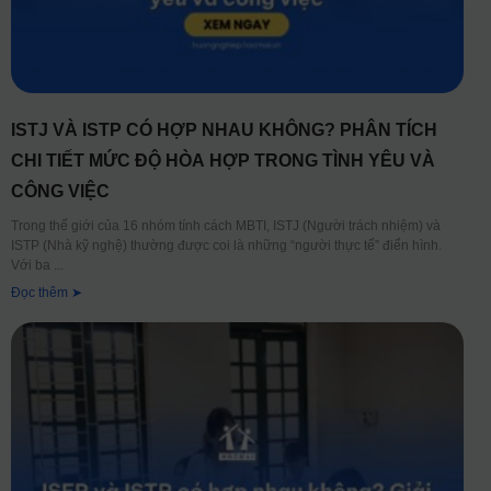
ISTJ VÀ ISTP CÓ HỢP NHAU KHÔNG? PHÂN TÍCH
CHI TIẾT MỨC ĐỘ HÒA HỢP TRONG TÌNH YÊU VÀ
CÔNG VIỆC
Trong thế giới của 16 nhóm tính cách MBTI, ISTJ (Người trách nhiệm) và
ISTP (Nhà kỹ nghệ) thường được coi là những “người thực tế” điển hình.
Với ba
Đọc thêm ➤