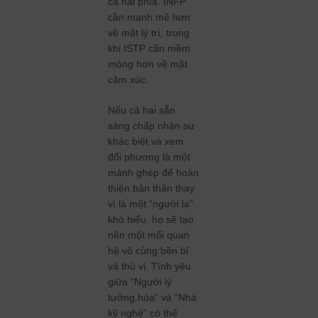
cả hai phía. INFP
cần mạnh mẽ hơn
về mặt lý trí, trong
khi ISTP cần mềm
mỏng hơn về mặt
cảm xúc.
Nếu cả hai sẵn
sàng chấp nhận sự
khác biệt và xem
đối phương là một
mảnh ghép để hoàn
thiện bản thân thay
vì là một “người lạ”
khó hiểu, họ sẽ tạo
nên một mối quan
hệ vô cùng bền bỉ
và thú vị. Tình yêu
giữa “Người lý
tưởng hóa” và “Nhà
kỹ nghệ” có thể