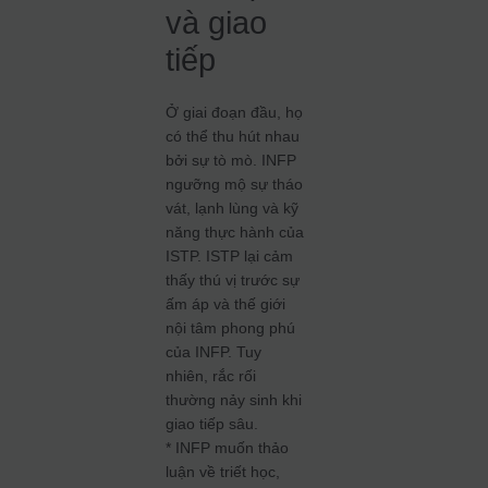
và giao
tiếp
Ở giai đoạn đầu, họ
có thể thu hút nhau
bởi sự tò mò. INFP
ngưỡng mộ sự tháo
vát, lạnh lùng và kỹ
năng thực hành của
ISTP. ISTP lại cảm
thấy thú vị trước sự
ấm áp và thế giới
nội tâm phong phú
của INFP. Tuy
nhiên, rắc rối
thường nảy sinh khi
giao tiếp sâu.
* INFP muốn thảo
luận về triết học,