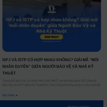
ISFJ VÀ ISTP CÓ HỢP NHAU KHÔNG? GIẢI MÃ “MỐI
NHÂN DUYÊN” GIỮA NGƯỜI BẢO VỆ VÀ NHÀ KỸ
THUẬT
Trong thế giới của 16 nhóm tính cách MBTI, sự kết hợp giữa ISFJ (Người
Bảo Vệ) và ISTP (Nhà Kỹ Thuật/Thợ Thủ Công) thường được ví như một bài
Đọc thêm ➤
Hướng nghiệp