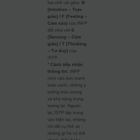
hai chữ cái giữa:
N
(Intuition – Trực
giác) / F (Feeling –
Cảm xúc)
của INFP
đối chọi với
S
(Sensing – Cảm
giác) / T (Thinking
– Tư duy)
của
ISTP.
*
Cách tiếp nhận
thông tin:
INFP
nhìn vào bức tranh
toàn cảnh, những ý
tưởng trừu tượng
và khả năng trong
tương lai. Ngược
lại, ISTP tập trung
vào hiện tại, những
chi tiết cụ thể và
những gì họ có thể