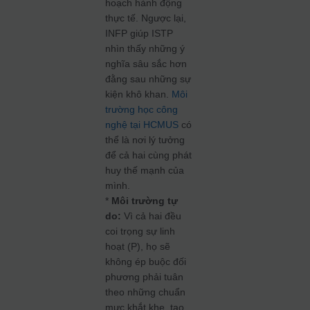
hoạch hành động
thực tế. Ngược lại,
INFP giúp ISTP
nhìn thấy những ý
nghĩa sâu sắc hơn
đằng sau những sự
kiện khô khan.
Môi
trường học công
nghệ tại HCMUS
có
thể là nơi lý tưởng
để cả hai cùng phát
huy thế mạnh của
mình.
*
Môi trường tự
do:
Vì cả hai đều
coi trọng sự linh
hoạt (P), họ sẽ
không ép buộc đối
phương phải tuân
theo những chuẩn
mực khắt khe, tạo