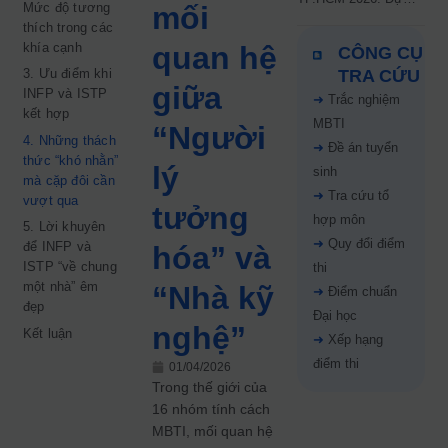
Mức độ tương
mối
kiến công bố 9.8,
thích trong các
nguyện vọng tăng vọt
khía cạnh
quan hệ
CÔNG CỤ
67%
3. Ưu điểm khi
TRA CỨU
giữa
INFP và ISTP
➜
Trắc nghiệm
kết hợp
MBTI
“Người
4. Những thách
➜
Đề án tuyển
thức “khó nhằn”
lý
sinh
mà cặp đôi cần
➜
Tra cứu tổ
vượt qua
tưởng
hợp môn
5. Lời khuyên
➜
Quy đổi điểm
để INFP và
hóa” và
ISTP “về chung
thi
một nhà” êm
“Nhà kỹ
➜
Điểm chuẩn
đẹp
Đại học
nghệ”
Kết luận
➜
Xếp hạng
điểm thi
01/04/2026
Trong thế giới của
16 nhóm tính cách
MBTI, mối quan hệ