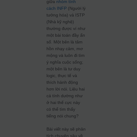
giữa
nhóm tính
cách INFP
(Người lý
tưởng hóa) và ISTP
(Nhà kỹ nghệ)
thường được ví như
một bài toán đầy ẩn
số. Một bên là tâm
hồn nhạy cảm, mơ
mộng và luôn đi tìm
ý nghĩa cuộc sống;
một bên là tư duy
logic, thực tế và
thích hành động
hơn lời nói. Liệu hai
cá tính dường như
ở hai thế cực này
có thể tìm thấy
tiếng nói chung?
Bài viết này sẽ phân
tích chuyên sâu về