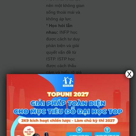
nên một không gian
sống thoải mái và
không áp lực.
*
Học hỏi lẫn
nhau:
INFP học
được cách tư duy
phản biện và giải
quyết vấn đề từ
ISTP. ISTP học
được cách thấu
cảm và hiểu rõ giá
X
trị bản thân hơn
thông qua góc nhìn
của INFP.
4. Những
thách
thức