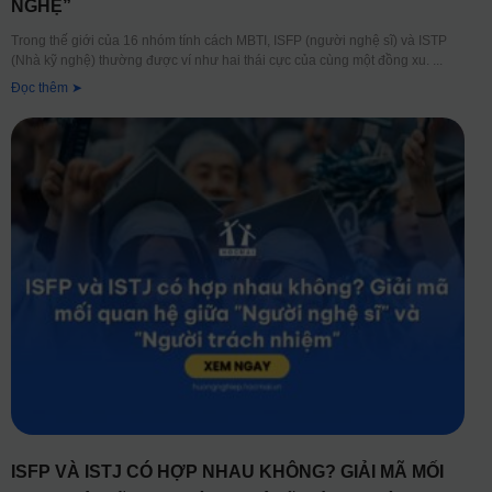
NGHỆ”
Trong thế giới của 16 nhóm tính cách MBTI, ISFP (người nghệ sĩ) và ISTP
(Nhà kỹ nghệ) thường được ví như hai thái cực của cùng một đồng xu.
Đọc thêm ➤
ISFP VÀ ISTJ CÓ HỢP NHAU KHÔNG? GIẢI MÃ MỐI