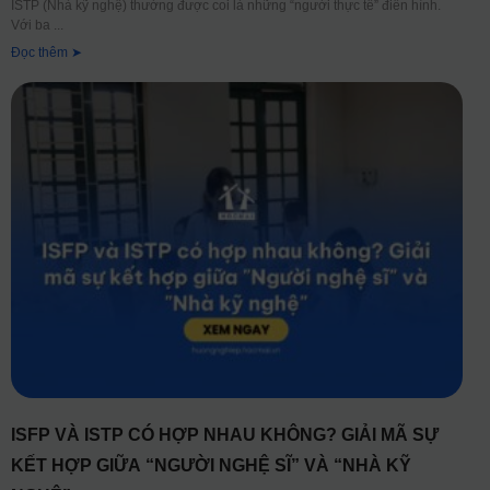
ISTP (Nhà kỹ nghệ) thường được coi là những “người thực tế” điển hình.
Với ba
Đọc thêm ➤
ISFP VÀ ISTP CÓ HỢP NHAU KHÔNG? GIẢI MÃ SỰ
KẾT HỢP GIỮA “NGƯỜI NGHỆ SĨ” VÀ “NHÀ KỸ