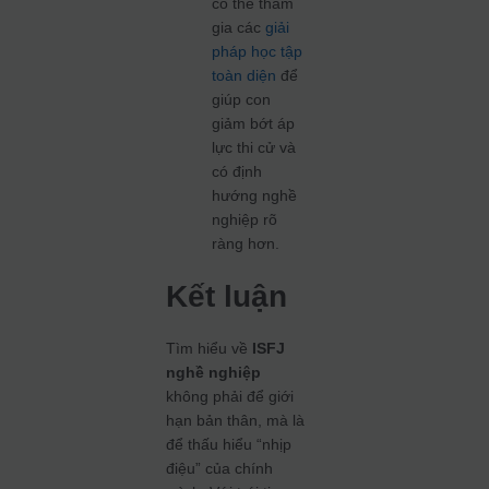
có thể tham
gia các
giải
pháp học tập
toàn diện
để
giúp con
giảm bớt áp
lực thi cử và
có định
hướng nghề
nghiệp rõ
ràng hơn.
Kết luận
Tìm hiểu về
ISFJ
nghề nghiệp
không phải để giới
hạn bản thân, mà là
để thấu hiểu “nhịp
điệu” của chính