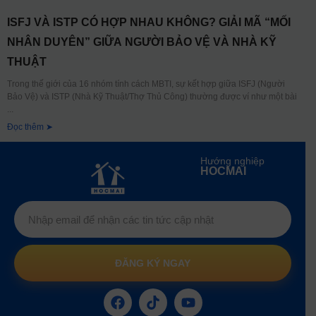
ISFJ VÀ ISTP CÓ HỢP NHAU KHÔNG? GIẢI MÃ “MỐI
NHÂN DUYÊN” GIỮA NGƯỜI BẢO VỆ VÀ NHÀ KỸ
THUẬT
Trong thế giới của 16 nhóm tính cách MBTI, sự kết hợp giữa ISFJ (Người
Bảo Vệ) và ISTP (Nhà Kỹ Thuật/Thợ Thủ Công) thường được ví như một bài
Đọc thêm ➤
Hướng nghiệp
HOCMAI
ĐĂNG KÝ NGAY