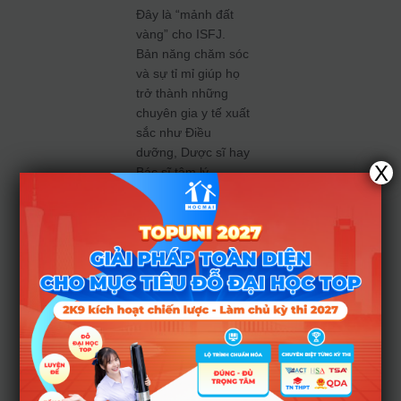
Đây là “mảnh đất
vàng” cho ISFJ.
Bản năng chăm sóc
và sự tỉ mỉ giúp họ
trở thành những
chuyên gia y tế xuất
sắc như Điều
dưỡng, Dược sĩ hay
X
Bác sĩ tâm lý.
4.2. Khối
ngành
Giáo dục
và Công
tác xã hội
ISFJ tìm thấy niềm
hạnh phúc khi được