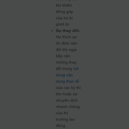
khi khiến
đóng góp
của họ bị
phớt lờ.
Sợ thay đổi:
Họ thích sự
ổn định nên
đôi khi ngại
tiếp cận
những thay
đổi trong
nội
dung vận
dụng thực tế
của các kỳ thi
lớn hoặc sự
chuyển dịch
nhanh chóng
của thị
trường lao
động.