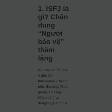
1. ISFJ là
gì? Chân
dung
“Người
bảo vệ”
thầm
lặng
ISFJ là viết tắt của
4 đặc điểm:
I
ntroverted (Hướng
nội),
S
ensing (Giác
quan),
F
eeling
(Cảm xúc) và
J
udging (Đánh giá).