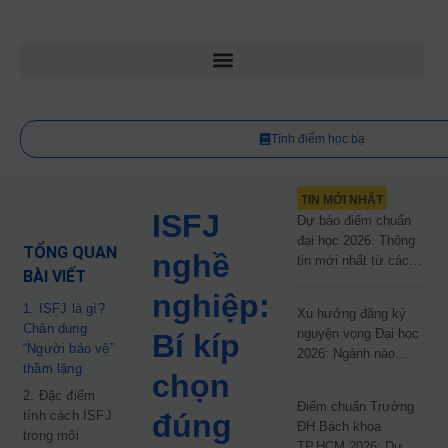
Tính điểm học bạ
TIN MỚI NHẤT
ISFJ
Dự báo điểm chuẩn
đại học 2026: Thông
TỔNG QUAN
nghề
tin mới nhất từ các
BÀI VIẾT
trường đại học công
nghiệp:
lập
1. ISFJ là gì?
Xu hướng đăng ký
Chân dung
nguyện vọng Đại học
Bí kíp
“Người bảo vệ”
2026: Ngành nào
thầm lặng
đang dẫn đầu cuộc
chọn
đua?
2. Đặc điểm
Điểm chuẩn Trường
tính cách ISFJ
đúng
ĐH Bách khoa
trong môi
TP.HCM 2026: Dự