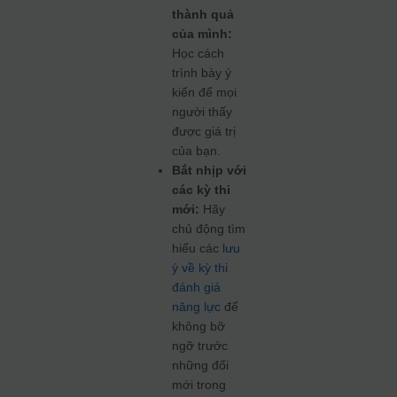
thành quả
của mình:
Học cách
trình bày ý
kiến để mọi
người thấy
được giá trị
của bạn.
Bắt nhịp với
các kỳ thi
mới:
Hãy
chủ động tìm
hiểu các
lưu
ý về kỳ thi
đánh giá
năng lực
để
không bỡ
ngỡ trước
những đổi
mới trong