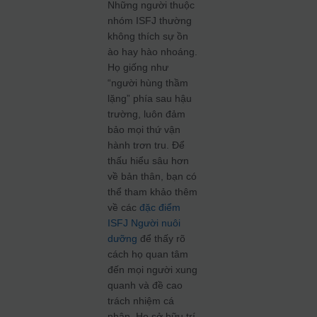
Những người thuộc
nhóm ISFJ thường
không thích sự ồn
ào hay hào nhoáng.
Họ giống như
“người hùng thầm
lặng” phía sau hậu
trường, luôn đảm
bảo mọi thứ vận
hành trơn tru. Để
thấu hiểu sâu hơn
về bản thân, bạn có
thể tham khảo thêm
về các
đặc điểm
ISFJ Người nuôi
dưỡng
để thấy rõ
cách họ quan tâm
đến mọi người xung
quanh và đề cao
trách nhiệm cá
nhân. Họ sở hữu trí