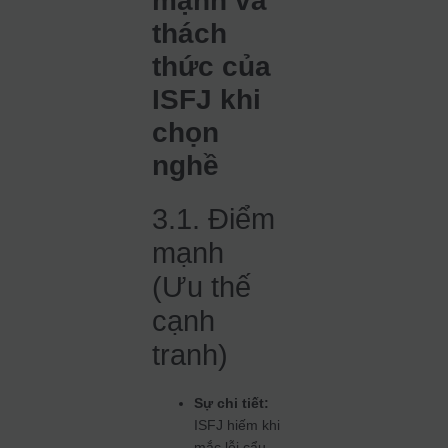
mạnh và
thách
thức của
ISFJ khi
chọn
nghề
3.1. Điểm
mạnh
(Ưu thế
cạnh
tranh)
Sự chi tiết:
ISFJ hiếm khi
mắc lỗi cẩu