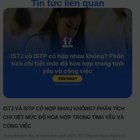
Tin tức liên quan
ISTJ VÀ ISTP CÓ HỢP NHAU KHÔNG? PHÂN TÍCH
CHI TIẾT MỨC ĐỘ HÒA HỢP TRONG TÌNH YÊU VÀ
CÔNG VIỆC
Trong thế giới của 16 nhóm tính cách MBTI, ISTJ (Người trách nhiệm) và