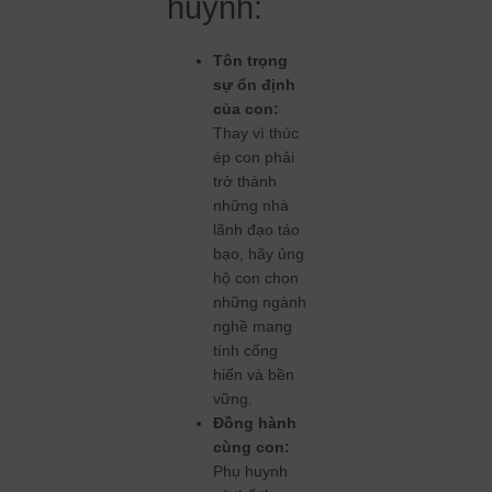
huynh:
Tôn trọng
sự ổn định
của con:
Thay vì thúc
ép con phải
trở thành
những nhà
lãnh đạo táo
bạo, hãy ủng
hộ con chọn
những ngành
nghề mang
tính cống
hiến và bền
vững.
Đồng hành
cùng con:
Phụ huynh