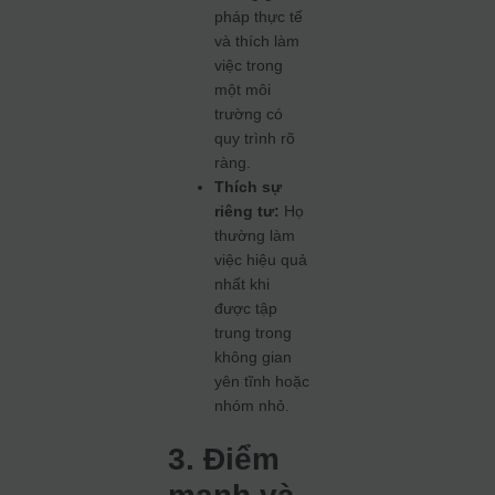
pháp thực tế
và thích làm
việc trong
một môi
trường có
quy trình rõ
ràng.
Thích sự
riêng tư:
Họ
thường làm
việc hiệu quả
nhất khi
được tập
trung trong
không gian
yên tĩnh hoặc
nhóm nhỏ.
3. Điểm