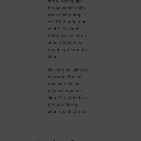
mình. Với trái tim
ấm áp và tinh thần
trách nhiệm thép,
các ISFJ hoàn toàn
có thể trở thành
những trụ cột vững
chắc trong bất kỳ
ngành nghề nào họ
chọn.
Hy vọng bài viết này
đã mang đến cái
nhìn sâu sắc và
giúp các bạn học
sinh ISFJ tự tin hơn
trên con đường
chọn ngành sắp tới.