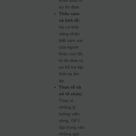
khao khát vì
sự ổn định.
Thấu cảm
và tinh tế:
Họ có khả
năng nhận
biết cảm xúc
của người
khác cực tốt,
từ đó đưa ra
sự hỗ trợ kịp
thời và ấm
áp.
Thực tế và
có tổ chức:
Thay vì
những lý
tưởng viển
vông, ISFJ
tập trung vào
những giải