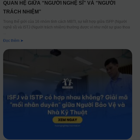
QUAN HỆ GIỮA “NGƯỜI NGHỆ SĨ” VÀ “NGƯỜI
TRÁCH NHIỆM”
Trong thế giới của 16 nhóm tính cách MBTI, sự kết hợp giữa ISFP (Người
nghệ sĩ) và ISTJ (Người trách nhiệm) thường được ví như một sự giao thoa
Đọc thêm ➤