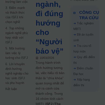
trường làm việc
ngành,
kiến công bố 9.8,
3. Điểm mạnh
nguyện vọng tăng vọt
đi đúng
CÔNG CỤ
và thách thức
67%
của ISFJ khi
TRA CỨU
hướng
chọn nghề
➜
Trắc nghiệm
4. Top những
MBTI
cho
ngành nghề phù
➜
Đề án tuyển
hợp nhất với
“Người
sinh
ISFJ
➜
Tra cứu tổ
5. Môi trường
bảo vệ”
hợp môn
làm việc lý
➜
Quy đổi điểm
tưởng cho ISFJ
10/03/2026
Trong hành trình
thi
6. Lời khuyên
định hướng tương
➜
Điểm chuẩn
định hướng
lai, việc hiểu rõ bản
nghề nghiệp cho
Đại học
thân là “chìa khóa”
học sinh ISFJ
➜
Xếp hạng
và phụ huynh
quan trọng nhất để
điểm thi
mở ra cánh cửa
Kết luận
thành công. Trong
16 nhóm tính cách
MBTI,
ISFJ (The