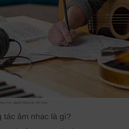
ể theo học ngành Sáng tác âm nhạc
 tác âm nhạc là gì?