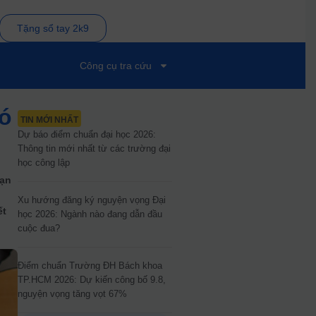
Tặng sổ tay 2k9
Công cụ tra cứu
ó
TIN MỚI NHẤT
Dự báo điểm chuẩn đại học 2026:
Thông tin mới nhất từ các trường đại
học công lập
bạn
Xu hướng đăng ký nguyện vọng Đại
ết
học 2026: Ngành nào đang dẫn đầu
cuộc đua?
Điểm chuẩn Trường ĐH Bách khoa
TP.HCM 2026: Dự kiến công bố 9.8,
nguyện vọng tăng vọt 67%