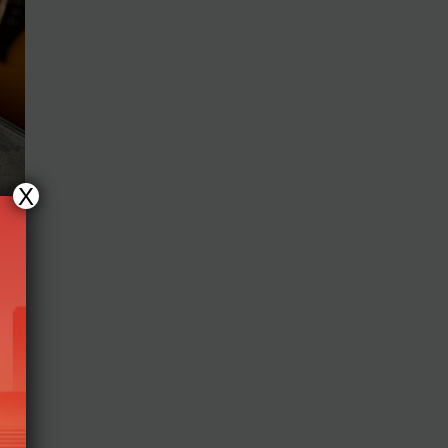
X
 số
ng