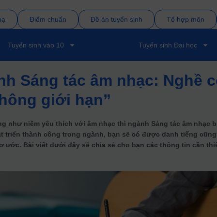
bạ
Điểm chuẩn
Đề án tuyển sinh
Tổ hợp môn
Tuyển sinh vào 10
Tuyển sinh Đại học
nh Sáng tác âm nhạc: Nghề c
hông giới hạn”
g như niềm yêu thích với âm nhạc thì ngành Sáng tác âm nhạc 
t triển thành công trong ngành, bạn sẽ có được danh tiếng cũng
ước. Bài viết dưới đây sẽ chia sẻ cho bạn các thông tin cần thi