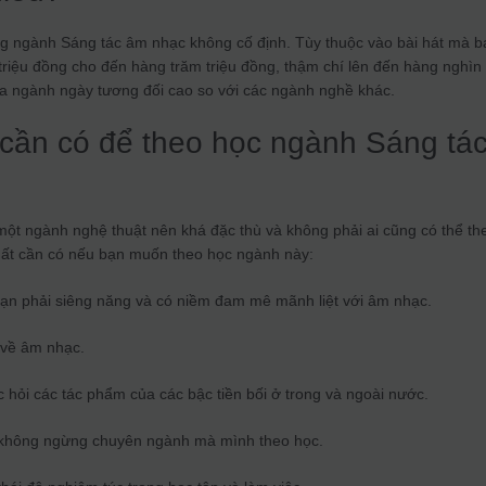
g ngành Sáng tác âm nhạc không cố định. Tùy thuộc vào bài hát mà b
ài triệu đồng cho đến hàng trăm triệu đồng, thậm chí lên đến hàng nghìn
a ngành ngày tương đối cao so với các ngành nghề khác.
t cần có để theo học ngành Sáng tá
ột ngành nghệ thuật nên khá đặc thù và không phải ai cũng có thể th
chất cần có nếu bạn muốn theo học ngành này:
 bạn phải siêng năng và có niềm đam mê mãnh liệt với âm nhạc.
 về âm nhạc.
c hỏi các tác phẩm của các bậc tiền bối ở trong và ngoài nước.
i không ngừng chuyên ngành mà mình theo học.