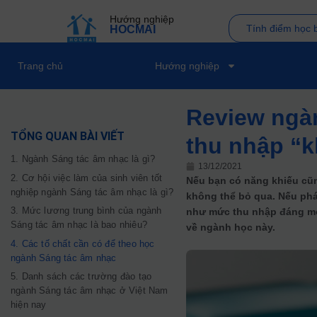
Hướng nghiệp
Tính điểm học 
HOCMAI
Trang chủ
Hướng nghiệp
Review ngà
TỔNG QUAN BÀI VIẾT
thu nhập “k
1. Ngành Sáng tác âm nhạc là gì?
13/12/2021
2. Cơ hội việc làm của sinh viên tốt
Nếu bạn có năng khiếu cũn
nghiệp ngành Sáng tác âm nhạc là gì?
không thể bỏ qua. Nếu phá
3. Mức lương trung bình của ngành
như mức thu nhập đáng mơ 
Sáng tác âm nhạc là bao nhiêu?
về ngành học này.
4. Các tố chất cần có để theo học
ngành Sáng tác âm nhạc
5. Danh sách các trường đào tạo
ngành Sáng tác âm nhạc ở Việt Nam
hiện nay