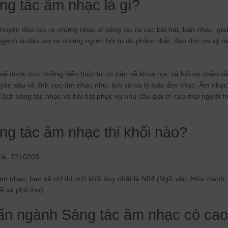
ng tác âm nhạc là gì?
uyên đào tạo ra những nhạc sĩ sáng tác ra các bài hát, bản nhạc, gia
ngành là đào tạo ra những người hội tụ đủ phẩm chất, đạo đức và kỹ n
 sẽ được học những kiến thức từ cơ bản về khoa học xã hội và nhân v
yên sâu về lĩnh vực âm nhạc như: lịch sử và lý luận âm nhạc; Âm nhạc
ách sáng tác nhạc và bài hát phục vụ nhu cầu giải trí của mọi người t
ng tác âm nhạc thi khối nào?
là: 7210203
m nhạc, bạn sẽ chỉ thi một khối duy nhất là N04 (Ngữ văn, Hòa thanh,
ề và phổ thơ).
ẩn ngành Sáng tác âm nhạc có ca