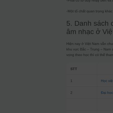
-Phải có tư duy nhạy bén và 
-Một tố chất quan trọng khác
5. Danh sách 
âm nhạc ở Việ
Hiện nay ở Việt Nam vẫn chư
khu vực Bắc – Trung – Nam đ
vọng theo học thì có thể th
STT
1
Học việ
2
Đại học