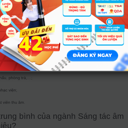
ảng dạy âm nhạc tại các trường học từ cấp tiểu học cho đến đại học, ca
hạc sĩ trong các phòng thu;
khấu, phòng trà,…;
nhạc viện;
t viên thu âm.
trung bình của ngành Sáng tác âm
hiêu?