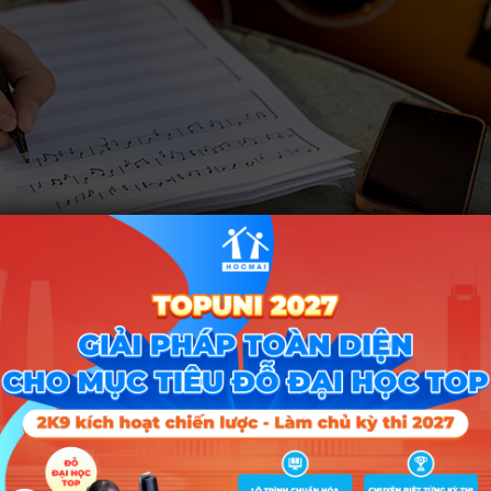
n có thể theo đuổi sau khi tốt nghiệp
g tác âm nhạc, bạn sẽ có cơ hội việc làm rất đa dạng. Dưới đây là một
hát thanh, truyền hình với vị trí Biên tập viên âm nhạc, dàn dựng chươ
tác các bài hát với rất nhiều thể loại khác nhau;