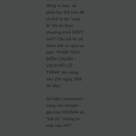
động ra sao, và
phải học thế nào để
có thể tự tin “vượt
ải” khi thi theo
chương trình GDPT
mới? Câu trả lời sẽ
được bật mí qua sự
kiện “PHÂN TÍCH
ĐIỂM CHUẨN –
VẠCH RÕ LỘ
TRÌNH” lên sóng
vào 20h ngày 24/8
tới đây!
Sự kiện Livestream
cùng các chuyên
gia của HOCMAI sẽ
“bật mí” những bí
mật nào nhỉ?