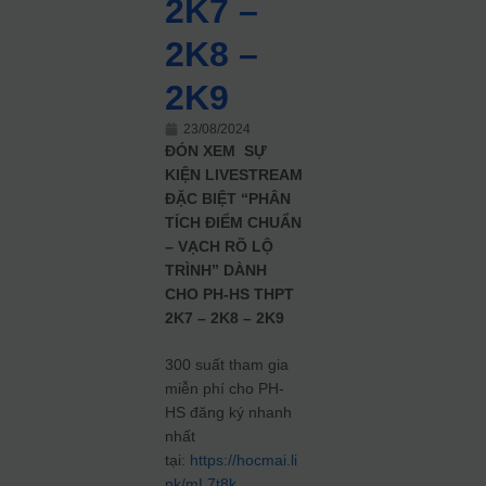
2K7 –
2K8 –
2K9
23/08/2024
ĐÓN XEM ️ SỰ
KIỆN LIVESTREAM
ĐẶC BIỆT “PHÂN
TÍCH ĐIỂM CHUẨN
– VẠCH RÕ LỘ
TRÌNH” DÀNH
CHO PH-HS THPT
2K7 – 2K8 – 2K9
300 suất tham gia
miễn phí cho PH-
HS đăng ký nhanh
nhất
tại:
https://hocmai.li
nk/mL7t8k