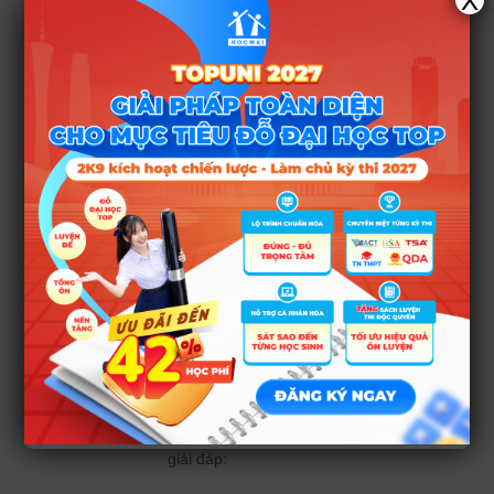
X
có nhiều năm kinh
nghiệm tư vấn và
hỗ trợ học tập:
T.S Nguyễn Thành
Công – Trưởng ban
Truyền thông
trường THPT
Chuyên Sư phạm
Hà Nội
Thầy Nguyễn Trung
Nguyên – Giáo viên
môn Tiếng Anh,
Academic Manager
– tại trung tâm ICO
Language
Đặt câu hỏi cho
chuyên gia để được
giải đáp: