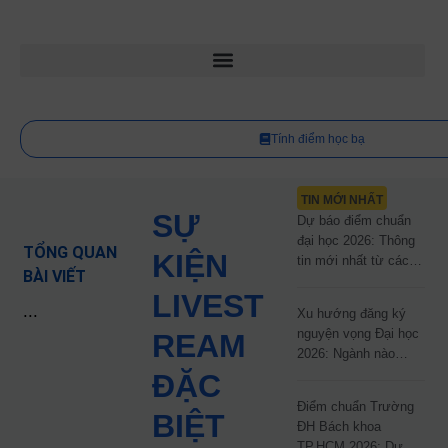
Tính điểm học bạ
TIN MỚI NHẤT
SỰ
Dự báo điểm chuẩn
đại học 2026: Thông
TỔNG QUAN
KIỆN
tin mới nhất từ các
BÀI VIẾT
trường đại học công
LIVEST
lập
...
Xu hướng đăng ký
nguyện vọng Đại học
REAM
2026: Ngành nào
đang dẫn đầu cuộc
ĐẶC
đua?
Điểm chuẩn Trường
BIỆT
ĐH Bách khoa
TP.HCM 2026: Dự