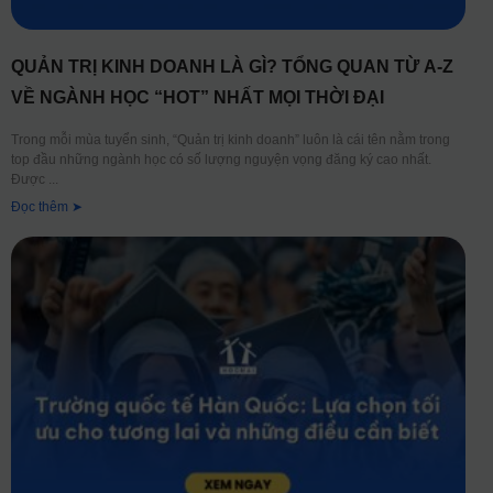
QUẢN TRỊ KINH DOANH LÀ GÌ? TỔNG QUAN TỪ A-Z
VỀ NGÀNH HỌC “HOT” NHẤT MỌI THỜI ĐẠI
Trong mỗi mùa tuyển sinh, “Quản trị kinh doanh” luôn là cái tên nằm trong
top đầu những ngành học có số lượng nguyện vọng đăng ký cao nhất.
Được
Đọc thêm ➤