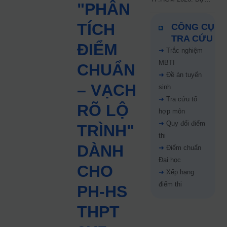
"PHÂN
kiến công bố 9.8,
nguyện vọng tăng vọt
TÍCH
CÔNG CỤ
67%
TRA CỨU
ĐIỂM
➜
Trắc nghiệm
MBTI
CHUẨN
➜
Đề án tuyển
– VẠCH
sinh
➜
Tra cứu tổ
RÕ LỘ
hợp môn
➜
Quy đổi điểm
TRÌNH"
thi
DÀNH
➜
Điểm chuẩn
Đại học
CHO
➜
Xếp hạng
điểm thi
PH-HS
THPT