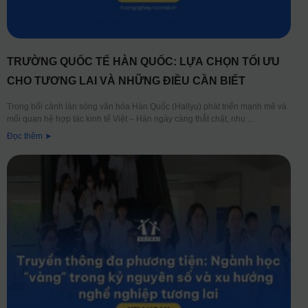
TRƯỜNG QUỐC TẾ HÀN QUỐC: LỰA CHỌN TỐI ƯU
CHO TƯƠNG LAI VÀ NHỮNG ĐIỀU CẦN BIẾT
Trong bối cảnh làn sóng văn hóa Hàn Quốc (Hallyu) phát triển mạnh mẽ và
mối quan hệ hợp tác kinh tế Việt – Hàn ngày càng thắt chặt, nhu
Đọc thêm ➤