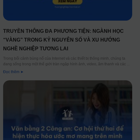
TRUYỀN THÔNG ĐA PHƯƠNG TIỆN: NGÀNH HỌC
“VÀNG” TRONG KỶ NGUYÊN SỐ VÀ XU HƯỚNG
NGHỀ NGHIỆP TƯƠNG LAI
Trong bối cảnh bùng nổ của Internet và các thiết bị thông minh, chúng ta
đang sống trong một thế giới tràn ngập hình ảnh, video, âm thanh và các
Đọc thêm ➤