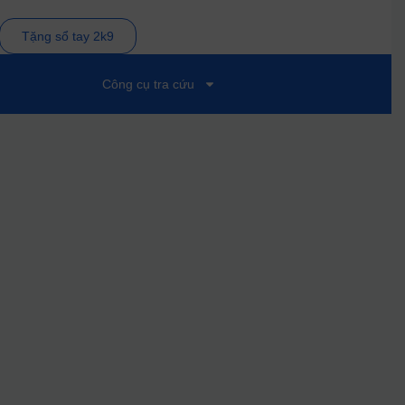
Tặng sổ tay 2k9
Công cụ tra cứu