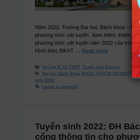
Năm 2022, Trường Đại học Bách khoa – ĐH
phương thức xét tuyển. Xem thêm: Điểm c
phương thức xét tuyển năm 2022 của trường
Hình thức ĐKXT …
Read more
Học bạ & TN THPT
,
Tuyển sinh Đại học
Đại học Bách Khoa ĐHQG TPHCM (HCMUT)
,
Th
sinh 2022
Leave a comment
Tuyển sinh 2022: ĐH Bá
cổng thông tin cho phươ