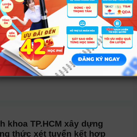
QG TP.HCM đã công bố hướng dẫn đăng ký cho các
huẩn ĐH Bách khoa (ĐH Quốc gia TP HCM) Các
 và hình thức đăng ký: STT Phương thức xét tuyển
ông tin về xét học bạ và tốt nghiệp THPT Quốc gia
,
Tuyển
ch khoa TP.HCM xây dựng
ng thức xét tuyển kết hợp