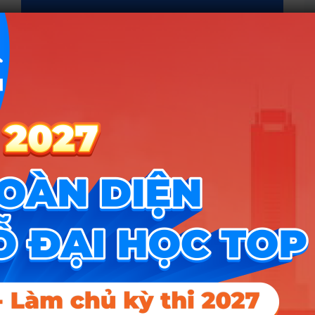
Kỳ thi tốt nghiệp THPT năm 2026 tiếp tục duy trì
ổn định các phương án thi, nội dung đề thi và có
một số điều chỉnh về kỹ thuật tổ chức, quy chế
miễn thi ngoại ngữ, cộng điểm chứng chỉ, cũng
như các điểm mới trong vận chuyển, bảo mật đề
thi và …
Read more
Tuyển sinh Đại học
,
Học bạ & TN THPT
,
Tin
tức giáo dục
,
Tin tức tốt nghiệp THPT
hướng nghiệp
,
Tuyển sinh 2026
Leave a comment