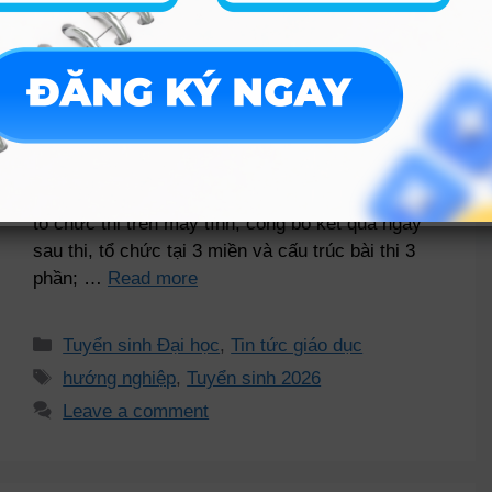
Bộ Quốc phòng chính thức thông tin về kỳ thi
đánh giá năng lực (QDA) năm 2026 để tuyển sinh
vào các trường quân đội, với nhiều điểm mới như
tổ chức thi trên máy tính, công bố kết quả ngay
sau thi, tổ chức tại 3 miền và cấu trúc bài thi 3
phần; …
Read more
Tuyển sinh Đại học
,
Tin tức giáo dục
hướng nghiệp
,
Tuyển sinh 2026
Leave a comment