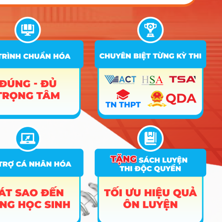
Tuyển sinh 2026: Bộ Quốc
Phòng Công Bố Chi Tiết Kỳ
Thi QDA Tuyển Sinh
Trường Quân Đội Năm
2026
February 10, 2026
by
Acq HOCMAI