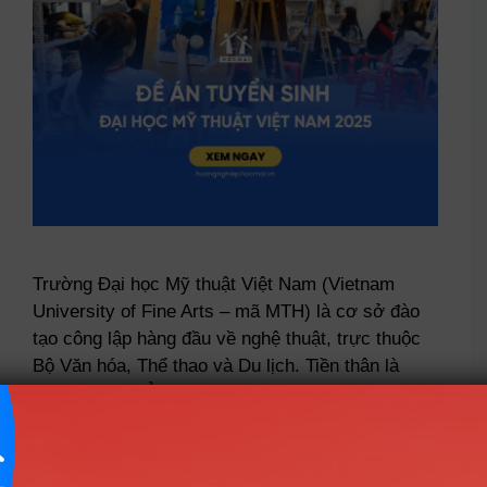
Trường Đại học Mỹ thuật Việt Nam (Vietnam
University of Fine Arts – mã MTH) là cơ sở đào
tạo công lập hàng đầu về nghệ thuật, trực thuộc
Bộ Văn hóa, Thể thao và Du lịch. Tiền thân là
Trường Cao đẳng Mỹ thuật Đông Dương thành
lập năm 1924, nhà trường có lịch …
Read more
Tuyển sinh Đại học