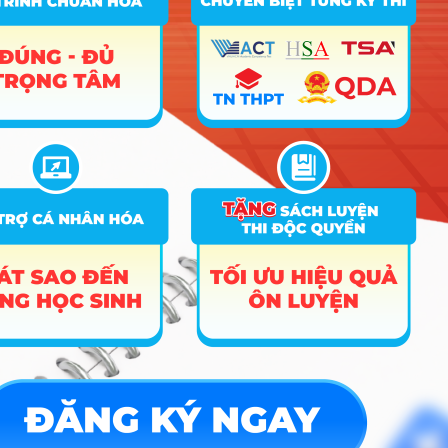
Công cụ
Trắc nghiệm MBTI
Tra cứu đề án tuyển sinh
Tư vấn hướng nghiệp
Tin tức
Tin giáo dục nổi bật
Tin tuyển sinh vào 10
Tin tuyển sinh Đại học
Về chúng tôi
Liên hệ
Điều khoản dịch vụ
Chính sách bảo mật