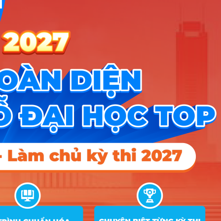
Đại học Mỹ thuật Việt Nam
,
hướng nghiệp
,
Tuyển sinh 2025
,
Tuyển sinh ĐH
Leave a comment
Hướng nghiệp
HOCMAI
ĐĂNG KÝ NGAY