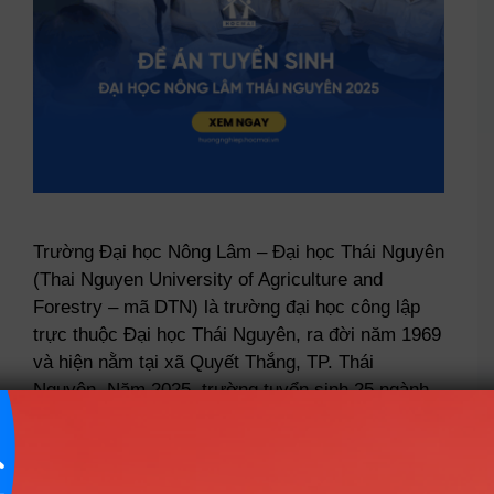
Trường Đại học Nông Lâm – Đại học Thái Nguyên
(Thai Nguyen University of Agriculture and
Forestry – mã DTN) là trường đại học công lập
trực thuộc Đại học Thái Nguyên, ra đời năm 1969
và hiện nằm tại xã Quyết Thắng, TP. Thái
Nguyên. Năm 2025, trường tuyển sinh 25 ngành
chính quy …
Read more
Tuyển sinh Đại học