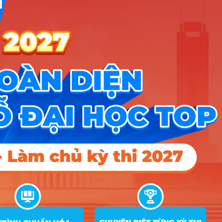
Đại học Nông Lâm Thái Nguyên
,
hướng
nghiệp
,
Tuyển sinh 2025
,
Tuyển sinh ĐH
Leave a comment
Hướng nghiệp
HOCMAI
ĐĂNG KÝ NGAY
Công cụ