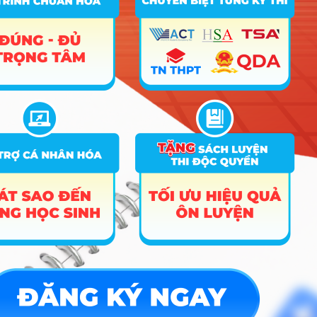
Trắc nghiệm MBTI
Tra cứu đề án tuyển sinh
Tư vấn hướng nghiệp
Tin tức
Tin giáo dục nổi bật
Tin tuyển sinh vào 10
Tin tuyển sinh Đại học
Về chúng tôi
Liên hệ
Điều khoản dịch vụ
Chính sách bảo mật