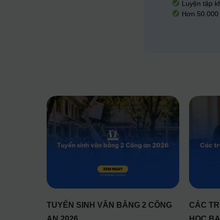
Luyện tập kh
Hơn 50.000 s
TUYỂN SINH VĂN BẰNG 2 CÔNG
CÁC TR
AN 2026
HỌC BẠ