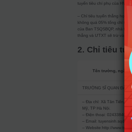
tuyển tiêu chí phụ của HV Kỹ
– Chỉ tiêu tuyển thẳng học s
không quá 05% tổng chỉ tiêu
của Ban TSQSBQP, nhà trường 
thẳng và ƯTXT sẽ trừ vào chỉ
2. Chỉ tiêu t
Tên trường, ngành 
TRƯỜNG SĨ QUAN ĐẶC 
– Địa chỉ: Xã Tân Tiến, h
Mỹ, TP Hà Nội.
– Điện thoại: 0243384062
– Email: tuyensinh.sqdc@
– Website:http://www.tsqd