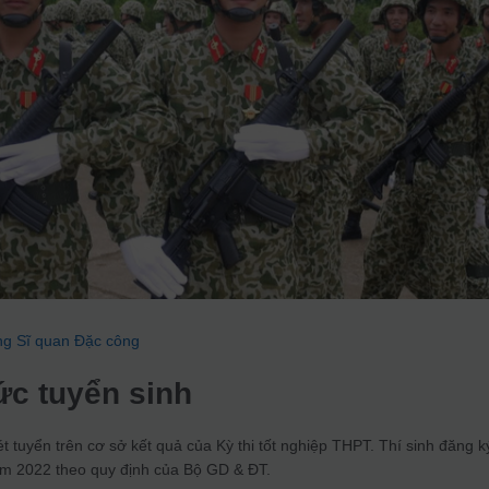
ng Sĩ quan Đặc công
ức tuyển sinh
t tuyển trên cơ sở kết quả của Kỳ thi tốt nghiệp THPT. Thí sinh đăng k
ăm 2022 theo quy định của Bộ GD & ĐT.