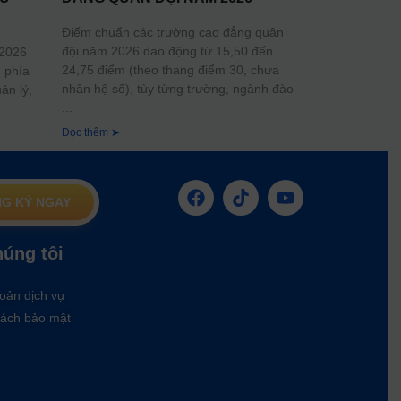
Điểm chuẩn các trường cao đẳng quân
đội năm 2026 dao động từ 15,50 đến
 2026
24,75 điểm (theo thang điểm 30, chưa
 phía
nhân hệ số), tùy từng trường, ngành đào
ản lý,
Đọc thêm ➤
G KÝ NGAY
húng tôi
oản dịch vụ
ách bảo mật