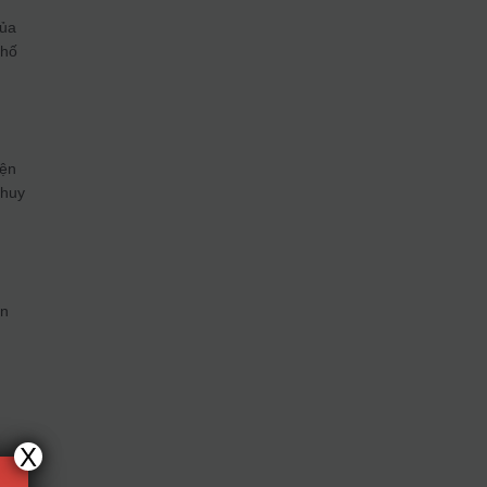
của
phố
yện
 huy
ện
X
 xét