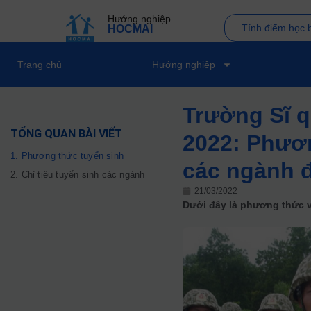
Hướng nghiệp
Tính điểm học 
HOCMAI
Trang chủ
Hướng nghiệp
Trường Sĩ q
TỔNG QUAN BÀI VIẾT
2022: Phươn
1. Phương thức tuyển sinh
các ngành 
2. Chỉ tiêu tuyển sinh các ngành
21/03/2022
Dưới đây là phương thức v