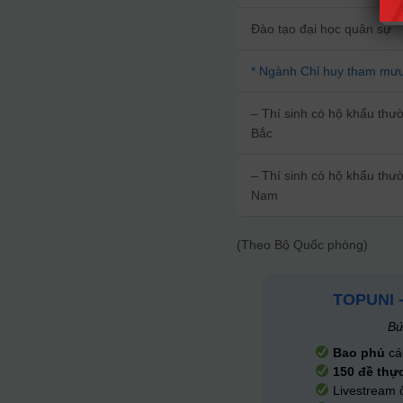
Đào tạo đại học quân sự
* Ngành Chỉ huy tham mư
– Thí sinh có hộ khẩu thườ
Bắc
– Thí sinh có hộ khẩu thườ
Nam
(Theo Bộ Quốc phòng)
TOPUNI 
Bứ
Bao phủ
cá
150 đề thự
Livestream 