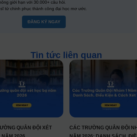
ông giới hạn với 30.000+ câu hỏi.
ĩ tử chinh phục thành công đại học mơ ước.
ĐĂNG KÝ NGAY
Tin tức liên quan
ƯỜNG QUÂN ĐỘI XÉT
CÁC TRƯỜNG QUÂN ĐỘI N
 NĂM 2026
NĂM 2026: DANH SÁCH, ĐI