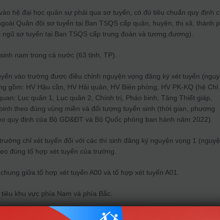
 vào hệ đại học quân sự phải qua sơ tuyển, có đủ tiêu chuẩn quy định 
goài Quân đội sơ tuyển tại Ban TSQS cấp quận, huyện, thị xã, thành 
ại ngũ sơ tuyển tại Ban TSQS cấp trung đoàn và tương đương).
 sinh nam trong cả nước (63 tỉnh, TP).
tuyển vào trường được điều chỉnh nguyện vọng đăng ký xét tuyển (ngu
ờng gồm: HV Hậu cần, HV Hải quân, HV Biên phòng, HV PK-KQ (hệ Chỉ
uan: Lục quân 1, Lục quân 2, Chính trị, Pháo binh, Tăng Thiết giáp,
binh theo đúng vùng miền và đối tượng tuyển sinh (thời gian, phương
theo quy định của Bộ GD&ĐT và Bộ Quốc phòng ban hành năm 2022).
 trường chỉ xét tuyển đối với các thí sinh đăng ký nguyện vọng 1 (nguy
eo đúng tổ hợp xét tuyển của trường.
chung giữa tổ hợp xét tuyển A00 và tổ hợp xét tuyển A01.
 tiêu khu vực phía Nam và phía Bắc.
 bằng điểm thực hiện xét tuyển theo các tiêu chí phụ, như phần quy định