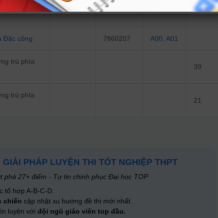
u Đặc công
7860207
A00
,
A01
ng trú phía
39
ng trú phía
21
- GIẢI PHÁP LUYỆN THI TỐT NGHIỆP THPT
t phá 27+ điểm - Tự tin chinh phục Đại học TOP
c tổ hợp A-B-C-D.
c chiến
cập nhật xu hướng đề thi mới nhất.
ôn luyện với
đội ngũ giáo viên top đầu.