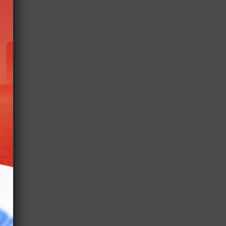
uyển
n
u