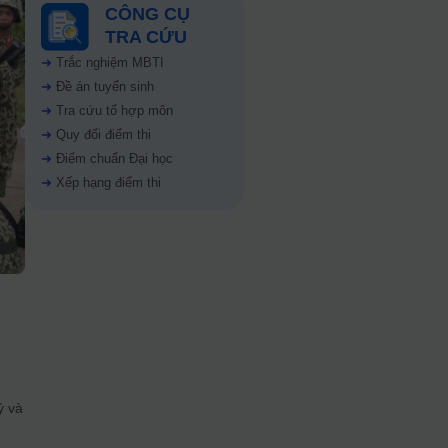
CÔNG CỤ
TRA CỨU
➜
Trắc nghiệm MBTI
➜
Đề án tuyển sinh
➜
Tra cứu tổ hợp môn
➜
Quy đổi điểm thi
➜
Điểm chuẩn Đại học
➜
Xếp hạng điểm thi
ý và