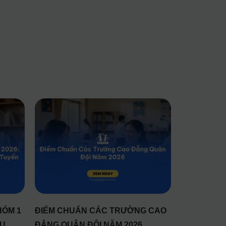
HÓM 1
ĐIỂM CHUẨN CÁC TRƯỜNG CAO
ỀU
ĐẲNG QUÂN ĐỘI NĂM 2026