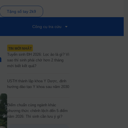
Tặng sổ tay 2k9
Công cụ tra cứu
TIN MỚI NHẤT
Tuyển sinh ĐH 2026: Lọc ảo là gì? Vì
h
sao thí sinh phải chờ hơn 2 tháng
mới biết kết quả?
USTH thành lập khoa Y Dược, định
hướng đào tạo Y khoa sau năm 2030
Điểm chuẩn cùng ngành khác
phương thức chênh lệch đến 5 điểm
năm 2026: Thí sinh cần lưu ý gì?