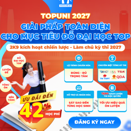
 thuật quân sự.
inh giỏi, ƯTXT không quá 05% và chỉ tiêu tuyển thẳng thí sinh diện 30a
 của từng miền Nam – Bắc. Khi có hướng dẫn về tuyển thẳng, ƯTXT t
sẽ công bố chỉ tiêu và các tiêu chí tuyển thẳng, ƯTXT; chỉ tiêu tuyể
 tiêu tuyển sinh.
uyển sinh các ngành
Ký hiệu
Mã
đào tạo
Tổ hợp
Chỉ tiê
trường
ngành
CÔNG
DCH
60
uyện Chương
5.
gmai.com.
c.edu.vn.