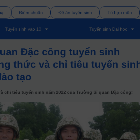
bạ
Điểm chuẩn
Đề án tuyển sinh
Tổ hợp môn
Tuyển sinh vào 10
Tuyển sinh Đại học
uan Đặc công tuyển sinh
g thức và chỉ tiêu tuyển sin
đào tạo
à chỉ tiêu tuyển sinh năm 2022 của Trường Sĩ quan Đặc công: