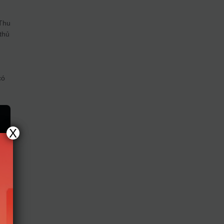
 Thu
thủ
có
X