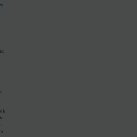
ợc
ác
g
ể
ữ
 đã
ác
c
am