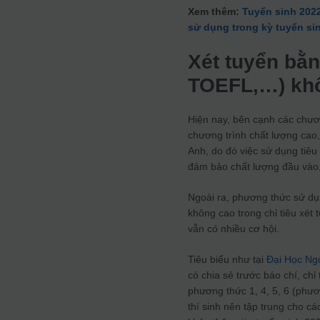
Xem thêm:
Tuyển sinh 202
sử dụng trong kỳ tuyển si
Xét tuyển bằn
TOEFL,…) khô
Hiện nay, bên cạnh các chươn
chương trình chất lượng cao, 
Anh, do đó việc sử dụng tiêu
đảm bảo chất lượng đầu vào,
Ngoài ra, phương thức sử dụn
không cao trong chỉ tiêu xét
vẫn có nhiều cơ hội.
Tiêu biểu như tại
Đại Học Ng
có chia sẻ trước báo chí, chỉ
phương thức 1, 4, 5, 6 (phư
thí sinh nên tập trung cho c