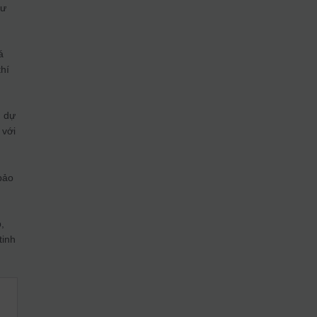
hư
á
thí
, dự
 với
 bảo
,
tinh