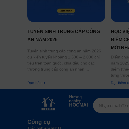
TUYỂN SINH TRUNG CẤP CÔNG
HỌC VI
AN NĂM 2026
ĐIỂM C
MỚI NH
Tuyển sinh trung cấp công an năm 2026
dự kiến tuyển khoảng 1.500 – 2.000 chỉ
Điểm chu
tiêu trên toàn quốc, chia đều cho các
năm 2025 
trường trung cấp công an nhân
điểm (the
từng trườ
Đọc thêm ➤
Đọc thêm 
Hướng
nghiệp
HOCMAI
Công cụ
Trắc nghiệm MBTI