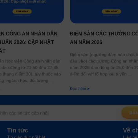
ỆN CÔNG AN NHÂN DÂN
ĐIỂM SÀN CÁC TRƯỜNG C
HUẨN 2026: CẬP NHẬT
AN NĂM 2026
ẤT
Điểm sàn (ngưỡng đảm bảo chất 
đầu vào) các trường Công an nhâ
ẩn Học viện Công an Nhân dân
năm 2026 dao động từ 15,0 đến 2
dao động từ 21,50 đến 27,85
điểm đối với tổ hợp xét tuyển
o thang điểm 30), tùy thuộc vào
ng, ngành học, đối tượng
➤
Đọc thêm ➤
ĐĂN
Tin tức
Về c
Tin giáo dục nổi bật
Liên hệ