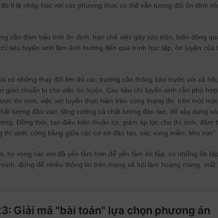
đó tỉ lệ nhập học với các phương thức có thể vẫn tương đối ổn định n
ng cần đảm bảo tính ổn định, hạn chế việc gây xáo trộn, biến động qu
chỉ tiêu tuyển sinh làm ảnh hưởng đến quá trình học tập, ôn luyện của 
 có những thay đổi lớn thì các trường cần thông báo trước với xã hội
thời gian chuẩn bị cho việc ôn luyện. Các tiêu chí tuyển sinh cần phù hợp
ợc thí sinh, việc xét tuyển thực hiện trên cùng thang đo, trên một mặt
ất lượng đầu vào, tăng cường cả chất lượng đào tạo, để xây dựng và
ờng. Đồng thời, tạo điều kiện thuận lợi, giảm áp lực cho thí sinh, đảm
 thí sinh, công bằng giữa các cơ sở đào tạo, các vùng miền, khu vực”
n, hy vọng các em đã yên tâm hơn để yên tâm ôn tập, có những ôn tập
mình, đừng để nhiều thông tin trên mạng xã hội làm hoang mang, mất 