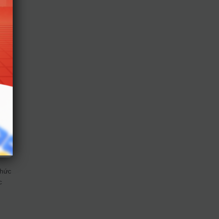
H
thức
c