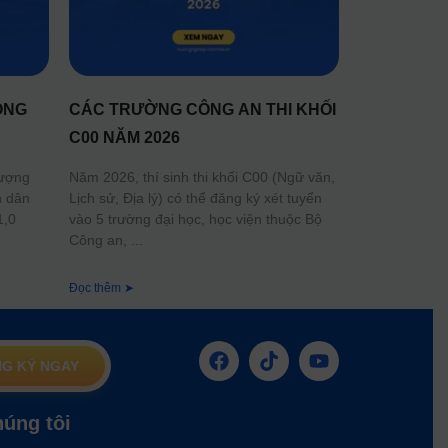
ÔNG
CÁC TRƯỜNG CÔNG AN THI KHỐI
C00 NĂM 2026
lượng
Năm 2026, thí sinh thi khối C00 (Ngữ văn,
n dân
Lịch sử, Địa lý) có thể đăng ký xét tuyển
1,0
vào 5 trường đại học, học viện thuộc Bộ
Công an,
Đọc thêm ➤
G KÝ NGAY
húng tôi