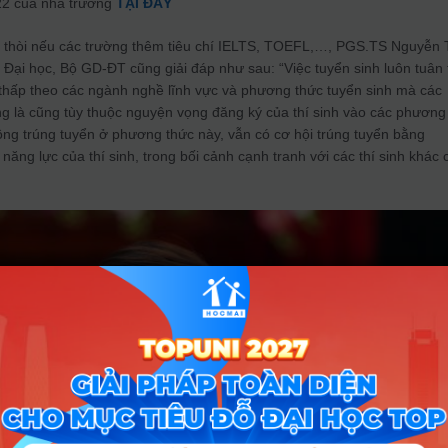
022 của nhà trường
TẠI ĐÂY
hiệt thòi nếu các trường thêm tiêu chí IELTS, TOEFL,…, PGS.TS Nguyễn
Đại học, Bộ GD-ĐT cũng giải đáp như sau: “Việc tuyển sinh luôn tuân 
 thấp theo các ngành nghề lĩnh vực và phương thức tuyển sinh mà các
ng là cũng tùy thuộc nguyện vọng đăng ký của thí sinh vào các phương
hông trúng tuyển ở phương thức này, vẫn có cơ hội trúng tuyển bằng
ăng lực của thí sinh, trong bối cảnh cạnh tranh với các thí sinh khác 