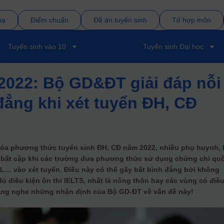
bạ
Điểm chuẩn
Đề án tuyển sinh
Tổ hợp môn
Tuyển sinh vào 10
Tuyển sinh Đại học
2022: Bộ GD&ĐT giải đáp nỗi
 đẳng khi xét tuyển ĐH, CĐ
óa phương thức tuyển sinh ĐH, CĐ năm 2022, nhiều phụ huynh,
, bất cập khi các trường đưa phương thức sử dụng chứng chỉ qu
L… vào xét tuyển. Điều này có thể gây bất bình đẳng bởi không
đủ điều kiện ôn thi IELTS, nhất là nông thôn hay các vùng có điề
lắng nghe những nhận định của Bộ GD-ĐT về vấn đề này!