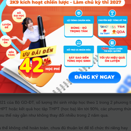
g Vụ Giáo dục Đại học, Bộ GD-ĐT
hiều thay đổi trong tuyển sinh Đ
021 của Bộ GD-ĐT, số lượng thí sinh nhập học theo 1 trong 2 phương 
THPT hoặc kết quả học tập THPT (học bạ) lên tới 90%, các phương thứ
xu thế này gần như không thay đổi nhiều trong 2 năm qua.
 thể không chế hoàn toàn, chưa đủ thuận lợi để tổ chức thi riêng hay