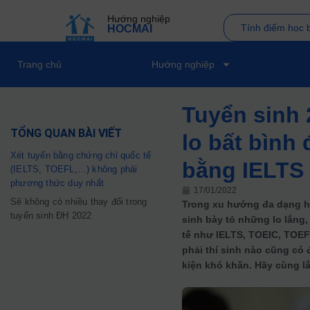
Hướng nghiệp
Tính điểm học 
HOCMAI
Trang chủ
Hướng nghiệp
Tuyển sinh 
TỔNG QUAN BÀI VIẾT
lo bất bình
Xét tuyển bằng chứng chỉ quốc tế
bằng IELTS
(IELTS, TOEFL,…) không phải
phương thức duy nhất
17/01/2022
Sẽ không có nhiều thay đổi trong
Trong xu hướng đa dạng h
tuyển sinh ĐH 2022
sinh bày tỏ những lo lắng
tế như IELTS, TOEIC, TOEF
phải thí sinh nào cũng có 
kiện khó khăn. Hãy cùng 