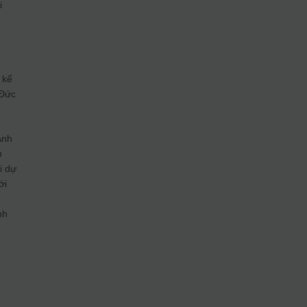
i
 kế
 Đức
Anh
h
i dự
ới
nh