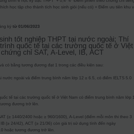
rung bình 6 học kỳ bậc THPT + 0,4* 4* Điểm phiên theo chứng chỉ tiến
ích học tập cho thành tích học sinh giỏi (nếu có) + Điểm ưu tiên khu 
ăng ký
từ 01/06/2023
sinh tốt nghiệp THPT tại nước ngoài; Thí
rình quốc tế tại các trường quốc tế ở Việt
 chứng chỉ SAT, A-Level, IB, ACT
và có bằng tương đương đạt 1 trong các điều kiện sau:
ại nước ngoài và điểm trung bình năm lớp 12 ≥ 6.5, có điểm IELTS 5.0
quốc tế tại các trường quốc tế ở Việt Nam có điểm trung bình năm lớp 
tương đương trở lên.
SAT (≥ 1440/2400 hoặc ≥ 960/1600), A-Level (điểm mỗi môn thi theo 3
IB (≥ 24/42), ACT (≥ 21/36) còn giá trị sử dụng tính đến ngày
.0 hoặc tương đương trở lên.