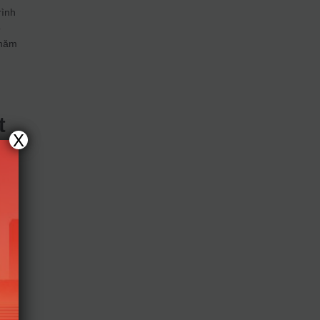
rình
o
 năm
t
X
các
 cấp