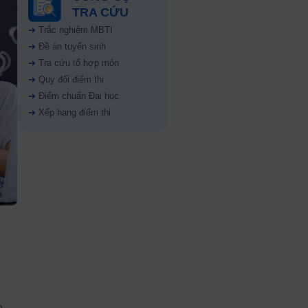
TRA CỨU
➜
Trắc nghiệm MBTI
➜
Đề án tuyển sinh
➜
Tra cứu tổ hợp môn
➜
Quy đổi điểm thi
➜
Điểm chuẩn Đại học
➜
Xếp hạng điểm thi
n