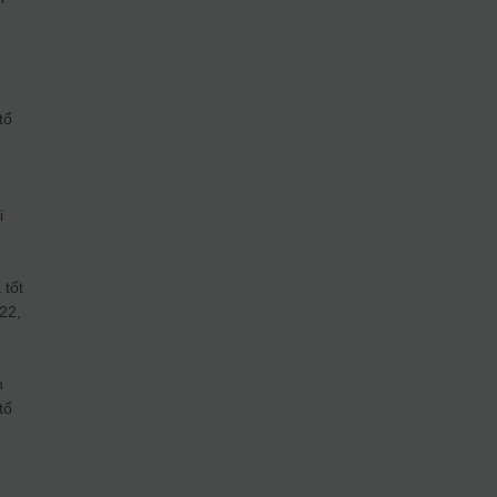
tổ
i
 tốt
22,
h
tổ