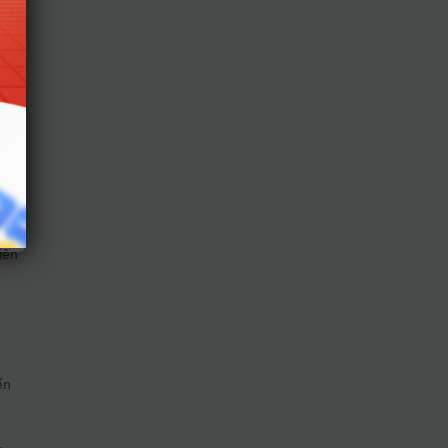
o
hứng
iên
ển