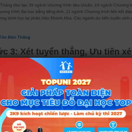
Thắng đào tạo 39 ngành chương trình tiêu chuẩn, 19 ngành Chương t
ơng trình đại học bằng tiếng Anh, 11 ngành Chương trình liên kết đà
ơng trình học tại phân hiệu Khánh Hòa. Các ngành dự kiến tuyển sinh
 Tôn Đức Thắng
c 3: Xét tuyển thẳng, Ưu tiên xé
quy định của TDTU (Mã phương
ển thẳng và cấp học bổng cho thí sinh có
ủa Hiệu trưởng các trường THPT có ký kết
U
p 12, tốt nghiệp THPT năm 2023 và có Thư giới thiệu của Hiệu trưởng 
ác với TDTU theo điểm 05 học kỳ vào
các ngành có chính sách thu hút