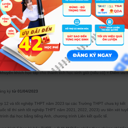
ừ 01/04/2023
í sinh có chứng chỉ IELTS 5.0 xét vào
i học bằng tiếng Anh, IELTS 5.5 xét
g trình Liên kết quốc tế
lớp 12 và tốt nghiệp THPT năm 2023 tại các Trường THPT ký kết (riêng
ế thí sinh tốt nghiệp THPT năm 2021, 2022, 2023) ưu tiên xét tuyển the
ại học bằng tiếng Anh, chương trình Liên kết quốc tế.
rung bình 5 học kỳ THPT (trừ HKII lớp 12) + 0,4* 4* Điểm phiên theo c
 khuyến khích học tập cho thành tích học sinh giỏi (nếu có) + Điểm ưu t
ăng ký
từ 01/04/2023
 lớp 12 và tốt nghiệp THPT năm 2023 tại các Trường THPT chưa ký kết
quốc tế thí sinh tốt nghiệp THPT năm 2021, 2022, 2023) ưu tiên xét tuy
ình đại học bằng tiếng Anh, chương trình Liên kết quốc tế.