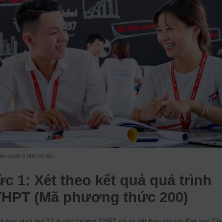
n tuyển 6.000 chỉ tiêu
c 1: Xét theo kết quả quá trình
THPT (Mã phương thức 200)
là học sinh lớp 12 ở các trường THPT có ký kết hợp tác với Đại học Tô