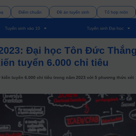
bạ
Điểm chuẩn
Đề án tuyển sinh
Tổ hợp môn
Tuyển sinh vào 10
Tuyển sinh Đại học
2023: Đại học Tôn Đức Thắn
iến tuyển 6.000 chỉ tiêu
kiến tuyển 6.000 chỉ tiêu trong năm 2023 với 5 phương thức xét