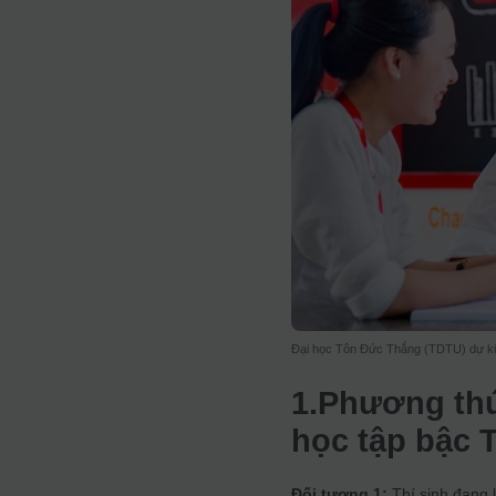
Đại học Tôn Đức Thắng (TDTU) dự kiế
1.Phương thứ
học tập bậc 
Đối tượng 1:
Thí sinh đang 