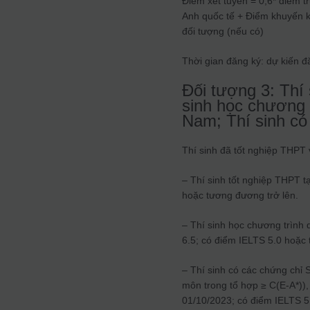
Điểm xét tuyển = 0,6* điểm t
Anh quốc tế + Điểm khuyến kh
đối tượng (nếu có)
Thời gian đăng ký: dự kiến đ
Đối tượng 3: Thí 
sinh học chương t
Nam; Thí sinh có
Thí sinh đã tốt nghiệp THPT 
– Thí sinh tốt nghiệp THPT t
hoặc tương đương trở lên.
– Thí sinh học chương trình 
6.5; có điểm IELTS 5.0 hoặc 
– Thí sinh có các chứng chỉ 
môn trong tổ hợp ≥ C(E-A*)), 
01/10/2023; có điểm IELTS 5