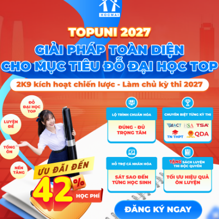
M3 + Điểm ưu tiên
ình cộng 3 học kỳ của các môn học thuộc tổ hợp của ngành đăng ký xé
 chữ số thập phân (sau dấu phẩy hai số).
môn 1 + điểm kỳ 2 năm lớp 11 môn 1 + điểm kỳ 1 năm lớp 12 môn 1)/3
môn 2 + điểm kỳ 2 năm lớp 11 môn 2 + điểm kỳ 1 năm lớp 12 môn 2)/3
môn 3 + điểm kỳ 2 năm lớp 11 môn 3 + điểm kỳ 1 năm lớp 12 môn 3)/3
hu vực, đối tượng theo Quy chế tuyển sinh hiện hành.
 THPT năm 2024 của Trường Đại học Công Đoàn như sau: