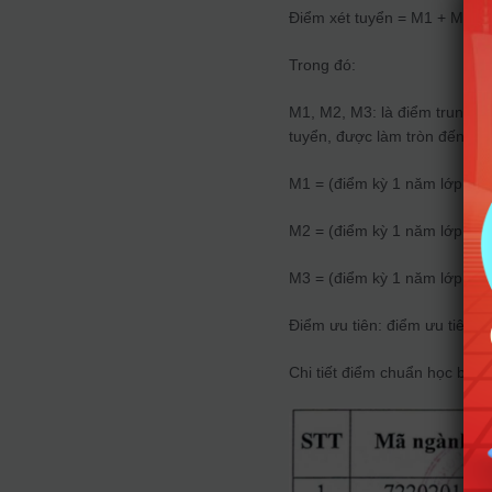
Điểm xét tuyển = M1 + M2 + 
Trong đó:
M1, M2, M3: là điểm trung b
tuyển, được làm tròn đến hai
M1 = (điểm kỳ 1 năm lớp 11 
M2 = (điểm kỳ 1 năm lớp 11 
M3 = (điểm kỳ 1 năm lớp 11 
Điểm ưu tiên: điểm ưu tiên k
Chi tiết điểm chuẩn học bạ