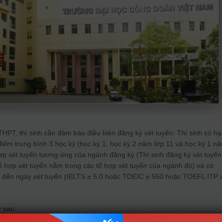
HPT, thí sinh cần đảm bảo điều kiện đăng ký xét tuyển: Thí sinh có h
 điểm trung bình 3 học kỳ (học kỳ 1, học kỳ 2 năm lớp 11 và học kỳ 1 n
ợp xét tuyển tương ứng của ngành đăng ký (Thí sinh đăng ký xét tuyển
ổ hợp xét tuyển nằm trong các tổ hợp xét tuyển của ngành đó) và có
n đến ngày xét tuyển (IELTS ≥ 5,0 hoặc TOEIC ≥ 550 hoặc TOEFL ITP 
ư sau: