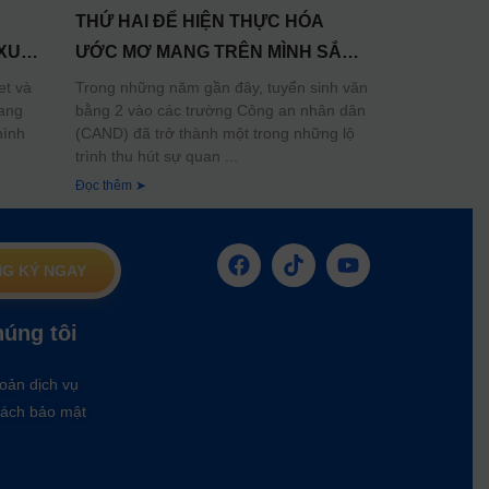
THỨ HAI ĐỂ HIỆN THỰC HÓA
XU
ƯỚC MƠ MANG TRÊN MÌNH SẮC
ƠNG
PHỤC
et và
Trong những năm gần đây, tuyển sinh văn
đang
bằng 2 vào các trường Công an nhân dân
hình
(CAND) đã trở thành một trong những lộ
trình thu hút sự quan
Đọc thêm ➤
G KÝ NGAY
húng tôi
oản dịch vụ
ách bảo mật