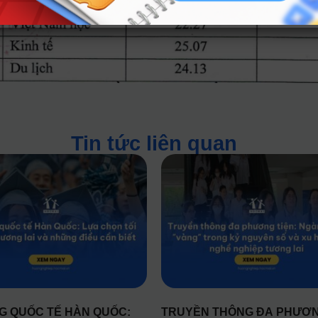
Tin tức liên quan
 QUỐC TẾ HÀN QUỐC:
TRUYỀN THÔNG ĐA PHƯƠ