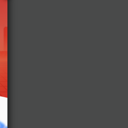
t
.
.
.