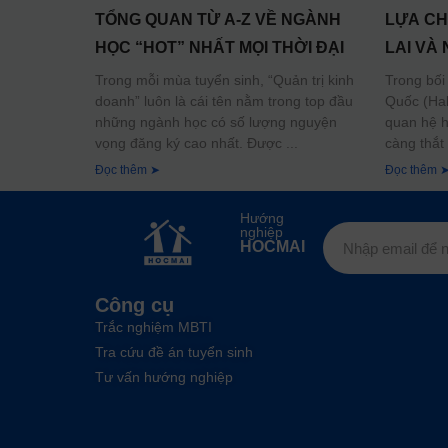
TỔNG QUAN TỪ A-Z VỀ NGÀNH
LỰA CH
HỌC “HOT” NHẤT MỌI THỜI ĐẠI
LAI VÀ
Trong mỗi mùa tuyển sinh, “Quản trị kinh
Trong bối
doanh” luôn là cái tên nằm trong top đầu
Quốc (Hal
những ngành học có số lượng nguyện
quan hệ h
vọng đăng ký cao nhất. Được
càng thắt
Đọc thêm ➤
Đọc thêm 
Hướng
nghiệp
HOCMAI
Công cụ
Trắc nghiệm MBTI
Tra cứu đề án tuyển sinh
Tư vấn hướng nghiệp