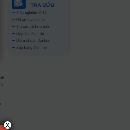
TRA CỨU
➜
Trắc nghiệm MBTI
➜
Đề án tuyển sinh
➜
Tra cứu tổ hợp môn
➜
Quy đổi điểm thi
➜
Điểm chuẩn Đại học
➜
Xếp hạng điểm thi
ạnh
ăm
≥
X