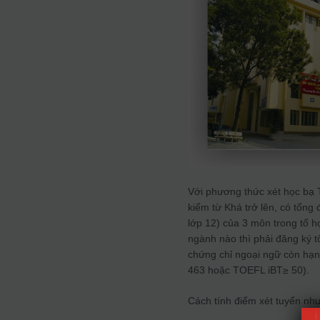
Với phương thức xét học bạ T
kiểm từ Khá trở lên, có tổng
lớp 12) của 3 môn trong tổ h
ngành nào thì phải đăng ký t
chứng chỉ ngoại ngữ còn hạ
463 hoặc TOEFL iBT≥ 50).
Cách tính điểm xét tuyển nh