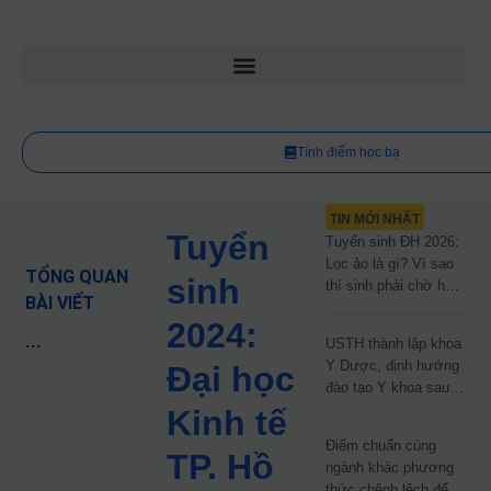
Tính điểm học bạ
TIN MỚI NHẤT
Tuyển
Tuyển sinh ĐH 2026:
Lọc ảo là gì? Vì sao
TỔNG QUAN
sinh
thí sinh phải chờ hơn
BÀI VIẾT
2 tháng mới biết kết
2024:
quả?
...
USTH thành lập khoa
Y Dược, định hướng
Đại học
đào tạo Y khoa sau
năm 2030
Kinh tế
Điểm chuẩn cùng
TP. Hồ
ngành khác phương
thức chênh lệch đến