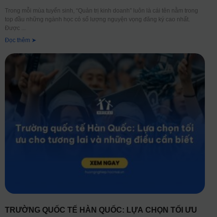
Trong mỗi mùa tuyển sinh, “Quản trị kinh doanh” luôn là cái tên nằm trong
top đầu những ngành học có số lượng nguyện vọng đăng ký cao nhất.
Được
Đọc thêm ➤
TRƯỜNG QUỐC TẾ HÀN QUỐC: LỰA CHỌN TỐI ƯU