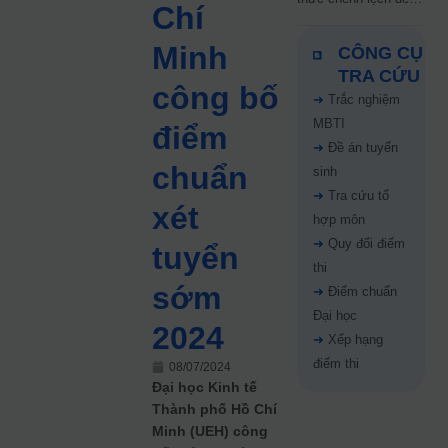
Chí
5 điểm năm 2026: Thí
sinh cần lưu ý gì?
Minh
CÔNG CỤ
TRA CỨU
công bố
➜
Trắc nghiệm
MBTI
điểm
➜
Đề án tuyển
chuẩn
sinh
➜
Tra cứu tổ
xét
hợp môn
➜
Quy đổi điểm
tuyển
thi
sớm
➜
Điểm chuẩn
Đại học
2024
➜
Xếp hạng
điểm thi
08/07/2024
Đại học Kinh tế
Thành phố Hồ Chí
Minh (UEH) công