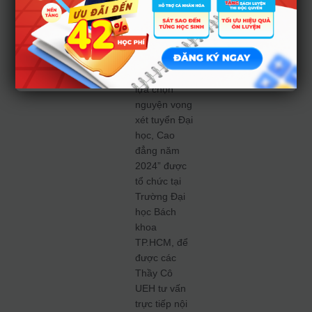
Từ 07g00
ngày
20/7/2024:
T
hí sinh tham
gia “Ngày hội
lựa chọn
nguyện vọng
xét tuyển Đại
học, Cao
đẳng năm
2024” được
tổ chức tại
Trường Đại
học Bách
khoa
TP.HCM, để
được các
Thầy Cô
UEH tư vấn
trực tiếp nội