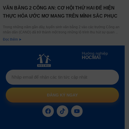
VĂN BẰNG 2 CÔNG AN: CƠ HỘI THỨ HAI ĐỂ HIỆN
THỰC HÓA ƯỚC MƠ MANG TRÊN MÌNH SẮC PHỤC
Trong những năm gần đây, tuyển sinh văn bằng 2 vào các trường Công an
nhân dân (CAND) đã trở thành một trong những lộ trình thu hút sự quan
Đọc thêm ➤
Hướng nghiệp
HOCMAI
ĐĂNG KÝ NGAY