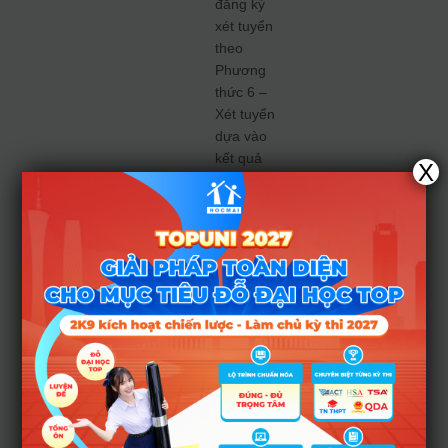
đăng ký
xét tuyển
theo
Phương
thức 6 –
Xét tuyển
dựa vào
kết quả
X
thi tốt
nghiệp
THPT
năm
2024. Thí
sinh thực
hiện đăng
ký theo
hướng
dẫn của
Bộ Giáo
dục và
Đào tạo.