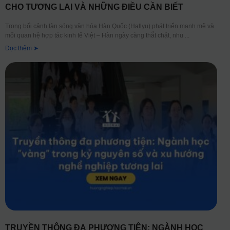
CHO TƯƠNG LAI VÀ NHỮNG ĐIỀU CẦN BIẾT
Trong bối cảnh làn sóng văn hóa Hàn Quốc (Hallyu) phát triển mạnh mẽ và
mối quan hệ hợp tác kinh tế Việt – Hàn ngày càng thắt chặt, nhu
Đọc thêm ➤
TRUYỀN THÔNG ĐA PHƯƠNG TIỆN: NGÀNH HỌC