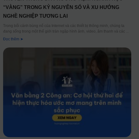
“VÀNG” TRONG KỶ NGUYÊN SỐ VÀ XU HƯỚNG
NGHỀ NGHIỆP TƯƠNG LAI
Trong bối cảnh bùng nổ của Internet và các thiết bị thông minh, chúng ta
đang sống trong một thế giới tràn ngập hình ảnh, video, âm thanh và các
Đọc thêm ➤