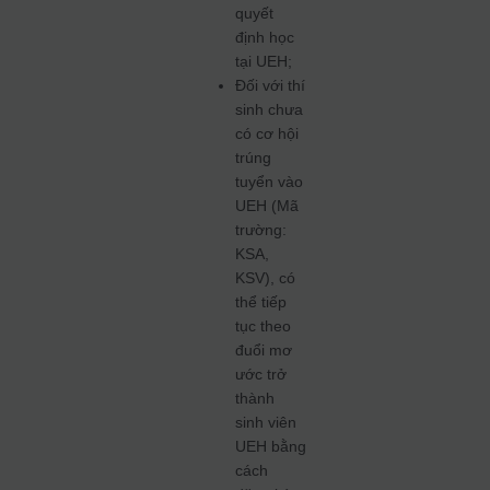
quyết
định học
tại UEH;
Đối với thí
sinh chưa
có cơ hội
trúng
tuyển vào
UEH (Mã
trường:
KSA,
KSV), có
thể tiếp
tục theo
đuổi mơ
ước trở
thành
sinh viên
UEH bằng
cách