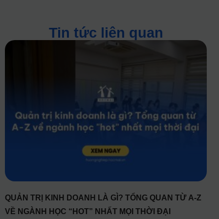
Tin tức liên quan
QUẢN TRỊ KINH DOANH LÀ GÌ? TỔNG QUAN TỪ A-Z
VỀ NGÀNH HỌC “HOT” NHẤT MỌI THỜI ĐẠI