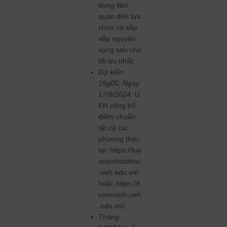
dung liên
quan đến lựa
chọn và sắp
xếp nguyện
vọng sao cho
tối ưu nhất;
Dự kiến
19g00, Ngày
17/8/2024:
U
EH công bố
điểm chuẩn
tất cả các
phương thức
tại: https://tuy
ensinhdaihoc
.ueh.edu.vn/
hoặc https://t
uyensinh.ueh
.edu.vn/;
Tháng