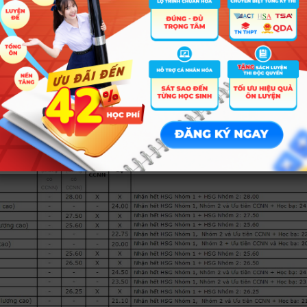
c Mở TP.HCM cũng công bố Phương thức xét tuyển theo kết quả học t
và học kỳ 1 lớp 12).
 sinh Giỏi (thuộc nhóm 1 hoặc nhóm 2) và có Chứng chỉ Ngoại ngữ theo
 vào tất cả các ngành.
au: