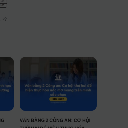
, kỹ
NG
VĂN BẰNG 2 CÔNG AN: CƠ HỘI