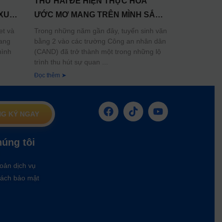
THỨ HAI ĐỂ HIỆN THỰC HÓA
XU
ƯỚC MƠ MANG TRÊN MÌNH SẮC
ƠNG
PHỤC
et và
Trong những năm gần đây, tuyển sinh văn
đang
bằng 2 vào các trường Công an nhân dân
hình
(CAND) đã trở thành một trong những lộ
trình thu hút sự quan
Đọc thêm ➤
G KÝ NGAY
húng tôi
oản dịch vụ
ách bảo mật