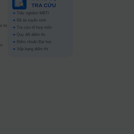
TRA CỨU
➜
Trắc nghiệm MBTI
➜
Đề án tuyển sinh
 trị
➜
Tra cứu tổ hợp môn
➜
Quy đổi điểm thi
➜
Điểm chuẩn Đại học
òn
➜
Xếp hạng điểm thi