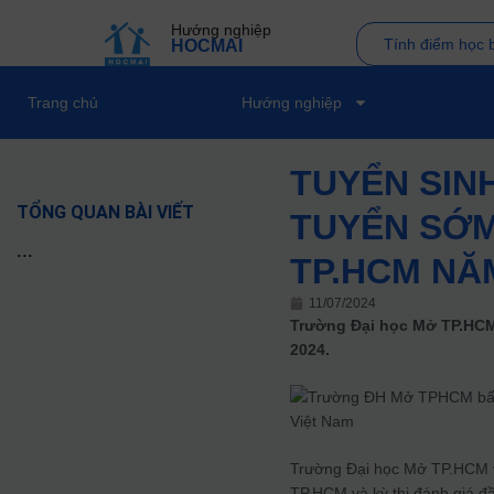
Hướng nghiệp
Tính điểm học 
HOCMAI
Trang chủ
Hướng nghiệp
TUYỂN SINH
TỔNG QUAN BÀI VIẾT
TUYỂN SỚM
...
TP.HCM NĂ
11/07/2024
Trường Đại học Mở TP.HCM
2024.
Trường Đại học Mở TP.HCM v
TP.HCM và kỳ thi đánh giá đầ