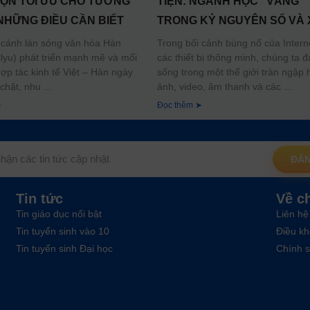
ỌN TỐI ƯU CHO TƯƠNG
TIỆN: NGÀNH HỌC “VÀNG”
 NHỮNG ĐIỀU CẦN BIẾT
TRONG KỶ NGUYÊN SỐ VÀ 
HƯỚNG NGHỀ NGHIỆP TƯ
 cảnh làn sóng văn hóa Hàn
Trong bối cảnh bùng nổ của Intern
lyu) phát triển mạnh mẽ và mối
các thiết bị thông minh, chúng ta 
LAI
ợp tác kinh tế Việt – Hàn ngày
sống trong một thế giới tràn ngập 
 chặt, nhu
ảnh, video, âm thanh và các
➤
Đọc thêm ➤
ĐĂN
Tin tức
Về c
Tin giáo dục nổi bật
Liên hệ
Tin tuyển sinh vào 10
Điều kh
Tin tuyển sinh Đại học
Chính s