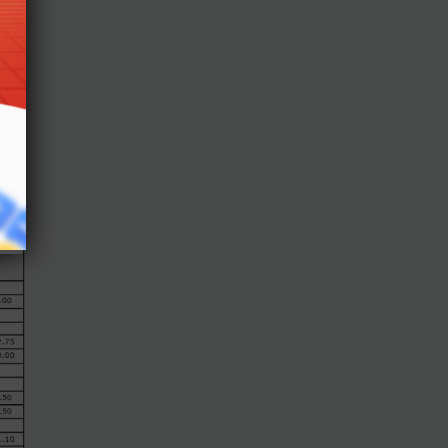
ập
 quy