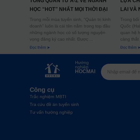
TỔNG QUAN TỪ A-Z VỀ NGÀNH
LỰA CH
HỌC “HOT” NHẤT MỌI THỜI ĐẠI
LAI VÀ
Trong mỗi mùa tuyển sinh, “Quản trị kinh
Trong bối
doanh” luôn là cái tên nằm trong top đầu
Quốc (Hal
những ngành học có số lượng nguyện
quan hệ h
vọng đăng ký cao nhất. Được
càng thắt
Đọc thêm ➤
Đọc thêm 
Hướng
nghiệp
HOCMAI
Công cụ
Trắc nghiệm MBTI
Tra cứu đề án tuyển sinh
Tư vấn hướng nghiệp