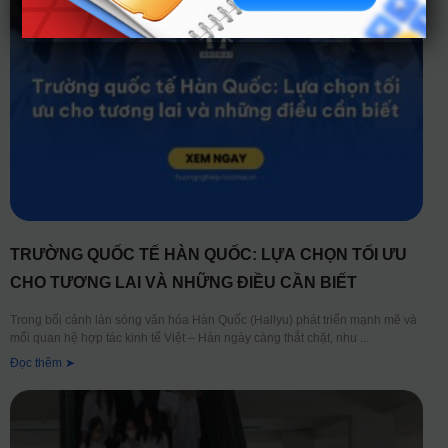
TRƯỜNG QUỐC TẾ HÀN QUỐC: LỰA CHỌN TỐI ƯU
CHO TƯƠNG LAI VÀ NHỮNG ĐIỀU CẦN BIẾT
Trong bối cảnh làn sóng văn hóa Hàn Quốc (Hallyu) phát triển mạnh mẽ và
mối quan hệ hợp tác kinh tế Việt – Hàn ngày càng thắt chặt, nhu
Đọc thêm ➤