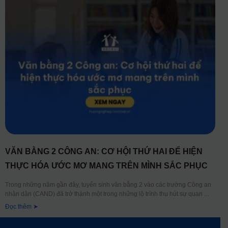
VĂN BẰNG 2 CÔNG AN: CƠ HỘI THỨ HAI ĐỂ HIỆN
THỰC HÓA ƯỚC MƠ MANG TRÊN MÌNH SẮC PHỤC
Trong những năm gần đây, tuyển sinh văn bằng 2 vào các trường Công an
nhân dân (CAND) đã trở thành một trong những lộ trình thu hút sự quan
Đọc thêm ➤