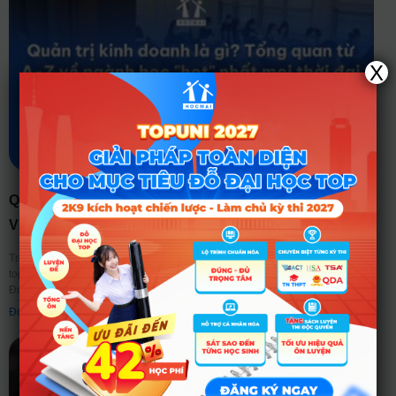
X
QUẢN TRỊ KINH DOANH LÀ GÌ? TỔNG QUAN TỪ A-Z
VỀ NGÀNH HỌC “HOT” NHẤT MỌI THỜI ĐẠI
Trong mỗi mùa tuyển sinh, “Quản trị kinh doanh” luôn là cái tên nằm trong
top đầu những ngành học có số lượng nguyện vọng đăng ký cao nhất.
Được
Đọc thêm ➤