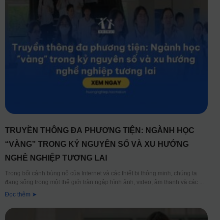
TRUYỀN THÔNG ĐA PHƯƠNG TIỆN: NGÀNH HỌC
“VÀNG” TRONG KỶ NGUYÊN SỐ VÀ XU HƯỚNG
NGHỀ NGHIỆP TƯƠNG LAI
Trong bối cảnh bùng nổ của Internet và các thiết bị thông minh, chúng ta
đang sống trong một thế giới tràn ngập hình ảnh, video, âm thanh và các
Đọc thêm ➤