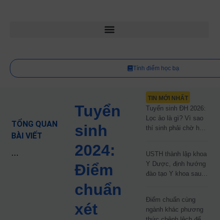
Tính điểm học bạ
TIN MỚI NHẤT
Tuyển
Tuyển sinh ĐH 2026:
Lọc ảo là gì? Vì sao
TỔNG QUAN
sinh
thí sinh phải chờ hơn
BÀI VIẾT
2 tháng mới biết kết
2024:
quả?
...
USTH thành lập khoa
Y Dược, định hướng
Điểm
đào tạo Y khoa sau
năm 2030
chuẩn
Điểm chuẩn cùng
xét
ngành khác phương
thức chênh lệch đến