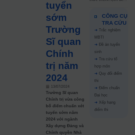
tuyển
5 điểm năm 2026: Thí
sinh cần lưu ý gì?
sớm
CÔNG CỤ
TRA CỨU
Trường
➜
Trắc nghiệm
MBTI
Sĩ quan
➜
Đề án tuyển
Chính
sinh
➜
Tra cứu tổ
trị năm
hợp môn
➜
Quy đổi điểm
2024
thi
13/07/2024
➜
Điểm chuẩn
Trường Sĩ quan
Đại học
Chính trị vừa công
➜
Xếp hạng
bố điểm chuẩn xét
điểm thi
tuyển sớm năm
2024 với ngành
Xây dựng Đảng và
Chính quyền Nhà