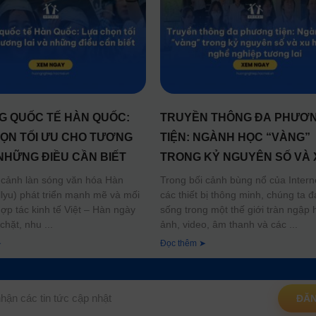
 QUỐC TẾ HÀN QUỐC:
TRUYỀN THÔNG ĐA PHƯƠ
ỌN TỐI ƯU CHO TƯƠNG
TIỆN: NGÀNH HỌC “VÀNG”
 NHỮNG ĐIỀU CẦN BIẾT
TRONG KỶ NGUYÊN SỐ VÀ 
HƯỚNG NGHỀ NGHIỆP TƯ
 cảnh làn sóng văn hóa Hàn
Trong bối cảnh bùng nổ của Intern
lyu) phát triển mạnh mẽ và mối
các thiết bị thông minh, chúng ta 
LAI
ợp tác kinh tế Việt – Hàn ngày
sống trong một thế giới tràn ngập 
 chặt, nhu
ảnh, video, âm thanh và các
➤
Đọc thêm ➤
ĐĂN