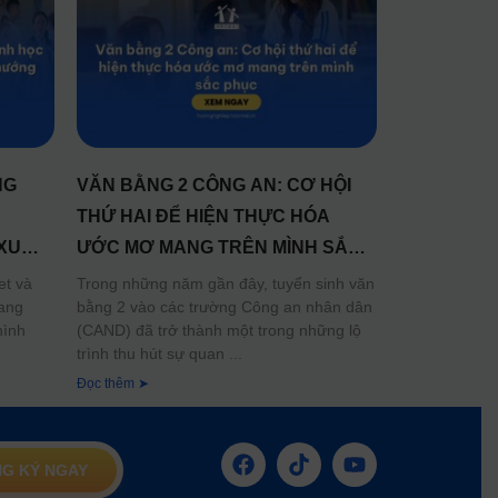
NG
VĂN BẰNG 2 CÔNG AN: CƠ HỘI
THỨ HAI ĐỂ HIỆN THỰC HÓA
XU
ƯỚC MƠ MANG TRÊN MÌNH SẮC
ƠNG
PHỤC
et và
Trong những năm gần đây, tuyển sinh văn
đang
bằng 2 vào các trường Công an nhân dân
hình
(CAND) đã trở thành một trong những lộ
trình thu hút sự quan
Đọc thêm ➤
G KÝ NGAY