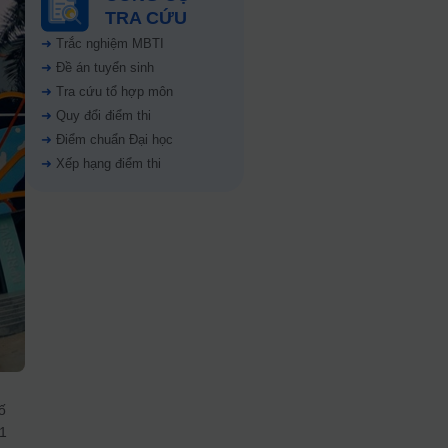
TRA CỨU
➜
Trắc nghiệm MBTI
➜
Đề án tuyển sinh
➜
Tra cứu tổ hợp môn
➜
Quy đổi điểm thi
➜
Điểm chuẩn Đại học
➜
Xếp hạng điểm thi
ố
 1