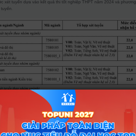
c xét tuyển dựa vào kết quả thi tốt nghiệp THPT năm 2024 và phươn
 tuyển.