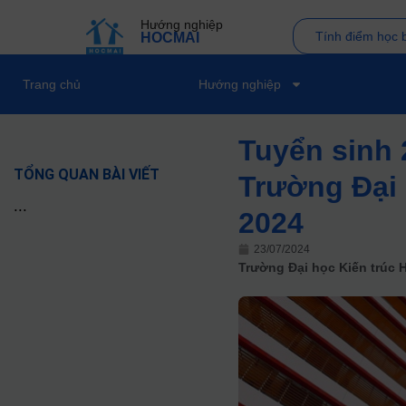
Hướng nghiệp
Tính điểm học 
HOCMAI
Trang chủ
Hướng nghiệp
Tuyển sinh 
TỔNG QUAN BÀI VIẾT
Trường Đại 
...
2024
23/07/2024
Trường Đại học Kiến trúc 