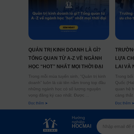
QUẢN TRỊ KINH DOANH LÀ GÌ?
TRƯỜNG
TỔNG QUAN TỪ A-Z VỀ NGÀNH
LỰA CH
HỌC “HOT” NHẤT MỌI THỜI ĐẠI
LAI VÀ
Trong mỗi mùa tuyển sinh, “Quản trị kinh
Trong bối
doanh” luôn là cái tên nằm trong top đầu
Quốc (Hal
những ngành học có số lượng nguyện
quan hệ h
vọng đăng ký cao nhất. Được
càng thắt
Đọc thêm ➤
Đọc thêm 
Hướng
nghiệp
HOCMAI