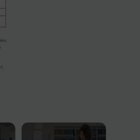
iên;
i
07,