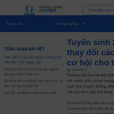
Hướng nghiệp
Tính điểm học 
HOCMAI
Trang chủ
Hướng nghiệp
Tuyển sinh 
TỔNG QUAN BÀI VIẾT
thay đổi cá
Thay đổi tư duy xét tuyển: Không còn
cơ hội cho t
“độc tôn” môn Ngoại ngữ
Tăng chỉ tiêu và bổ sung các ngành
13/04/2026
đào tạo “khát” nhân lực
Trường Đại học Hà Nội (H
với nhiều điều chỉnh mang
Đa dạng phương thức xét tuyển và ưu
tiên chứng chỉ quốc tế
ngữ như truyền thống, HA
văn tùy theo đặc thù từng
Học phí và điểm chuẩn tham chiếu
Sự thay đổi này diễn ra tron
phương thức xét tuyển để ph