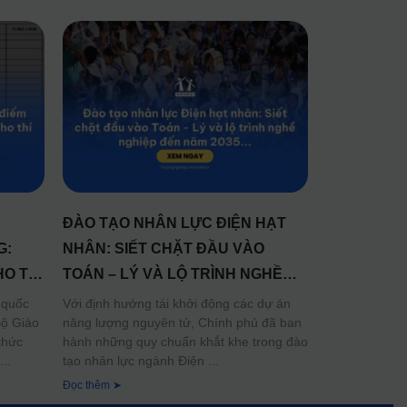
ĐÀO TẠO NHÂN LỰC ĐIỆN HẠT
G:
NHÂN: SIẾT CHẶT ĐẦU VÀO
O THÍ
TOÁN – LÝ VÀ LỘ TRÌNH NGHỀ
NGHIỆP ĐẾN NĂM 2035
 quốc
Với định hướng tái khởi động các dự án
ộ Giáo
năng lượng nguyên tử, Chính phủ đã ban
thức
hành những quy chuẩn khắt khe trong đào
tạo nhân lực ngành Điện
Đọc thêm ➤