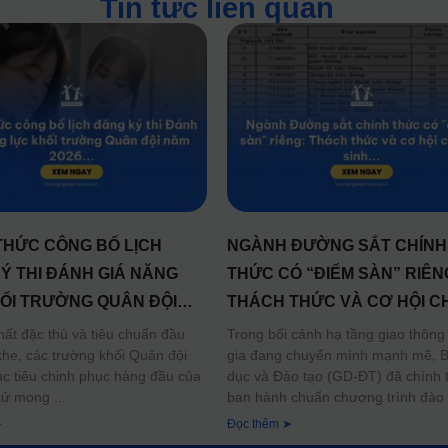
Tin tức liên quan
THỨC CÔNG BỐ LỊCH
NGÀNH ĐƯỜNG SẮT CHÍNH
Ý THI ĐÁNH GIÁ NĂNG
THỨC CÓ “ĐIỂM SÀN” RIÊN
ỐI TRƯỜNG QUÂN ĐỘI
THÁCH THỨC VÀ CƠ HỘI CH
26
SINH
chất đặc thù và tiêu chuẩn đầu
Trong bối cảnh hạ tầng giao thông
khe, các trường khối Quân đội
gia đang chuyển mình mạnh mẽ, B
ục tiêu chinh phục hàng đầu của
dục và Đào tạo (GD-ĐT) đã chính 
 tử mong
ban hành chuẩn chương trình đào
➤
Đọc thêm ➤