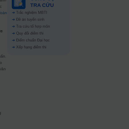
cánh
TRA CỨU
c
Toán
➜
Trắc nghiệm MBTI
➜
Đề án tuyển sinh
➜
Tra cứu tổ hợp môn
”
➜
Quy đổi điểm thi
➜
Điểm chuẩn Đại học
➜
Xếp hạng điểm thi
uẩn.
ho
văn
g