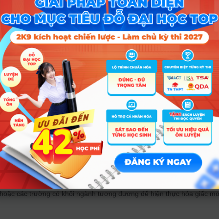
ho thí sinh trường chuyên, thí sinh sở hữu chứng chỉ IELTS từ 6.0 trở 
 sinh tham gia kỳ thi đánh giá đầu vào đại học V-SAT.
uả thi tốt nghiệp THPT.
ển kết hợp, thí sinh có thể nhận được mức điểm khuyến khích dao động
ào cấp độ chứng chỉ quốc tế hoặc kết quả học tập. Điều này tạo lợi thế
có sự chuẩn bị sớm về ngoại ngữ và năng lực tư duy từ bậc trung học
iểm chuẩn tham chiếu
 học 2026-2027 tại HANU sẽ nằm trong khoảng từ 0,86 đến 1,75 triệu
chương trình đào tạo hoàn toàn bằng tiếng Anh như Công nghệ thông ti
ất do yêu cầu khắt khe về đội ngũ giảng dạy và cơ sở vật chất.
, điểm chuẩn của HANU dao động từ 22,1 đến 34,35 điểm (trên thang 40
c luôn giữ vị trí “ngôi vương” về điểm số. Đối với những thí sinh chư
nh thức, các bạn cũng có thể tham khảo cơ hội tại
đợt tuyển bổ sung c
hoặc các trường có khối ngành tương đương để hiện thực hóa giấc m