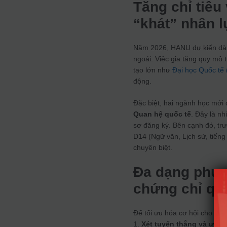
Tăng chỉ tiêu
“khát” nhân l
Năm 2026, HANU dự kiến dành
ngoái. Việc gia tăng quy mô
tạo lớn như
Đại học Quốc t
động.
Đặc biệt, hai ngành học mới
Quan hệ quốc tế
. Đây là n
sơ đăng ký. Bên cạnh đó, trư
D14 (Ngữ văn, Lịch sử, tiếng
chuyên biệt.
Đa dạng phươ
chứng chỉ qu
Để tối ưu hóa cơ hội cho sĩ 
1.
Xét tuyển thẳng và ưu ti