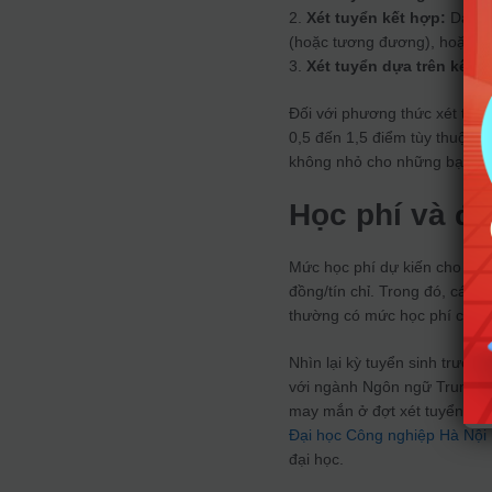
2.
Xét tuyển kết hợp:
Dành c
(hoặc tương đương), hoặc thí
3.
Xét tuyển dựa trên kết q
Đối với phương thức xét tuy
0,5 đến 1,5 điểm tùy thuộc v
không nhỏ cho những bạn đã 
Học phí và đ
Mức học phí dự kiến cho năm
đồng/tín chỉ. Trong đó, các 
thường có mức học phí cao nh
Nhìn lại kỳ tuyển sinh trước
với ngành Ngôn ngữ Trung Quố
may mắn ở đợt xét tuyển chí
Đại học Công nghiệp Hà Nội
đại học.