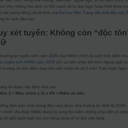
à “sân chơi” riêng của những “siêu sao” ngoại ngữ, thì từ năm 2026, 
ơn cho những học sinh có thế mạnh về tư duy logic hoặc khối khoa họ
ó nét tương đồng với lộ trình mà
Đại học Nha Trang siết chặt đầu vào 
g thí sinh đầu vào.
uy xét tuyển: Không còn “độc tôn
gữ
phương án tuyển sinh năm 2026 của HANU chính là cách tính điểm ch
án tuyển sinh HANU năm 2025
vốn ưu tiên nhân đôi môn Ngoại ngữ c
 trường sẽ tính điểm dựa trên việc nhân hệ số 2 môn Toán hoặc Ngữ 
hang 40 được xác định như sau:
Môn 2 + Môn chính x 2) x 4/5 + Điểm ưu tiên.
ưỡng đảm bảo chất lượng đầu vào) được nhà trường ấn định là 22/40
ôn chính cho thấy HANU đang kỳ vọng tìm kiếm những ứng viên có năn
ng chỉ giỏi ngôn ngữ mà còn vững vàng về tư duy nền tảng.