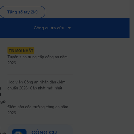
Tặng sổ tay 2k9
Công cụ tra cứu
TIN MỚI NHẤT
Tuyển sinh trung cấp công an năm
2026
Học viện Công an Nhân dân điểm
chuẩn 2026: Cập nhật mới nhất
6
i
Ngữ
Điểm sàn các trường công an năm
2026
í
CÔNG CỤ