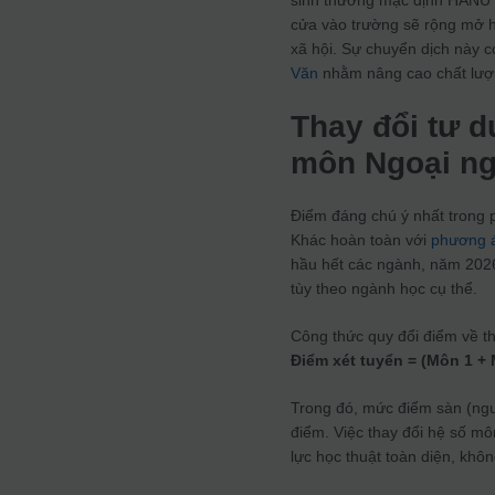
sinh thường mặc định HANU l
cửa vào trường sẽ rộng mở h
xã hội. Sự chuyển dịch này c
Văn
nhằm nâng cao chất lượn
Thay đổi tư d
môn Ngoại n
Điểm đáng chú ý nhất trong 
Khác hoàn toàn với
phương 
hầu hết các ngành, năm 2026
tùy theo ngành học cụ thể.
Công thức quy đổi điểm về t
Điểm xét tuyển = (Môn 1 + 
Trong đó, mức điểm sàn (ng
điểm. Việc thay đổi hệ số m
lực học thuật toàn diện, khô