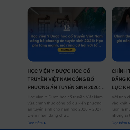
HỌC VIỆN Y DƯỢC HỌC CỔ
CHÍNH 
TRUYỀN VIỆT NAM CÔNG BỐ
ĐĂNG K
PHƯƠNG ÁN TUYỂN SINH 2026:
LỰC KH
HỌC PHÍ TĂNG MẠNH, MỞ RỘNG
NĂM 20
Học viện Y Dược học cổ truyền Việt Nam
Với tính 
vừa chính thức công bố dự kiến phương
vào khắt 
CƠ HỘI VỚI TỔ HỢP MỚI
án tuyển sinh cho năm học 2026 – 2027.
luôn là m
Điểm nhấn đáng chú
những sĩ
Đọc thêm ➤
Đọc thêm 