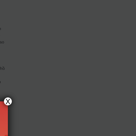
m
o
lao
à
 hồ
,
h
X