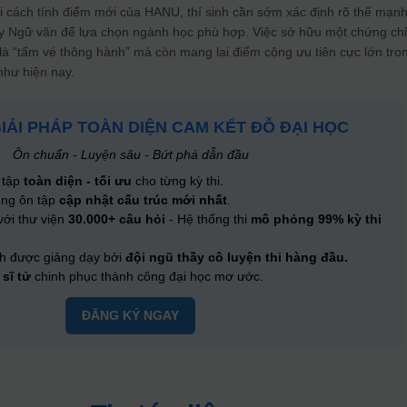
 cách tính điểm mới của HANU, thí sinh cần sớm xác định rõ thế mạn
y Ngữ văn để lựa chọn ngành học phù hợp. Việc sở hữu một chứng ch
là “tấm vé thông hành” mà còn mang lại điểm cộng ưu tiên cực lớn tro
như hiện nay.
GIẢI PHÁP TOÀN DIỆN CAM KẾT ĐỖ ĐẠI HỌC
Ôn chuẩn - Luyện sâu - Bứt phá dẫn đầu
c tập
toàn diện - tối ưu
cho từng kỳ thi.
ng ôn tập
cập nhật cấu trúc mới nhất
.
ới thư viện
30.000+ câu hỏi
- Hệ thống thi
mô phỏng 99% kỳ thi
h được giảng dạy bởi
đội ngũ thầy cô luyện thi hàng đầu.
sĩ tử
chinh phục thành công đại học mơ ước.
ĐĂNG KÝ NGAY