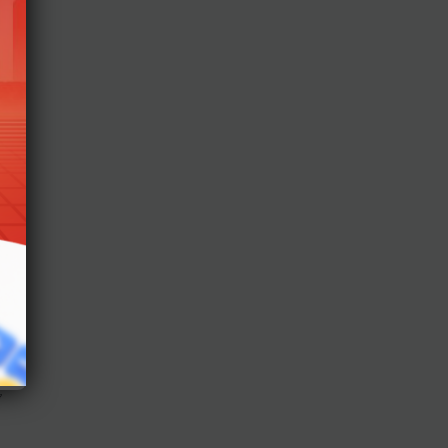
lên
 từ
.
n
),
a
ủa
ơ