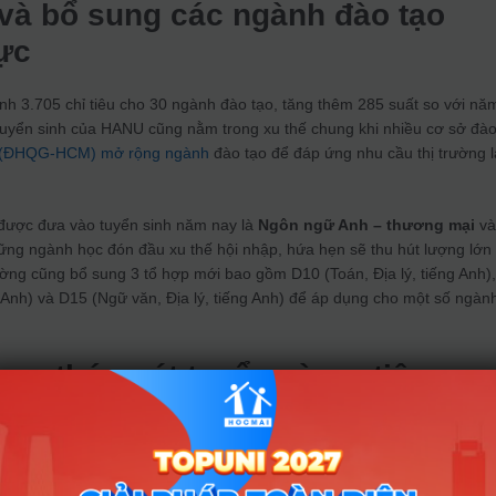
 và bổ sung các ngành đào tạo
ực
 3.705 chỉ tiêu cho 30 ngành đào tạo, tăng thêm 285 suất so với nă
 tuyển sinh của HANU cũng nằm trong xu thế chung khi nhiều cơ sở đà
ế (ĐHQG-HCM) mở rộng ngành
đào tạo để đáp ứng nhu cầu thị trường 
 được đưa vào tuyển sinh năm nay là
Ngôn ngữ Anh – thương mại
v
hững ngành học đón đầu xu thế hội nhập, hứa hẹn sẽ thu hút lượng lớn
ờng cũng bổ sung 3 tổ hợp mới bao gồm D10 (Toán, Địa lý, tiếng Anh)
 Anh) và D15 (Ngữ văn, Địa lý, tiếng Anh) để áp dụng cho một số ngàn
ng thức xét tuyển và ưu tiên
ốc tế
tử, HANU duy trì 3 phương thức xét tuyển chính:
ên xét tuyển:
Theo quy định hiện hành của Bộ Giáo dục và Đào tạo.