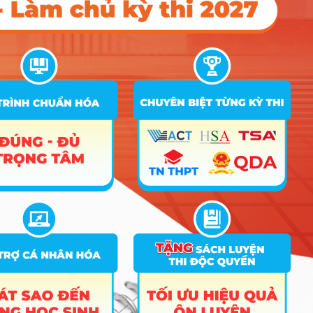
khoa học và thực tập tại những nhà máy có công nghệ cao.
Tại đại học Khoa học Tự nhiên, bạn có thể lựa chọn các hướng
nghiên cứu chuyên sâu gồm: Công nghệ kỹ thuật hóa học, Hóa
học Môi trường, Hóa dầu, Hóa học vật liệu để theo đuổi phù
hợp với mong muốn của bản thân.
Sinh viên Hóa học tại HUS cũng có nhiều hoạt động ngoại khóa hấp dẫn
Trong quá trình đào tạo, sinh viên thường xuyên được thực
hành tại các phòng thí nghiệm của khoa với cơ sở vật chất tiên
tiến hiện đại. Ngoài ra, trường luôn khuyến khích sinh viên
tham gia các công tác nghiên cứu khoa học để trau dồi thêm
kiến thức mới và thành thạo các kỹ năng liên quan đến công
việc sau này. Bật mí là có nhiều bài báo cáo nghiên cứu khoa
học của sinh viên được đăng trên các tạp chí uy tín trong nước
và quốc tế rồi nhé.
Ngành Công nghệ kỹ thuật hóa học còn có hệ đào tạo chất
lượng cao với các môn chuyên ngành bằng tiếng Anh. Theo hệ
đào tạo này sẽ giúp bạn tăng cường vốn tiếng Anh, các kiến