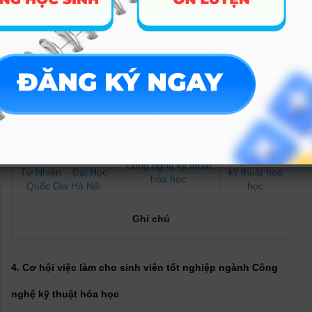
thức chuyên môn chuyên sâu, cơ sở vật chất và giảng viên đều
hàng đầu trong ngành. Từ đó mở ra nhiều cơ hội làm việc và
học tập lên cao sau khi tốt nghiệp.
3. Điểm chuẩn ngành Công nghệ kỹ thuật hóa học tại đại
học Khoa học Tự nhiên
Trường
Chuyên ngành
Ngành
Đại Học Khoa Học
Công nghệ
Công nghệ kỹ thuật
Tự Nhiên – Đại Học
kỹ thuật hoá
95
hóa học
Quốc Gia Hà Nội
học
Ghi chú
4. Cơ hội việc làm cho sinh viên tốt nghiệp ngành Công
nghệ kỹ thuật hóa học