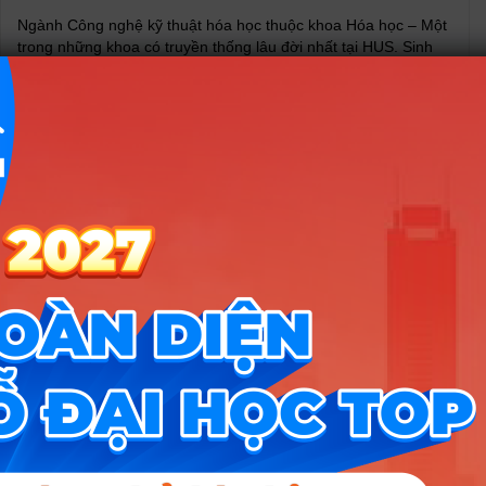
Ngành Công nghệ kỹ thuật hóa học thuộc khoa Hóa học – Một
trong những khoa có truyền thống lâu đời nhất tại HUS. Sinh
viên tốt nghiệp có kiến thức lý thuyết chuyên sâu nắm vững kỹ
thuật. Ngoài ra còn có các kiến thức thực tế để đáp ứng các
công việc phức tạp. Trong quá trình học, sinh viên sẽ được đào
tạo để nắm vững các nguyên lý cơ bản, các quy luật tự nhiên
và xã hội để phát triển những kiến thức mới. Những kiến thức
cụ thể và năng lực chuyên môn như sau:
–
Vận dụng được các kiến thức khoa học tự nhiên, khoa
học sự sống để làm nền tảng cho các khối ngành công nghệ
hóa học, hóa học, dược hóa
–
Trang bị các kiến thức cơ bản nhất trong lĩnh vực hóa
học cả lý thuyết lẫn thực hành bao gồm hóa hữu cơ, hóa lý,
hóa vô cơ, hóa phân tích;
–
Tiếp cận được với những kiến thức về phương pháp
phân tích và xác định cấu trúc hiện đại trong ngành hóa, kiến
thức về vật liệu hệ keo và polime;
–
Hiểu và áp dụng các kiến thức về hóa học để nghiên cứu