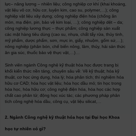
lực– năng lượng – nhiên liệu; công nghiệp cơ khí (khai khoáng,
vật liệu vô cơ, hữu cơ, luyện kim, cao su, polymer,…); công
nghiệp vật liệu xây dựng; công nghiệp điện hóa (chống ăn
mòn, mạ điện, pin, bảo vệ kim loại, …); công nghiệp dệt – da;
công nghiệp lương thực – thực phẩm; công nghiệp sản xuất
các mặt hàng tiêu dùng (cao su, nhựa, chất tẩy rửa, thủy tinh,
mỹ phẩm, dược phẩm, sơn, mực in, giấy, nhuộm, gốm sứ,…);
nông nghiệp (phân bón, chế biến nông, lâm, thủy, hải sản thức
ăn gia súc, thuốc bảo vệ thực vật,…)…
Sinh viên ngành Công nghệ kỹ thuật hóa học được trang bị
khối kiến thức nền tảng, chuyên sâu về: Vẽ kỹ thuật; hóa kỹ
thuật, cơ học ứng dụng, hóa lý; hóa phân tích; thí nghiệm hóa
hữu cơ CAD; hóa học vật liệu; hóa học dầu mỏ; tin học trong
hóa học, hóa hữu cơ; công nghệ điện hóa, hóa học các hợp
chất cao phân tử; động học xúc tác; các phương pháp phân
tích công nghệ hóa dầu, công cụ, vật liệu silicat,…
2. Ngành Công nghệ kỹ thuật hóa học tại Đại học Khoa
học tự nhiên có gì?