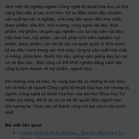
Sinh viên tốt nghiệp ngành Công nghệ kỹ thuật hóa học có khả
năng làm việc ở các vị trí như: Kỹ sư điều hành dây chuyền
sản xuất tại các xí nghiệp, nhà máy liên quan đến hóa chất,
dược phẩm, dầu khí, môi trường, công nghệ vật liệu, thực
phẩm, mỹ phẩm; chuyên gia nghiên cứu tại các viện vật liệu,
viện hóa học, mỹ phẩm; cán bộ phân tích kiểm nghiệm mỹ
phẩm, dược phẩm; cán bộ tại các cơ quan quản lý Nhà nước;
kỹ sư điều hành trong các nhà máy, công ty sản xuất hóa chất,
xi-măng, phân bón, thuốc trừ sâu; giảng viên giảng dạy tại các
cơ sở đào tạo…Bạn cũng có thể khởi nghiệp bằng cách lập
công ty kinh doanh về mỹ phẩm, ngành hóa,….
Với những chia sẻ trên, hy vọng bạn đã có những tin tức hữu
ích và hiểu về ngành Công nghệ kỹ thuật hóa học nói chung và
ngành Công nghệ kỹ thuật hóa học của đại học Khoa học Tự
nhiên nói riêng, để từ đó có cơ sở để quyết định ngành học
cho tương lai. Chúc các sẽ thành công với lựa chọn của mình
nhé!
Bài viết liên quan
Công nghệ kỹ thuật Hoá học - Đại Học Khoa Học Tự