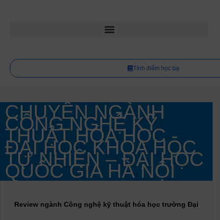
Tính điểm học bạ
CHUYÊN NGÀNH
CÔNG NGHỆ KỸ
THUẬT HÓA HỌC -
ĐẠI HỌC KHOA HỌC
TỰ NHIÊN – ĐẠI HỌC
QUỐC GIA HÀ NỘI
Review ngành Công nghệ kỹ thuật hóa học trường Đại