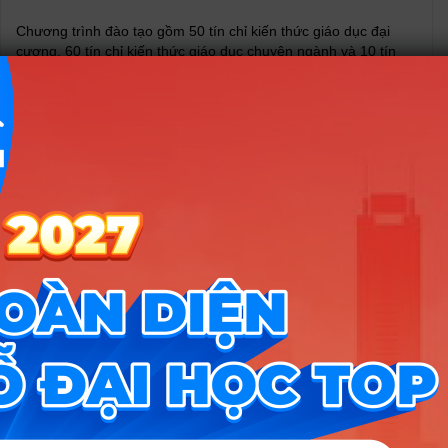
Chương trình đào tạo gồm 50 tín chỉ kiến thức giáo dục đại
cương, 60 tín chỉ kiến thức giáo dục chuyên ngành và 10 tín
chỉ thực tập và tốt nghiệp. Chi tiết nội dung đào tạo như sau:
Phương pháp đào tạo được UEH áp dụng là problem-based
learning có sự linh hoạt giữa học tại lớp và học trực tuyến. Đây
cũng là phương pháp giảng dạy được các trường Đại học tiên
tiến trên thế giới áp dụng. Theo đó, sinh viên chính là trung
tâm của quá trình đào tạo. Bạn sẽ được tự kết nối kiến thức,