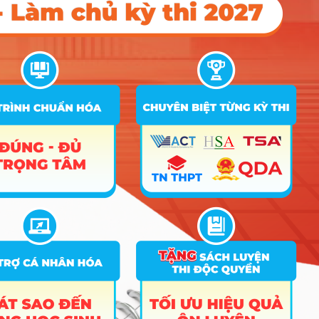
áp dụng chúng vào thực tế qua các dự án và tình huống giả
định.
Các thầy cô luôn biết cách truyền cảm hứng và sự tự tin cho
sinh viên, giúp sinh viên có đủ kiến thức, có khả năng và động
lực để tự mình tìm tòi, nghiên cứu và học hỏi thêm các kiến
thức bên ngoài giáo trình. Bên cạnh phương pháp đào tạo chủ
động, nền tảng giáo trình quốc tế và học liệu trực tuyến mở
cũng sẵn sàng để bạn chủ động trau dồi kiến thức và thiết kế
quá trình học phù hợp với bản thân.
Đến với UEH là bạn đã đến với môi trường học tập đầy năng
động. Các hoạt động ngoại khóa như: CLB học thuật, hoạt
động tình nguyện, văn hóa văn nghệ, thể dục thể thao,…luôn
sẵn sàng để bạn “cháy” hết mình. Những hoạt động kiến thức
thực tế sẽ được lồng ghép vào các hoạt động trao đổi sinh viên
quốc tế, các buổi hội thảo, tọa đàm với các doanh nhân và
chuyên gia giàu kinh nghiệm trong lĩnh vực. Điều này giúp sinh
viên rèn luyện được kỹ năng và kiến thức để sẵn sàng làm việc
trong môi trường kinh doanh thực tế.
Bên cạnh chương trình đào tạo chuẩn bằng tiếng Việt, sinh