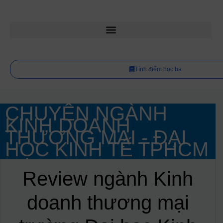
Tính điểm học bạ
CHUYÊN NGÀNH
KINH DOANH
THƯƠNG MẠI - ĐẠI
HỌC KINH TẾ TPHCM
Review ngành Kinh
doanh thương mại