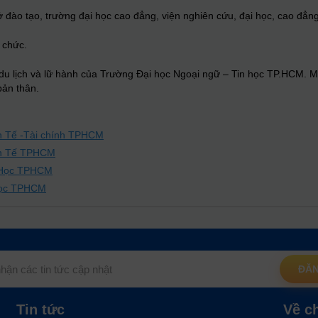
 sở đào tạo, trường đại học cao đẳng, viện nghiên cứu, đại học, cao đẳ
ổ chức.
ụ du lịch và lữ hành của Trường Đại học Ngoại ngữ – Tin học TP.HCM. Mo
bản thân.
inh Tế -Tài chính TPHCM
inh Tế TPHCM
n Học TPHCM
 Học TPHCM
ĐĂN
Tin tức
Về c