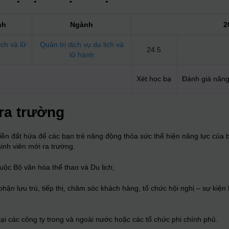
nh
Ngành
2
ịch và lữ
Quản trị dịch vụ du lịch và
24.5
lữ hành
Xét học bạ
Đánh giá năng
 ra trường
iền đất hứa để các bạn trẻ năng động thỏa sức thể hiện năng lực của b
sinh viên mới ra trường.
uộc Bộ văn hóa thể thao và Du lịch;
ận lưu trú, tiếp thị, chăm sóc khách hàng, tổ chức hội nghị – sự kiện l
 tại các công ty trong và ngoài nước hoặc các tổ chức phi chính phủ.