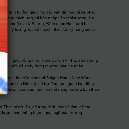
hững tình huống giả định, các vấn đề thực tế để phát
, kỹ năng thích ứng khi hòa nhập vào môi trường làm
hạc Vesha (Love & Share), Đêm nhạc Hai mươi hai,
lên ý tưởng, lập kế hoạch, thiết kế, kỹ năng xin tài
à dài ngày. Đồng thời, khoa Du lịch – Khách sạn cũng
 hệ và bước đầu xây dựng thương hiệu cá nhân.
Hotel, InterContinental Saigon Hotel, New World
ằm mục tiêu liên kết, hỗ trợ đào tạo nguồn lao động
é. Chỉ cần các bạn thể hiện hết năng lực của bản thân
Thạc sĩ trở lên, đã từng đi du học và làm việc tại
t lượng cao thông thạo ngoại ngữ của trường.