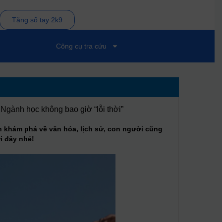
Tặng sổ tay 2k9
Công cụ tra cứu
Ngành học không bao giờ “lỗi thời”
ích khám phá về văn hóa, lịch sử, con người cũng
i đây nhé!