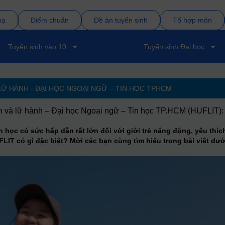
bạ
Điểm chuẩn
Đề án tuyển sinh
Tổ hợp môn
Tuyển sinh vào 10
Tuyển sinh Đại học
LỮ HÀNH - ĐẠI HỌC NGOẠI NGỮ – TIN HỌC TPHCM
ch và lữ hành – Đại học Ngoại ngữ – Tin học TP.HCM (HUFLIT): 
nh học có sức hấp dẫn rất lớn đối với giới trẻ năng động, yêu th
IT có gì đặc biệt? Mời các bạn cùng tìm hiểu trong bài viết dướ