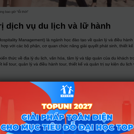
ng bao giờ “lỗi thời”
ị dịch vụ du lịch và lữ hành
Hospitality Management) là ngành học đào tạo về quản lý và điều hành 
 hợp với các bộ phận, cơ quan chức năng giải quyết phát sinh, thiết kế
iến thức về địa lý du lịch, văn hóa, tâm lý và tập quán của du khách t
 kế tour, quản lý và điều hành tour, thiết kế và quản trị sự kiện du lịc
i học Ngoại ngữ – Tin học TP.HCM có thời gian đào tạo là 4 năm, tương
ên có thể học cải thiện môn hoặc học vượt. Khi tốt nghiệp, sinh viên 
 cả khối kiến thức đại cương và kiến thức chuyên ngành với những môn 
khách trong nước và quốc tế, Nghiệp vụ về hướng dẫn du lịch, Thiết kế 