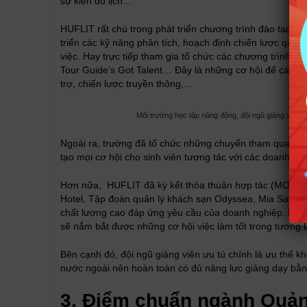
sự kiện du lịch…
HUFLIT rất chú trọng phát triển chương trình đào tạo gắn
triển các kỹ năng phân tích, hoạch định chiến lược quản 
việc. Hay trực tiếp tham gia tổ chức các chương trình,
Tour Guide’s Got Talent… Đây là những cơ hội để các bạn 
trợ, chiến lược truyền thông,…
Môi trường học tập năng động, đội ngũ giảng viên ưu
Ngoài ra, trường đã tổ chức những chuyến tham quan doa
tạo mọi cơ hội cho sinh viên tương tác với các doanh nh
Hơn nữa, HUFLIT đã ký kết thỏa thuận hợp tác (MOU) vớ
Hotel, Tập đoàn quản lý khách sạn Odyssea, Mia Saigon H
chất lượng cao đáp ứng yêu cầu của doanh nghiệp. Nhờ đó
sẽ nắm bắt được những cơ hội việc làm tốt trong tương l
Bên cạnh đó, đội ngũ giảng viên ưu tú chính là ưu thế kh
nước ngoài nên hoàn toàn có đủ năng lực giảng dạy bằng
3. Điểm chuẩn ngành Quản t