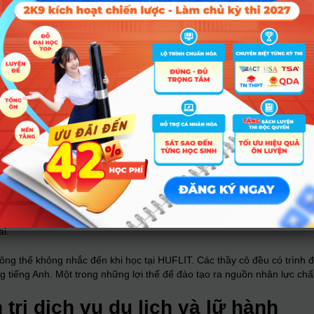
 kết chặt chẽ giữa lý thuyết và thực hành. Sinh viên được giải quyết n
trị du lịch, nhà hàng khách sạn, phát triển kỹ năng nghiên cứu độc lập
 sự kiện quy mô như: Nét đẹp sinh viên du lịch, Sắc màu Á châu, Đêm N
sinh viên đã tích lũy kiến thức, rèn các kỹ năng mềm và chuyên môn từ 
 tú là những lợi thế khi học tại HUFLIT
nh nghiệp, thực hiện các chương trình tham quan tour thực tế ngắn v
ân, chuyên gia để tích lũy nhiều kiến thức thực tế, tạo dựng mối quan
i khoảng 20 doanh nghiệp lữ hành, khách sạn. Bao gồm Tân Sơn Nhất 
otel, Camia Resort, 4U Tours, Viet Vision Travel, A Travel Mate,… nh
, sinh viên yên tâm vấn đề thực tập và việc làm sau khi ra trường nh
ai.
ông thể không nhắc đến khi học tại HUFLIT. Các thầy cô đều có trình độ 
 tiếng Anh. Một trong những lợi thế để đào tạo ra nguồn nhân lực chấ
rị dịch vụ du lịch và lữ hành