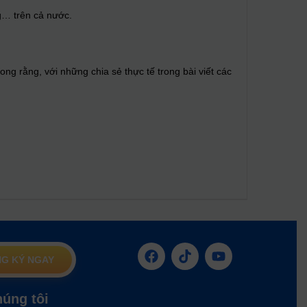
ng… trên cả nước.
ng rằng, với những chia sẻ thực tế trong bài viết các
G KÝ NGAY
húng tôi