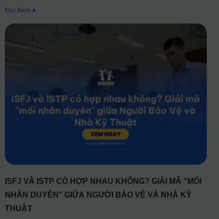
Đọc thêm ➤
ISFJ VÀ ISTP CÓ HỢP NHAU KHÔNG? GIẢI MÃ “MỐI
NHÂN DUYÊN” GIỮA NGƯỜI BẢO VỆ VÀ NHÀ KỸ
THUẬT