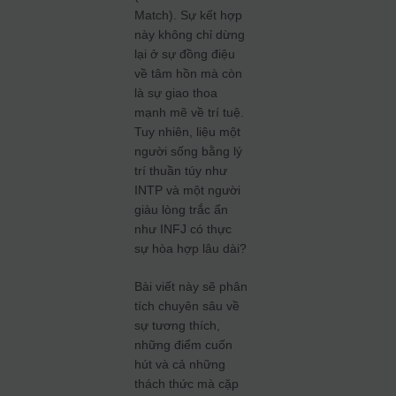
Match). Sự kết hợp
này không chỉ dừng
lại ở sự đồng điệu
về tâm hồn mà còn
là sự giao thoa
mạnh mẽ về trí tuệ.
Tuy nhiên, liệu một
người sống bằng lý
trí thuần túy như
INTP và một người
giàu lòng trắc ẩn
như INFJ có thực
sự hòa hợp lâu dài?
Bài viết này sẽ phân
tích chuyên sâu về
sự tương thích,
những điểm cuốn
hút và cả những
thách thức mà cặp