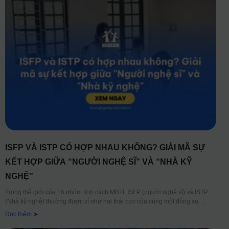
ISFP VÀ ISTP CÓ HỢP NHAU KHÔNG? GIẢI MÃ SỰ
KẾT HỢP GIỮA “NGƯỜI NGHỆ SĨ” VÀ “NHÀ KỸ
NGHỆ”
Trong thế giới của 16 nhóm tính cách MBTI, ISFP (người nghệ sĩ) và ISTP
(Nhà kỹ nghệ) thường được ví như hai thái cực của cùng một đồng xu.
Đọc thêm ➤