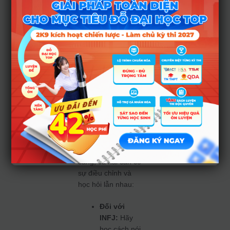
khuyên
để INFJ
và INTP
duy trì
mối quan
hệ bền
vững
Để “Cặp đôi Vàng”
này thực sự tỏa
sáng, cả hai cần có
sự điều chỉnh và
học hỏi lẫn nhau:
Đối với
INFJ:
Hãy
học cách nói