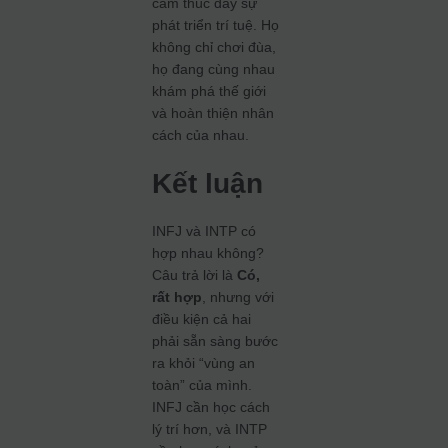
cảm thúc đẩy sự
phát triển trí tuệ. Họ
không chỉ chơi đùa,
họ đang cùng nhau
khám phá thế giới
và hoàn thiện nhân
cách của nhau.
Kết luận
INFJ và INTP có
hợp nhau không?
Câu trả lời là
Có,
rất hợp
, nhưng với
điều kiện cả hai
phải sẵn sàng bước
ra khỏi “vùng an
toàn” của mình.
INFJ cần học cách
lý trí hơn, và INTP