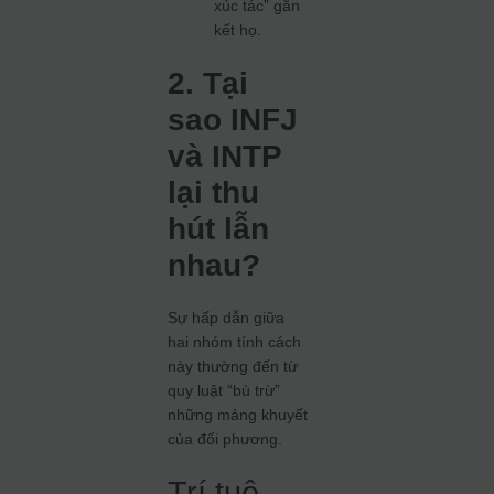
xúc tác” gắn
kết họ.
2. Tại
sao INFJ
và INTP
lại thu
hút lẫn
nhau?
Sự hấp dẫn giữa
hai nhóm tính cách
này thường đến từ
quy luật “bù trừ”
những mảng khuyết
của đối phương.
Trí tuệ