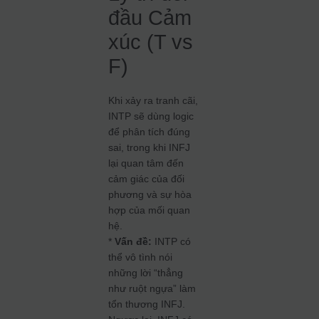
đầu Cảm
xúc (T vs
F)
Khi xảy ra tranh cãi,
INTP sẽ dùng logic
để phân tích đúng
sai, trong khi INFJ
lại quan tâm đến
cảm giác của đối
phương và sự hòa
hợp của mối quan
hệ.
*
Vấn đề:
INTP có
thể vô tình nói
những lời “thẳng
như ruột ngựa” làm
tổn thương INFJ.