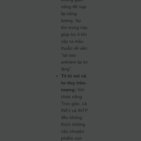
riêng để nạp
lại năng
lượng. Sự
tôn trọng này
giúp họ ít khi
xảy ra mâu
thuẫn về việc
“tại sao
anh/em lại im
lặng”.
Trí tò mò và
tư duy trừu
tượng:
Với
chức năng
Trực giác, cả
INFJ và INTP
đều không
thích những
câu chuyện
phiếm vụn