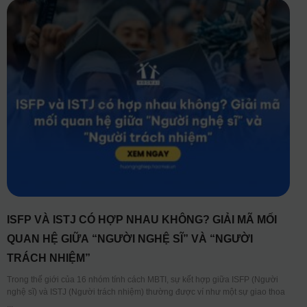
ISFP VÀ ISTJ CÓ HỢP NHAU KHÔNG? GIẢI MÃ MỐI
QUAN HỆ GIỮA “NGƯỜI NGHỆ SĨ” VÀ “NGƯỜI
TRÁCH NHIỆM”
Trong thế giới của 16 nhóm tính cách MBTI, sự kết hợp giữa ISFP (Người
nghệ sĩ) và ISTJ (Người trách nhiệm) thường được ví như một sự giao thoa