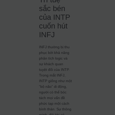
sắc bén
của INTP
cuốn hút
INFJ
INFJ thường bị thu
phục bởi khả năng
phân tích logic và
sự khách quan
tuyệt đối của INTP.
Trong mắt INFJ,
INTP giống như một
“bộ não” di động,
người có thể bóc
tách mọi vấn đề
phức tạp một cách
bình thản. Sự thông
minh, đôi khi có