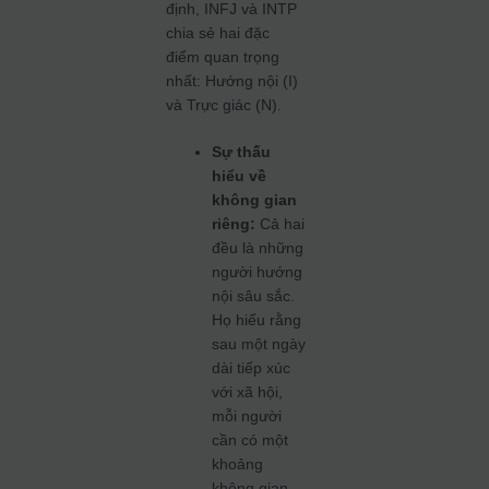
định, INFJ và INTP
chia sẻ hai đặc
điểm quan trọng
nhất: Hướng nội (I)
và Trực giác (N).
Sự thấu
hiểu về
không gian
riêng:
Cả hai
đều là những
người hướng
nội sâu sắc.
Họ hiểu rằng
sau một ngày
dài tiếp xúc
với xã hội,
mỗi người
cần có một
khoảng
không gian