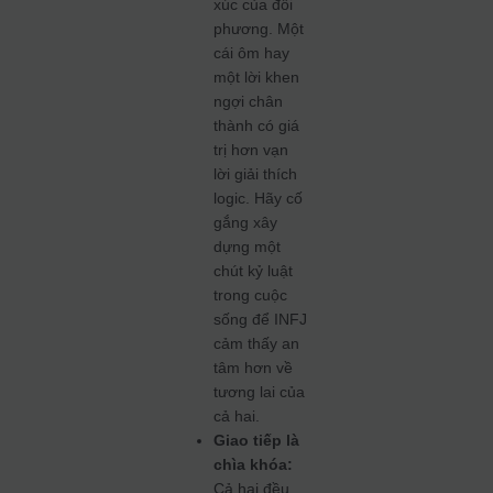
xúc của đối
phương. Một
cái ôm hay
một lời khen
ngợi chân
thành có giá
trị hơn vạn
lời giải thích
logic. Hãy cố
gắng xây
dựng một
chút kỷ luật
trong cuộc
sống để INFJ
cảm thấy an
tâm hơn về
tương lai của
cả hai.
Giao tiếp là
chìa khóa:
Cả hai đều