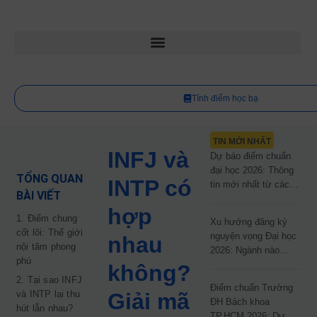
Tính điểm học bạ
TIN MỚI NHẤT
INFJ và
Dự báo điểm chuẩn
đại học 2026: Thông
TỔNG QUAN
INTP có
tin mới nhất từ các
BÀI VIẾT
trường đại học công
hợp
lập
1. Điểm chung
Xu hướng đăng ký
cốt lõi: Thế giới
nguyện vọng Đại học
nhau
nội tâm phong
2026: Ngành nào
phú
đang dẫn đầu cuộc
không?
đua?
2. Tại sao INFJ
Điểm chuẩn Trường
và INTP lại thu
Giải mã
ĐH Bách khoa
hút lẫn nhau?
TP.HCM 2026: Dự