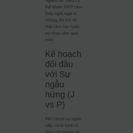
Ngược lại, INFJ có
thể khiến INTP cảm
thấy ngột ngạt vì
những đòi hỏi về
mặt cảm xúc hoặc
sự nhạy cảm quá
mức.
Kế hoạch
đối đầu
với Sự
ngẫu
hứng (J
vs P)
INFJ thích sự ngăn
nắp, có lộ trình rõ
ràng cho tương lai