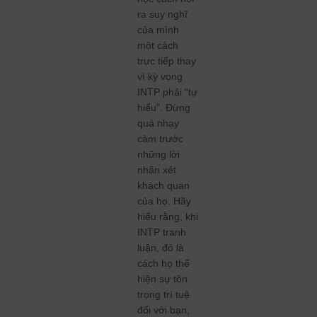
ra suy nghĩ
của mình
một cách
trực tiếp thay
vì kỳ vọng
INTP phải “tự
hiểu”. Đừng
quá nhạy
cảm trước
những lời
nhận xét
khách quan
của họ. Hãy
hiểu rằng, khi
INTP tranh
luận, đó là
cách họ thể
hiện sự tôn
trọng trí tuệ
đối với bạn,