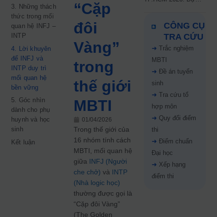
“Cặp
3. Những thách
kiến công bố 9.8,
thức trong mối
nguyện vọng tăng vọt
đôi
CÔNG CỤ
quan hệ INFJ –
67%
INTP
TRA CỨU
Vàng”
➜
Trắc nghiệm
4. Lời khuyên
để INFJ và
MBTI
trong
INTP duy trì
➜
Đề án tuyển
mối quan hệ
thế giới
sinh
bền vững
➜
Tra cứu tổ
5. Góc nhìn
MBTI
hợp môn
dành cho phụ
➜
Quy đổi điểm
huynh và học
01/04/2026
sinh
Trong thế giới của
thi
16 nhóm tính cách
➜
Điểm chuẩn
Kết luận
MBTI, mối quan hệ
Đại học
giữa
INFJ (Người
➜
Xếp hạng
che chở)
và
INTP
điểm thi
(Nhà logic học)
thường được gọi là
“Cặp đôi Vàng”
(The Golden