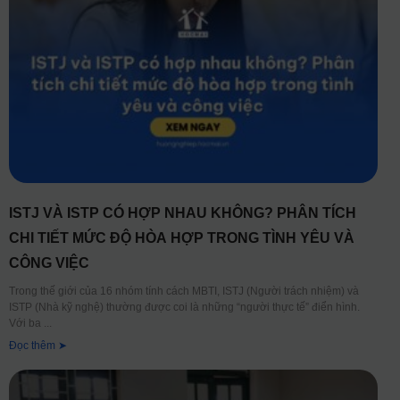
ISTJ VÀ ISTP CÓ HỢP NHAU KHÔNG? PHÂN TÍCH
CHI TIẾT MỨC ĐỘ HÒA HỢP TRONG TÌNH YÊU VÀ
CÔNG VIỆC
Trong thế giới của 16 nhóm tính cách MBTI, ISTJ (Người trách nhiệm) và
ISTP (Nhà kỹ nghệ) thường được coi là những “người thực tế” điển hình.
Với ba
Đọc thêm ➤