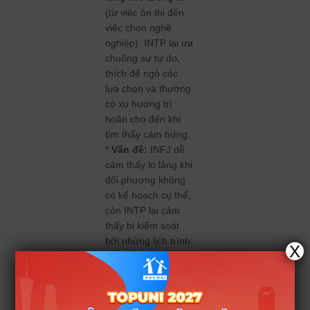
(từ việc ôn thi đến
việc chọn nghề
nghiệp). INTP lại ưa
chuộng sự tự do,
thích để ngỏ các
lựa chọn và thường
có xu hướng trì
hoãn cho đến khi
tìm thấy cảm hứng.
*
Vấn đề:
INFJ dễ
cảm thấy lo lắng khi
đối phương không
có kế hoạch cụ thể,
còn INTP lại cảm
thấy bị kiểm soát
bởi những lịch trình
X
dày đặc mà INFJ
đặt ra.
4. Lời