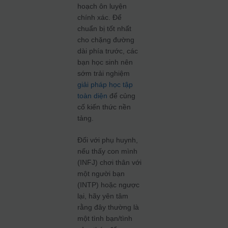
hoạch ôn luyện
chính xác. Để
chuẩn bị tốt nhất
cho chặng đường
dài phía trước, các
bạn học sinh nên
sớm trải nghiệm
giải pháp học tập
toàn diện
để củng
cố kiến thức nền
tảng.
Đối với phụ huynh,
nếu thấy con mình
(INFJ) chơi thân với
một người bạn
(INTP) hoặc ngược
lại, hãy yên tâm
rằng đây thường là
một tình bạn/tình