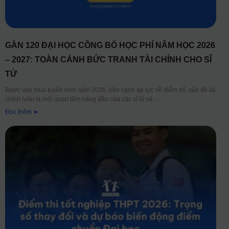
GẦN 120 ĐẠI HỌC CÔNG BỐ HỌC PHÍ NĂM HỌC 2026
– 2027: TOÀN CẢNH BỨC TRANH TÀI CHÍNH CHO SĨ
TỬ
Bước vào mùa tuyển sinh năm 2026, bên cạnh áp lực về điểm số, vấn đề tài
chính luôn là mối quan tâm hàng đầu của các sĩ tử và
Đọc thêm ➤