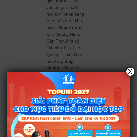
định hướng, chủ
yếu do gần 50%
học sinh chọn tiếng
Anh, một môn khó
hơn, kết quả tương
tự ở Quảng Ninh,
Cần Thơ. Một số
tỉnh như Phú Thọ,
Quảng Trị có điểm
nền tảng thấp
nhưng điểm định
X
hướng cao nhờ ít
học sinh dự thi
ngoại ngữ.
Ở nhóm dưới, chủ
yếu là vùng núi phía
Bắc (7/8 địa
phương) cùng Nam
Trung bộ, Tây
Nguyên (6/6), Đông
Nam bộ (2/3),