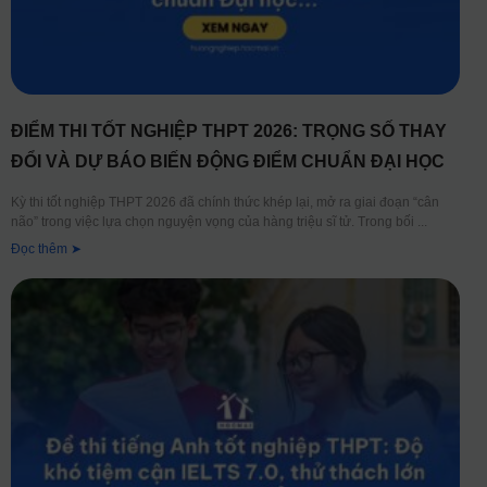
ĐIỂM THI TỐT NGHIỆP THPT 2026: TRỌNG SỐ THAY
ĐỔI VÀ DỰ BÁO BIẾN ĐỘNG ĐIỂM CHUẨN ĐẠI HỌC
Kỳ thi tốt nghiệp THPT 2026 đã chính thức khép lại, mở ra giai đoạn “cân
não” trong việc lựa chọn nguyện vọng của hàng triệu sĩ tử. Trong bối
Đọc thêm ➤