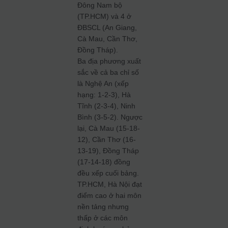
Đông Nam bộ
(TP.HCM) và 4 ở
ĐBSCL (An Giang,
Cà Mau, Cần Thơ,
Đồng Tháp).
Ba địa phương xuất
sắc về cả ba chỉ số
là Nghệ An (xếp
hạng: 1-2-3), Hà
Tĩnh (2-3-4), Ninh
Bình (3-5-2). Ngược
lại, Cà Mau (15-18-
12), Cần Thơ (16-
13-19), Đồng Tháp
(17-14-18) đồng
đều xếp cuối bảng.
TP.HCM, Hà Nội đạt
điểm cao ở hai môn
nền tảng nhưng
thấp ở các môn