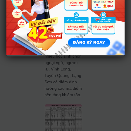
ĐBSCL có Vĩnh
Long. Một số địa
phương như Tây
Ninh, Khánh Hòa,
Quảng Ngãi có
điểm nền tảng cao
nhưng điểm định
hướng thấp do
nhiều học sinh chọn
ngoại ngữ; ngược
lại, Vĩnh Long,
Tuyên Quang, Lạng
Sơn có điểm định
hướng cao mà điểm
nền tảng khiêm tốn.