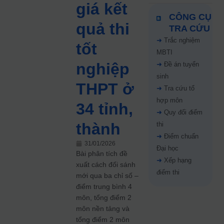
giá kết
CÔNG CỤ
quả thi
TRA CỨU
➜
Trắc nghiệm
tốt
MBTI
nghiệp
➜
Đề án tuyển
sinh
THPT ở
➜
Tra cứu tổ
hợp môn
34 tỉnh,
➜
Quy đổi điểm
thành
thi
➜
Điểm chuẩn
31/01/2026
Đại học
Bài phân tích đề
➜
Xếp hạng
xuất cách đối sánh
điểm thi
mới qua ba chỉ số –
điểm trung bình 4
môn, tổng điểm 2
môn nền tảng và
tổng điểm 2 môn