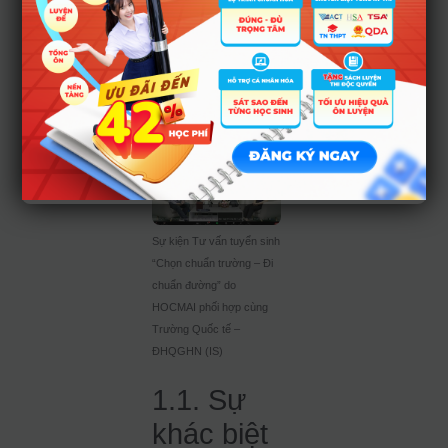
học chính quy do
ĐHQGHN cấp bằng
và 360 chỉ tiêu đại
học chính quy do
trường đối tác nước
ngoài cấp bằng.
Sự kiện Tư vấn tuyển sinh
“Chọn chuẩn trường – Đi
chuẩn đường” do
HOCMAI phối hợp cùng
Trường Quốc tế –
ĐHQGHN (IS)
1.1. Sự
khác biệt