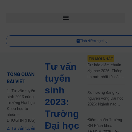
Tính điểm học bạ
TIN MỚI NHẤT
Tư vấn
Dự báo điểm chuẩn
đại học 2026: Thông
TỔNG QUAN
tuyển
tin mới nhất từ các
BÀI VIẾT
trường đại học công
sinh
lập
1. Tư vấn tuyển
Xu hướng đăng ký
sinh 2023 cùng
nguyện vọng Đại học
2023:
Trường Đại học
2026: Ngành nào
Khoa học tự
đang dẫn đầu cuộc
Trường
nhiên –
đua?
Điểm chuẩn Trường
ĐHQGHN (HUS)
Đại học
ĐH Bách khoa
2. Tư vấn tuyển
TP.HCM 2026: Dự