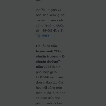
>> Phụ huynh và
học sinh xem lại số
Tư vấn tuyển sinh
cùng Trường Quốc
tế – ĐHQGHN (IS)
TẠI ĐÂY
Chuỗi tư vấn
tuyển sinh “Chọn
chuẩn trường – Đi
chuẩn đường”
năm 2023
là sự
phối hợp giữa
HOCMAI và nhiều
đơn vị đào tạo đại
học nổi tiếng trên
toàn quốc, hứa hẹn
sẽ đem đến cho
phụ huynh và học