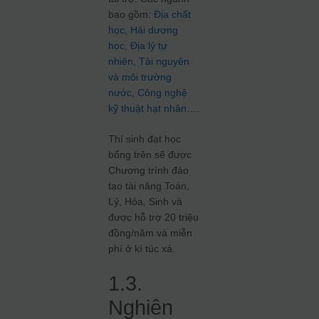
bao gồm:
Địa chất
học
,
Hải dương
học
,
Địa lý tự
nhiên
,
Tài nguyên
và môi trường
nước
,
Công nghệ
kỹ thuật hạt nhân….
Thí sinh đạt học
bổng trên sẽ được
Chương trình đào
tạo tài năng Toán,
Lý, Hóa, Sinh và
được hỗ trợ 20 triệu
đồng/năm và miễn
phí ở kí túc xá.
1.3.
Nghiên