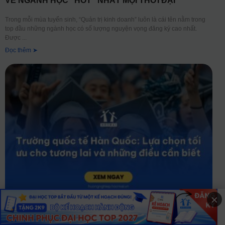
VỀ NGÀNH HỌC “HOT” NHẤT MỌI THỜI ĐẠI
Trong mỗi mùa tuyển sinh, “Quản trị kinh doanh” luôn là cái tên nằm trong
top đầu những ngành học có số lượng nguyện vọng đăng ký cao nhất.
Được
Đọc thêm ➤
×