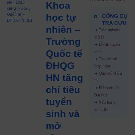
sinh 2023
Khoa
kiến công bố 9.8,
cùng Trường
nguyện vọng tăng vọt
Quốc tế –
học tự
CÔNG CỤ
67%
ĐHQGHN (IS)
TRA CỨU
nhiên –
➜
Trắc nghiệm
MBTI
Trường
➜
Đề án tuyển
Quốc tế
sinh
➜
Tra cứu tổ
ĐHQG
hợp môn
➜
Quy đổi điểm
HN tăng
thi
chỉ tiêu
➜
Điểm chuẩn
Đại học
tuyển
➜
Xếp hạng
điểm thi
sinh và
mở