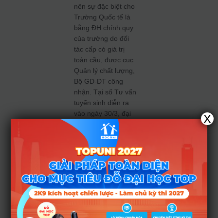
nên sự đặc biệt cho
Trường Quốc tế là
bằng ĐH chính quy
của trường do đối
tác cấp có giá trị
toàn cầu, được cục
Quản lý chất lượng,
Bộ GD-ĐT công
nhận. Tại số Tư vấn
tuyển sinh diễn ra
vào ngày 30/3, đại
X
diện trường Quốc tế
– ĐHQGHN đã có
những chia sẻ:
Năm 2023, trường
Quốc tế dự kiến sẽ
có tổng 1760 chỉ
tiêu và trong đó
1400 chỉ tiêu đại