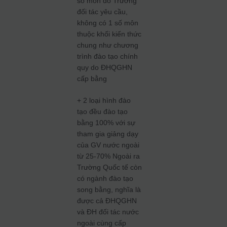
số môn do Trường
đối tác yêu cầu,
không có 1 số môn
thuộc khối kiến thức
chung như chương
trình đào tạo chính
quy do ĐHQGHN
cấp bằng
+ 2 loại hình đào
tạo đều đào tạo
bằng 100% với sự
tham gia giảng dạy
của GV nước ngoài
từ 25-70% Ngoài ra
Trường Quốc tế còn
có ngành đào tạo
song bằng, nghĩa là
được cả ĐHQGHN
và ĐH đối tác nước
ngoài cùng cấp