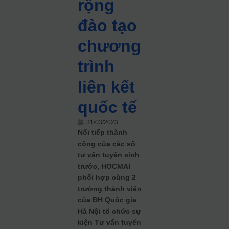
rộng
đào tạo
chương
trình
liên kết
quốc tế
31/03/2023
Nối tiếp thành
công của các số
tư vấn tuyển sinh
trước, HOCMAI
phối hợp cùng 2
trường thành viên
của ĐH Quốc gia
Hà Nội tổ chức sự
kiện Tư vấn tuyển