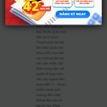
ưu tiên chứ không
nên coi là yêu cầu
tiên quyết.
Đồng với quan điểm
trên, Phó Giáo sư
Bùi Thị An (Chủ tịch
Hội nữ trí thức
Thành phố Hà Nội,
Đại biểu Quốc hội
khóa XIII) cho biết
các trường đại học
nên cân nhắc cẩn
thận trong việc xét
tuyển tổ hợp môn
vào các ngành liên
quan đến Y – Dược
nhằm tránh ảnh
hưởng đến chất
lượng đào tạo và
nguồn lao động