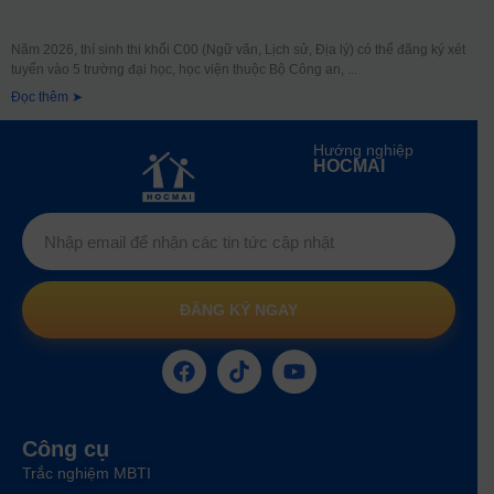
Năm 2026, thí sinh thi khối C00 (Ngữ văn, Lịch sử, Địa lý) có thể đăng ký xét
tuyển vào 5 trường đại học, học viện thuộc Bộ Công an,
Đọc thêm ➤
Hướng nghiệp
HOCMAI
ĐĂNG KÝ NGAY
Công cụ
Trắc nghiệm MBTI