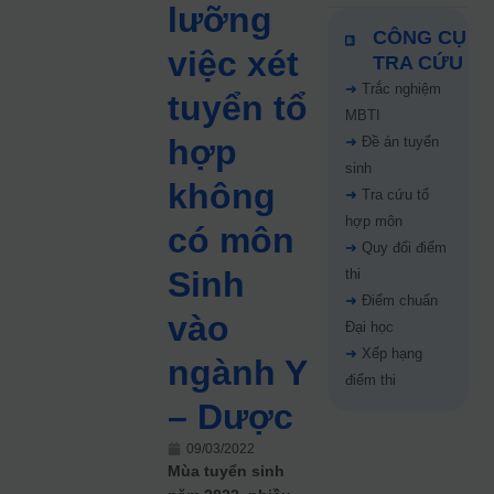
lưỡng
CÔNG CỤ
việc xét
TRA CỨU
➜
Trắc nghiệm
tuyển tổ
MBTI
hợp
➜
Đề án tuyển
sinh
không
➜
Tra cứu tổ
hợp môn
có môn
➜
Quy đổi điểm
Sinh
thi
➜
Điểm chuẩn
vào
Đại học
➜
Xếp hạng
ngành Y
điểm thi
– Dược
09/03/2022
Mùa tuyển sinh