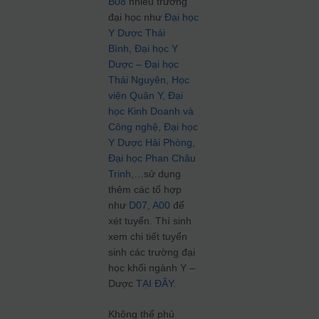
B08
nhiều trường
đại học như
Đại học
Y Dược Thái
Bình
,
Đại học Y
Dược – Đại học
Thái Nguyên
,
Học
viện Quân Y
,
Đại
học Kinh Doanh và
Công nghệ
,
Đại học
Y Dược Hải Phòng
,
Đại học Phan Châu
Trinh
,…sử dụng
thêm các tổ hợp
như
D07
,
A00
để
xét tuyển. Thí sinh
xem chi tiết tuyển
sinh các trường đại
học khối ngành Y –
Dược
TẠI ĐÂY
.
Không thể phủ