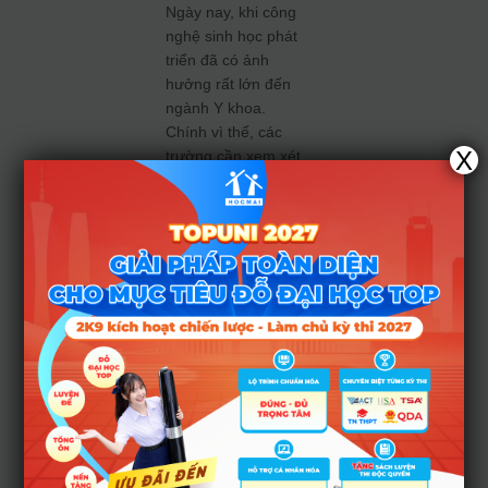
Ngày nay, khi công
nghệ sinh học phát
triển đã có ảnh
hưởng rất lớn đến
ngành Y khoa.
Chính vì thế, các
X
trường cần xem xét
kỹ lưỡng việc thay
đổi và bổ sung khi
xét tuyển các tổ
hợp.
Ông Dũng cho
rằng, môn Sinh học
là môn gần nhất với
ngành Y khoa và
đóng vai trò quan
trọng nhất. Với môn
tiếng Anh thì chỉ
dùng để cộng điểm