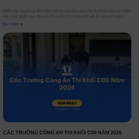
Điểm sàn (ngưỡng đảm bảo chất lượng đầu vào) các trường Công an nhân
dân năm 2026 dao động từ 15,0 đến 21,0 điểm đối với tổ hợp xét tuyển
Đọc thêm ➤
CÁC TRƯỜNG CÔNG AN THI KHỐI C00 NĂM 2026