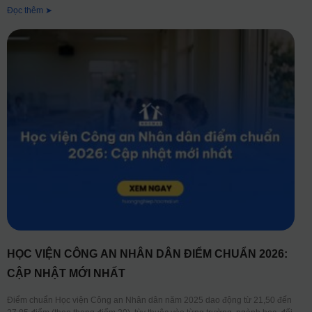
Đọc thêm ➤
HỌC VIỆN CÔNG AN NHÂN DÂN ĐIỂM CHUẨN 2026:
CẬP NHẬT MỚI NHẤT
Điểm chuẩn Học viện Công an Nhân dân năm 2025 dao động từ 21,50 đến