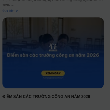
27,85 điểm (theo thang điểm 30), tùy thuộc vào từng trường, ngành học, đối
tượng
Đọc thêm ➤
ĐIỂM SÀN CÁC TRƯỜNG CÔNG AN NĂM 2026