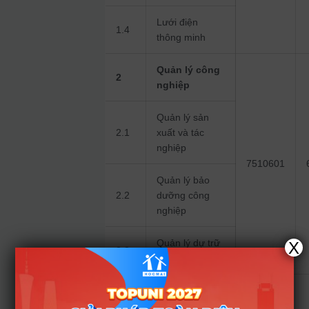
Lưới điện
1.4
thông minh
Quản lý công
2
nghiệp
Quản lý sản
2.1
xuất và tác
nghiệp
7510601
Quản lý bảo
2.2
dưỡng công
nghiệp
Quản lý dự trữ
X
2.3
và kho hàng
Công nghệ kỹ
3
thuật điện tử