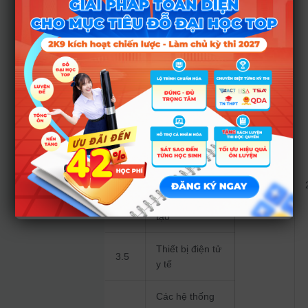
– viễn thông
Điện tử và kỹ
3.1
thuật máy tính
Điện tử viễn
3.2
thông
Kỹ thuật điện
3.3
tử
7510302
Điện tử Robot
3.4
và Trí tuệ nhân
tạo
Thiết bị điện tử
3.5
y tế
Các hệ thống