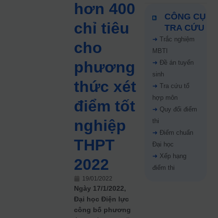
hơn 400
CÔNG CỤ
chỉ tiêu
TRA CỨU
➜
Trắc nghiệm
cho
MBTI
phương
➜
Đề án tuyển
sinh
thức xét
➜
Tra cứu tổ
hợp môn
điểm tốt
➜
Quy đổi điểm
nghiệp
thi
➜
Điểm chuẩn
THPT
Đại học
➜
Xếp hạng
2022
điểm thi
19/01/2022
Ngày 17/1/2022,
Đại học Điện lực
công bố phương