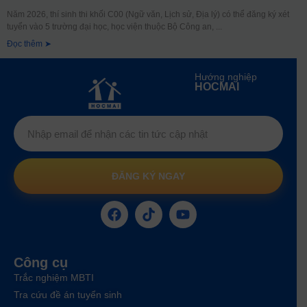
Năm 2026, thí sinh thi khối C00 (Ngữ văn, Lịch sử, Địa lý) có thể đăng ký xét
tuyển vào 5 trường đại học, học viện thuộc Bộ Công an,
Đọc thêm ➤
Hướng nghiệp
HOCMAI
ĐĂNG KÝ NGAY
Công cụ
Trắc nghiệm MBTI
Tra cứu đề án tuyển sinh