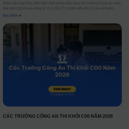
Điểm sàn (ngưỡng đảm bảo chất lượng đầu vào) các trường Công an nhân
dân năm 2026 dao động từ 15,0 đến 21,0 điểm đối với tổ hợp xét tuyển
Đọc thêm ➤
CÁC TRƯỜNG CÔNG AN THI KHỐI C00 NĂM 2026