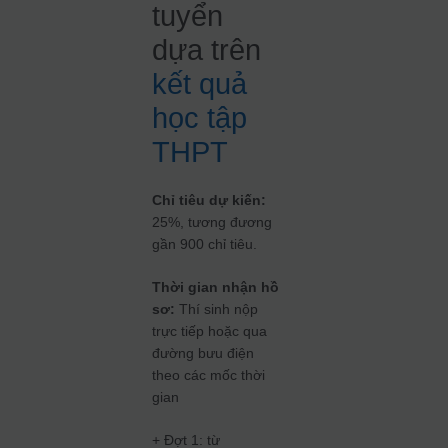
tuyển
dựa trên
kết quả
học tập
THPT
Chỉ tiêu dự kiến:
25%, tương đương
gần 900 chỉ tiêu.
Thời gian nhận hồ
sơ:
Thí sinh nộp
trực tiếp hoặc qua
đường bưu điện
theo các mốc thời
gian
+ Đợt 1: từ