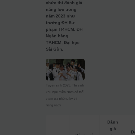
chức thi đánh giá
năng lực trong
năm 2023 như
trường ĐH Sư
phạm TP.HCM, ĐH
Ngân hàng
TP.HCM, Đại học
Sài Gòn.
Tuyển sinh 2023: Thí sinh
khu vực miền Nam có thể
tham gia những kỳ thi
riêng nào?
Đánh
giá
Đ