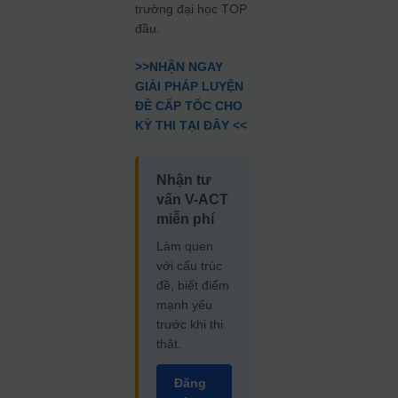
trường đại học TOP
đầu.
>
>NHẬN NGAY
GIẢI PHÁP LUYỆN
ĐỀ CẤP TỐC CHO
KỲ THI TẠI ĐÂY <<
Nhận tư
vấn V-ACT
miễn phí
Làm quen
với cấu trúc
đề, biết điểm
mạnh yếu
trước khi thi
thật.
Đăng