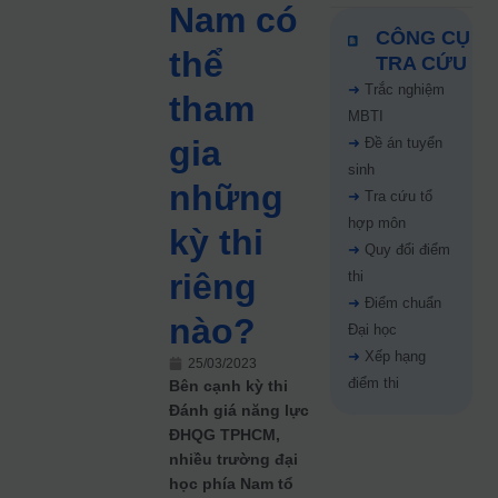
Nam có
CÔNG CỤ
thể
TRA CỨU
➜
Trắc nghiệm
tham
MBTI
gia
➜
Đề án tuyển
sinh
những
➜
Tra cứu tổ
hợp môn
kỳ thi
➜
Quy đổi điểm
riêng
thi
➜
Điểm chuẩn
nào?
Đại học
➜
Xếp hạng
25/03/2023
điểm thi
Bên cạnh kỳ thi
Đánh giá năng lực
ĐHQG TPHCM,
nhiều trường đại
học phía Nam tổ