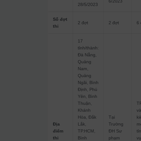
6/2023
28/5/2023
Số đợt
2 đợt
2 đợt
6 
thi
17
tỉnh/thành:
Đà Nẵng,
Quảng
Nam,
Quảng
Ngãi, Bình
Định, Phú
Yên, Bình
Thuận,
T
Khánh
v
Hòa, Đắk
Tại
ki
Địa
Lắk,
Trường
m
điểm
TP.HCM,
ĐH Sư
tỉ
thi
Bình
phạm
v