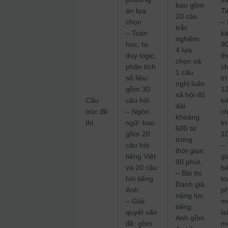
bao gồm
án lựa
T
20 câu
chọn.
–
trắc
– Toán
ki
nghiệm
học, tư
9
4 lựa
duy logic,
t
chọn và
phân tích
c
1 câu
số liệu:
tr
nghị luận
gồm 30
1
xã hội độ
Cấu
câu hỏi
ki
dài
trúc đề
– Ngôn
c
khoảng
thi
ngữ: bao
tr
600 từ
gồm 20
10
trong
câu hỏi
– 
thời gian
tiếng Việt
gi
90 phút,
và 20 câu
b
– Bài thi
hỏi tiếng
t
Đánh giá
Anh
ph
năng lực
– Giải
m
tiếng
quyết vấn
lạ
Anh gồm
đề: gồm
mô