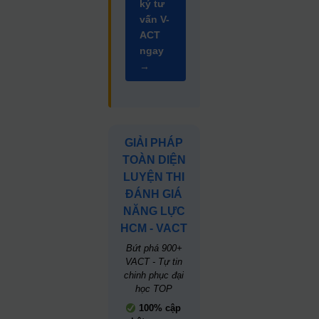
ký tư
vấn V-
ACT
ngay
→
GIẢI PHÁP
TOÀN DIỆN
LUYỆN THI
ĐÁNH GIÁ
NĂNG LỰC
HCM - VACT
Bứt phá 900+
VACT - Tự tin
chinh phục đại
học TOP
100% cập