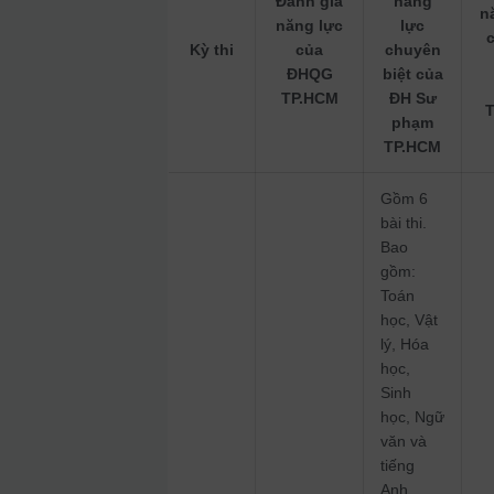
Đánh giá
năng
n
năng lực
lực
Kỳ thi
của
chuyên
ĐHQG
biệt của
TP.HCM
ĐH Sư
phạm
TP.HCM
Gồm 6
bài thi.
Bao
gồm:
Toán
học, Vật
lý, Hóa
học,
Sinh
học, Ngữ
văn và
tiếng
Anh.