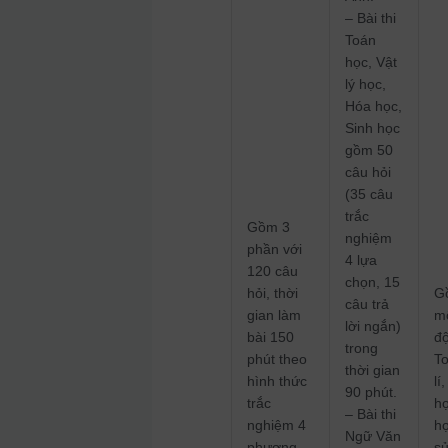
– Bài thi
Toán
học, Vật
lý học,
Hóa học,
Sinh học
gồm 50
câu hỏi
(35 câu
trắc
Gồm 3
nghiệm
phần với
4 lựa
120 câu
chọn, 15
hỏi, thời
G
câu trả
gian làm
mô
lời ngắn)
bài 150
độ
trong
phút theo
To
thời gian
hình thức
lí
90 phút.
trắc
họ
– Bài thi
nghiệm 4
họ
Ngữ Văn
phương
sử