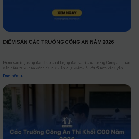
ĐIỂM SÀN CÁC TRƯỜNG CÔNG AN NĂM 2026
Điểm sàn (ngưỡng đảm bảo chất lượng đầu vào) các trường Công an nhân
dân năm 2026 dao động từ 15,0 đến 21,0 điểm đối với tổ hợp xét tuyển
Đọc thêm ➤