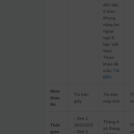
đến bậc
5 theo
Khung
năng lực
ngoại
ngữ 6
bậc Việt
Nam.
Tham
khảo đề
mẫu
TẠI
ĐÂY
Hình
Thi trên
Thi trên
Th
thức
giấy
máy tính
m
thi
– Đợt 1:
Tháng 4
Thời
26/3/2023
T
và tháng
gian
– Đợt 2:
v