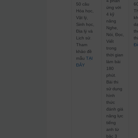
4 phần
50 câu
60
ứng với
Hóa học,
T
4 kỹ
Vật lý,
k
năng
Sinh học,
d
Nghe,
Địa lý và
t
Nói, Đọc,
Lịch sử.
th
Viết
Tham
Đ
trong
khảo đề
thời gian
mẫu
TẠI
làm bài
ĐÂY
180
phút.
Bài thi
sử dụng
hình
thức
đánh giá
năng lực
tiếng
anh từ
bậc 3