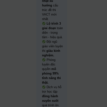
nhật xu
hướng
cấu
trúc đề thi
VACT mới
nhất.
Lộ trình 3
giai đoạn
toàn
diện - trọng
tâm - hiệu quả.
Đội ngũ
giáo viên luyện
thi
giàu kinh
nghiệm.
Phòng
luyện độc
quyền
mô
phỏng 99%
tính năng thi
thật.
Dịch vụ hỗ
trợ học tập
đồng hành
xuyên suốt
quá trình ôn