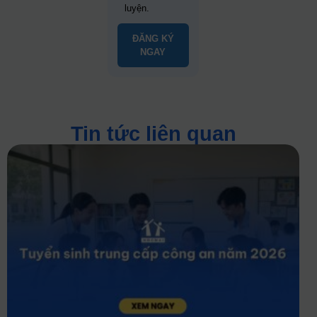
luyện.
ĐĂNG KÝ
NGAY
Tin tức liên quan