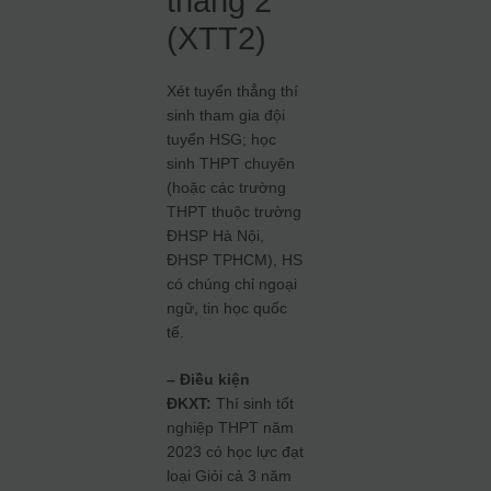
thẳng 2
(XTT2)
Xét tuyển thẳng thí
sinh tham gia đội
tuyển HSG; học
sinh THPT chuyên
(hoặc các trường
THPT thuộc trường
ĐHSP Hà Nội,
ĐHSP TPHCM), HS
có chúng chỉ ngoại
ngữ, tin học quốc
tế.
– Điều kiện
ĐKXT:
Thí sinh tốt
nghiệp THPT năm
2023 có học lực đạt
loại Giỏi cả 3 năm