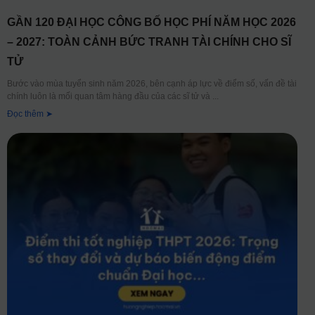
GẦN 120 ĐẠI HỌC CÔNG BỐ HỌC PHÍ NĂM HỌC 2026
– 2027: TOÀN CẢNH BỨC TRANH TÀI CHÍNH CHO SĨ
TỬ
Bước vào mùa tuyển sinh năm 2026, bên cạnh áp lực về điểm số, vấn đề tài
chính luôn là mối quan tâm hàng đầu của các sĩ tử và
Đọc thêm ➤