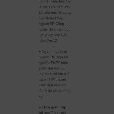
có điều kiện học lực
là loại Giỏi năm lớp
12 nếu học hệ song
ngữ tiếng Pháp;
ngành SP Công
nghệ, điều kiện học
lực là đạt loại Giỏi
năm lớp 12.
+ Ngành ngoài sư
phạm: Thí sinh tốt
nghiệp THPT năm
2024 đạt học lực
loại Khá trở lên ở 3
năm THPT, hạnh
kiểm loại Khá trở
lên ở tất cả các học
kỳ.
– Thời gian nộp
ừ ngày
hồ sơ:
T