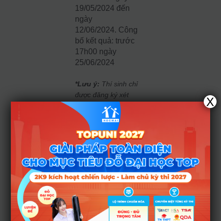
19/05/2024 đến
ngày
12/06/2024.
Công
bố kết quả: trước
17h00 ngày
25/06/2024
*Lưu ý:
Thí sinh chỉ
được đăng ký xét
X
tuyển vào một
ngành theo diện
XTT2, XTT3. Nếu
đáp ứng điều kiện
và đã đăng kí xét
tuyển diện XTT2 thì
thí sinh không đăng
ký xét tuyển diện
XTT3.
4. PT4: