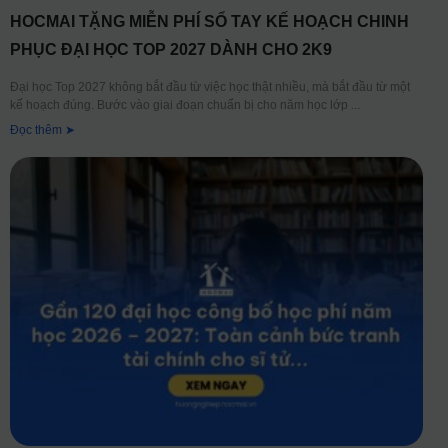
HOCMAI TẶNG MIỄN PHÍ SỔ TAY KẾ HOẠCH CHINH
PHỤC ĐẠI HỌC TOP 2027 DÀNH CHO 2K9
Đại học Top 2027 không bắt đầu từ việc học thật nhiều, mà bắt đầu từ một
kế hoạch đúng. Bước vào giai đoạn chuẩn bị cho năm học lớp
Đọc thêm ➤