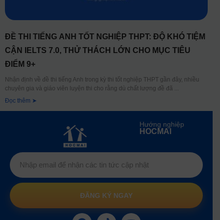
ĐỀ THI TIẾNG ANH TỐT NGHIỆP THPT: ĐỘ KHÓ TIỆM
CẬN IELTS 7.0, THỬ THÁCH LỚN CHO MỤC TIÊU
ĐIỂM 9+
Nhận định về đề thi tiếng Anh trong kỳ thi tốt nghiệp THPT gần đây, nhiều
chuyên gia và giáo viên luyện thi cho rằng dù chất lượng đề đã
Đọc thêm ➤
Hướng nghiệp
HOCMAI
ĐĂNG KÝ NGAY