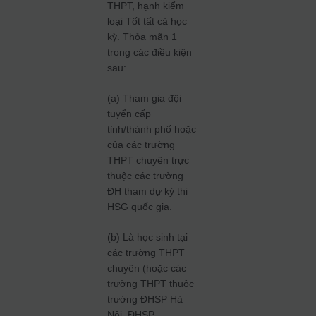
THPT, hạnh kiểm
loại Tốt tất cả học
kỳ. Thỏa mãn 1
trong các điều kiện
sau:
(a) Tham gia đội
tuyển cấp
tỉnh/thành phố hoặc
của các trường
THPT chuyên trực
thuộc các trường
ĐH tham dự kỳ thi
HSG quốc gia.
(b) Là học sinh tại
các trường THPT
chuyên (hoặc các
trường THPT thuộc
trường ĐHSP Hà
Nội, ĐHSP