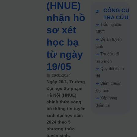
(HNUE)
CÔNG CỤ
nhận hồ
TRA CỨU
➜
Trắc nghiệm
sơ xét
MBTI
học bạ
➜
Đề án tuyển
sinh
từ ngày
➜
Tra cứu tổ
hợp môn
19/05
➜
Quy đổi điểm
29/01/2024
thi
Ngày 26/1, Trường
➜
Điểm chuẩn
Đại học Sư phạm
Đại học
Hà Nội (HNUE)
➜
Xếp hạng
chính thức công
điểm thi
bố thông tin tuyển
sinh đại học năm
2024 theo 5
phương thức
tuyển sinh.