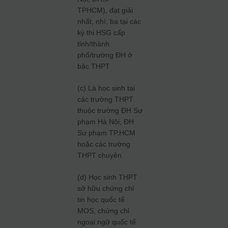
TPHCM), đạt giải
nhất, nhì, ba tại các
kỳ thi HSG cấp
tỉnh/thành
phố/trường ĐH ở
bậc THPT
(c) Là học sinh tại
các trường THPT
thuộc trường ĐH Sư
phạm Hà Nội, ĐH
Sư phạm TP.HCM
hoặc các trường
THPT chuyên.
(d) Học sinh THPT
sở hữu chứng chỉ
tin học quốc tế
MOS, chứng chỉ
ngoại ngữ quốc tế