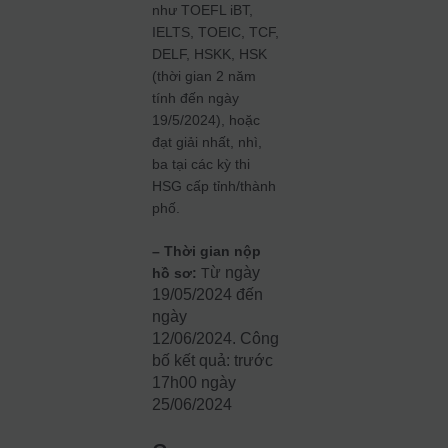
như TOEFL iBT,
IELTS, TOEIC, TCF,
DELF, HSKK, HSK
(thời gian 2 năm
tính đến ngày
19/5/2024), hoặc
đạt giải nhất, nhì,
ba tại các kỳ thi
HSG cấp tỉnh/thành
phố.
– Thời gian nộp
ừ ngày
hồ sơ:
T
19/05/2024 đến
ngày
12/06/2024.
Công
bố kết quả: trước
17h00 ngày
25/06/2024