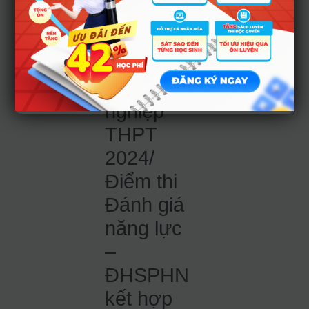
Xét học
bạ THPT/
Điểm thi
Tốt
nghiệp
THPT
2024/
Điểm thi
Đánh giá
năng lực
–
ĐHSPHN
kết hợp