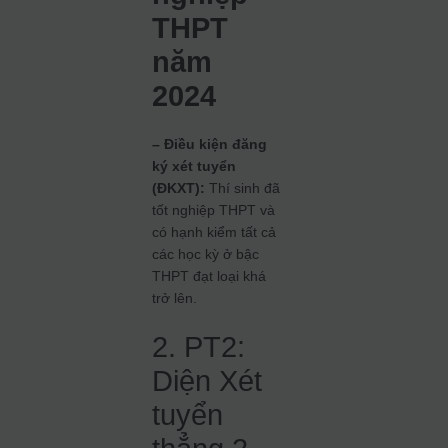
THPT
năm
2024
– Điều kiện đăng
ký xét tuyển
(ĐKXT):
Thí sinh đã
tốt nghiệp THPT và
có hạnh kiểm tất cả
các học kỳ ở bậc
THPT đạt loại khá
trở lên.
2. PT2:
Diện Xét
tuyển