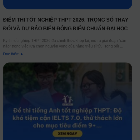
ĐIỂM THI TỐT NGHIỆP THPT 2026: TRỌNG SỐ THAY
ĐỔI VÀ DỰ BÁO BIẾN ĐỘNG ĐIỂM CHUẨN ĐẠI HỌC
Kỳ thi tốt nghiệp THPT 2026 đã chính thức khép lại, mở ra giai đoạn “cân
não” trong việc lựa chọn nguyện vọng của hàng triệu sĩ tử. Trong bối
Đọc thêm ➤