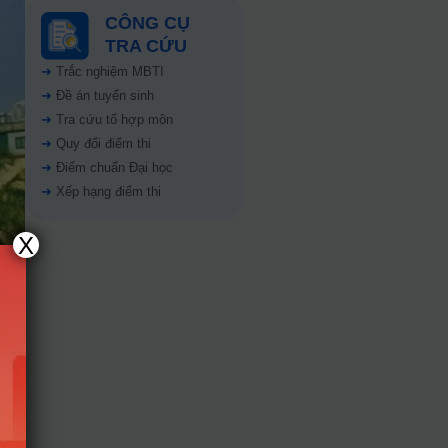
CÔNG CỤ
TRA CỨU
➜
Trắc nghiệm MBTI
➜
Đề án tuyển sinh
➜
Tra cứu tổ hợp môn
➜
Quy đổi điểm thi
➜
Điểm chuẩn Đại học
➜
Xếp hạng điểm thi
X
NHH)
sơ
sơ