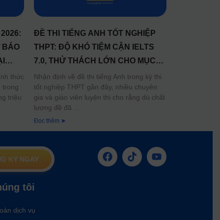
2026:
ĐỀ THI TIẾNG ANH TỐT NGHIỆP
Ự BÁO
THPT: ĐỘ KHÓ TIỆM CẬN IELTS
I
7.0, THỬ THÁCH LỚN CHO MỤC
TIÊU ĐIỂM 9+
ính thức
Nhận định về đề thi tiếng Anh trong kỳ thi
 trong
tốt nghiệp THPT gần đây, nhiều chuyên
g triệu
gia và giáo viên luyện thi cho rằng dù chất
lượng đề đã
Đọc thêm ➤
G KÝ NGAY
húng tôi
oản dịch vụ