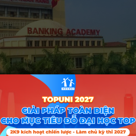
n Ngân hàng thông báo về mức điểm sàn nhận hồ sơ xét tuyển đối với
rên kết quả thi tốt nghiệp THPT 2024 tại Trụ sở Học viện (mã trường 
ào tạo tính điểm xét tuyển trên thang điểm 30: mức điểm sàn nhận hồ 
m ưu tiên theo quy chế tuyển sinh hiện hành).
ào tạo tính điểm xét tuyển trên thang điểm 40: mức điểm sàn nhận hồ 