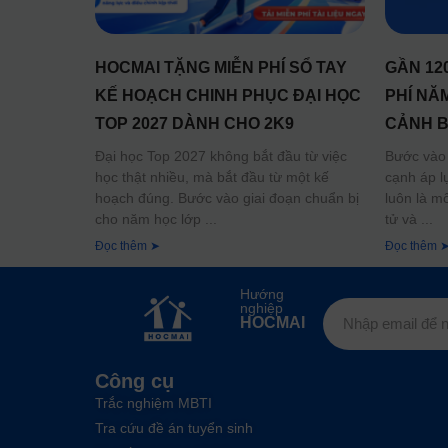
HOCMAI TẶNG MIỄN PHÍ SỔ TAY
GẦN 12
KẾ HOẠCH CHINH PHỤC ĐẠI HỌC
PHÍ NĂM
TOP 2027 DÀNH CHO 2K9
CẢNH B
CHO SĨ
Đại học Top 2027 không bắt đầu từ việc
Bước vào
học thật nhiều, mà bắt đầu từ một kế
cạnh áp l
hoạch đúng. Bước vào giai đoạn chuẩn bị
luôn là m
cho năm học lớp
tử và
Đọc thêm ➤
Đọc thêm 
Hướng
nghiệp
HOCMAI
Công cụ
Trắc nghiệm MBTI
Tra cứu đề án tuyển sinh