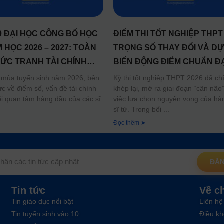
0 ĐẠI HỌC CÔNG BỐ HỌC
ĐIỂM THI TỐT NGHIỆP THPT 
 HỌC 2026 – 2027: TOÀN
TRỌNG SỐ THAY ĐỔI VÀ D
ỨC TRANH TÀI CHÍNH
BIẾN ĐỘNG ĐIỂM CHUẨN ĐẠ
 TỬ
HỌC
 mùa tuyển sinh năm 2026, bên
Kỳ thi tốt nghiệp THPT 2026 đã ch
ực về điểm số, vấn đề tài chính
khép lại, mở ra giai đoạn “cân não”
ối quan tâm hàng đầu của các sĩ
việc lựa chọn nguyện vọng của hàn
sĩ tử. Trong bối
➤
Đọc thêm ➤
ĐĂN
Tin tức
Về c
Tin giáo dục nổi bật
Liên hệ
Tin tuyển sinh vào 10
Điều kh