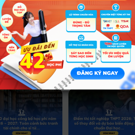
m ưu tiên theo quy chế tuyển sinh hiện hành).
g xét tuyển 3.514 chỉ tiêu cho 30 chương trình đào tạo. Đối với phươ
024, Học viện Ngân hàng dành tối thiểu 50% chỉ tiêu cho tất cả các
.
g thức xét kết quả thi tốt nghiệp THPT của Học viện Ngân hàng dao
ành Luật Kinh tế có điểm trúng tuyển cao nhất vào Học viện với 26,5
ểm chuẩn Học viện Ngân hàng năm 2023
TẠI ĐÂY
Tin tức liên quan