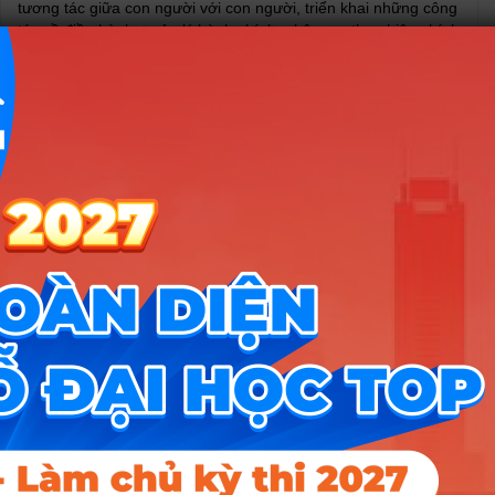
tương tác giữa con người với con người, triển khai những công
tác về điều hành, quản lý hành chính, nhân sự, thực hiện chính
sách lao động, các kiến thức có liên quan đến quy trình đánh
giá nhân sự, quản trị nhân sự, tuyển dụng và đào tạo nhân sự,
các nguyên lý quản trị kinh tế.
Sinh viên được cung cấp kiến thức cơ bản về kinh tế-xã hội,
quản trị-quản lý và quản trị nhân lực; kỹ năng chuyên sâu về
quản trị nhân lực doanh nghiệp như hoạch định chiến lược,
chính sách, kế hoạch nhân lực; kỹ năng tổ chức và định mức
lao động; tuyển dụng, đào tạo và phát triển, đánh giá và trả
công nhân lực trong doanh nghiệp và các tổ chức; kỹ năng
thiết lập, duy trì và phát triển quan hệ lao động doanh nghiệp,
…
Đội ngũ giảng viên chuyên ngành Quản trị nhân lực (Quản trị
nhân lực doanh nghiệp) tại đại học Thương mại đều là những
người có trình độ cao, giàu kinh nghiệm thực tiễn và kinh
nghiệm tư vấn quản trị nhân sự trong các tổ chức doanh
nghiệp.
Chương trình đào tạo nhân lực tiên tiến, cập nhập xu hướng