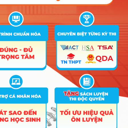
thời đại và mang tính thực tế cao.
Sinh viên có nhiều cơ hội tổ chức thường niên những chương
trình thực tế như Cuộc thi “Nhà Quản trị nhân lực Tâm và Tài”,
Chương trình: “Chào Tân sinh viên”, các chương trình thiện
nguyện,…nhằm tạo ra sân chơi bổ ích, sáng tạo, góp phần
định hướng cho sinh viên những kỹ năng và phẩm chất nghề
nghiệp, khuyến khích phong trào học tập cho sinh viên.
Tính đến nay, Khoa Quản trị nhân lực đã kí kết thỏa thuận hợp
tác với hơn 20 doanh nghiệp trên cả nước, cụ thể như: Công ty
Cổ phần Vận tải 1 Traco, Công ty Tài chính TNHH MB Shinsei,
Công ty cổ phần MISA, Công ty cổ phần Viễn thông FPT – FPT
Telecom, Công ty TNHH Gianni, Ngân hàng Maritime Bank,
Ngân hàng Vietcombank, Công ty TNHH Thương mại và Môi
trường Hồng Anh; Công ty cổ phần đầu tư giáo dục và phát
triển công nghệ quốc tế Langmaster, Tổng công ty Truyền hình
cáp Việt Nam – VTVCab,… nhằm góp phần thực hiện mục tiêu
nâng cao chất lượng đào tạo đáp ứng nhu cầu xã hội. Sinh
viên sau khi ra trường sẽ có lợi thế về nghề nghiệp trong các
doanh nghiệp đối tác.