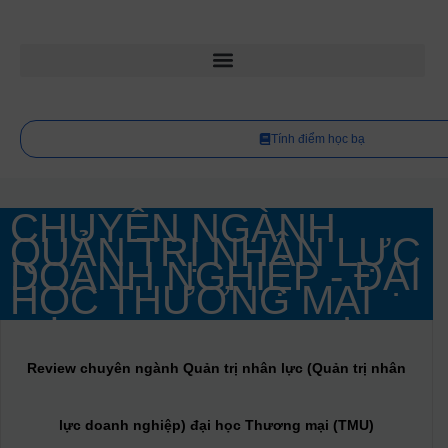
Tính điểm học bạ
CHUYÊN NGÀNH
QUẢN TRỊ NHÂN LỰC
DOANH NGHIỆP - ĐẠI
HỌC THƯƠNG MẠI
Review chuyên ngành Quản trị nhân lực (Quản trị nhân
lực doanh nghiệp) đại học Thương mại (TMU)