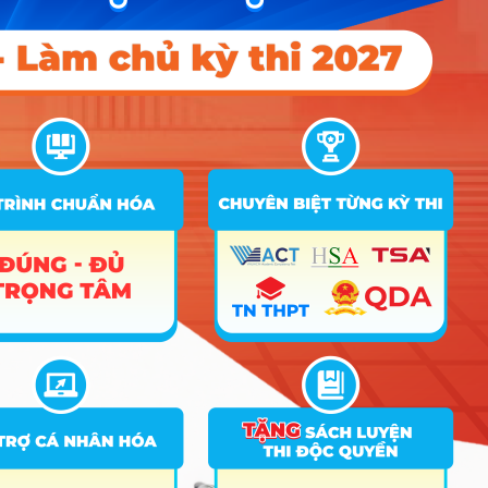
các sự cố ngoài ý muốn ngay khi đang biểu
diễn dưới ánh đèn sân khấu.
Cơ hội việc làm & Mức
lương tham khảo
Thị trường lao động hiện nay đang rất “khát” những
nghệ sĩ có tay nghề thực chất và tư duy hiện đại, dù
nhu cầu tuyển dụng vào các biên chế nhà nước có
phần bão hòa. Sinh viên ra trường thường đảm nhận
các vị trí:
Nghệ sĩ biểu diễn tự do hoặc trong dàn
nhạc:
Biểu diễn tại các sự kiện, phòng trà
cao cấp, thu âm cho các dự án giải trí hoặc
tham gia dàn nhạc giao hưởng – Mức lương
khởi điểm tham khảo: 10 – 18 triệu/tháng (tùy