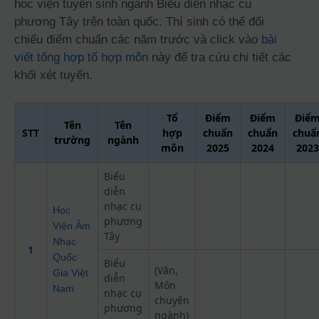
học viện tuyển sinh ngành Biểu diễn nhạc cụ
phương Tây trên toàn quốc. Thí sinh có thể đối
chiếu điểm chuẩn các năm trước và click vào
bài
viết tổng hợp tổ hợp môn
này để tra cứu chi tiết các
khối xét tuyển.
Tổ
Điểm
Điểm
Điể
Tên
Tên
STT
hợp
chuẩn
chuẩn
chuẩ
trường
ngành
môn
2025
2024
2023
Biểu
diễn
nhạc cụ
Học
phương
Viện Âm
Tây
Nhạc
1
Quốc
Biểu
(Văn,
Gia Việt
diễn
Môn
Nam
nhạc cụ
chuyên
phương
ngành)