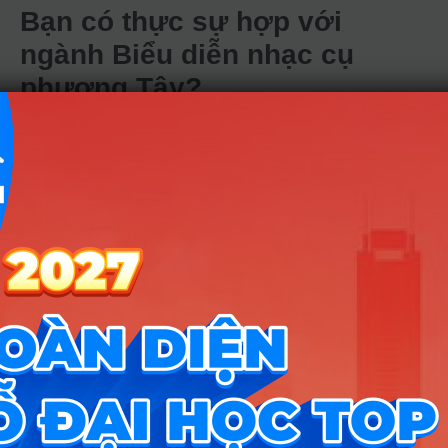
Bạn có thực sự hợp với
ngành Biểu diễn nhạc cụ
phương Tây?
Để sống khỏe và thăng tiến với nghề, bạn nên có
những tố chất sau:
Kỷ luật và sự kiên nhẫn:
Bạn phải sẵn sàng
ngồi một mình trong phòng tập 4-6 tiếng mỗi
ngày, đối mặt với sự cô đơn và những cơn
đau cơ tay, vai để hoàn thiện kỹ thuật.
Tâm hồn nhạy cảm:
Khả năng thấu cảm và
rung động trước cái đẹp là bắt buộc để bạn
có thể thổi hồn vào bản nhạc chứ không phải
là một “cỗ máy” phát ra âm thanh.
Bản lĩnh sân khấu:
Bạn cần một cái đầu lạnh
để giữ bình tĩnh trước đám đông, xử lý tốt