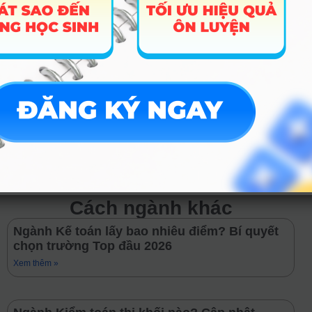
vào tần suất show diễn).
Giảng viên nhạc cụ:
Dạy tại các trung tâm
nghệ thuật, trường quốc tế hoặc dạy tư gia
(gia sư âm nhạc) – Mức lương khởi điểm
tham khảo: 15 – 25 triệu/tháng (thu nhập
thường tính theo giờ dạy, từ 250.000đ –
800.000đ/giờ).
TRƯỚC
TIẾP THEO
Ngành Chỉ huy âm nhạc thi khối nào? Cập nhật phương án tuyển sinh 2026
Ngành Nhạc Jazz lấy bao nhiêu điểm? Bí quyết chọn trường Top đầu 2026
Cách ngành khác
Ngành Kế toán lấy bao nhiêu điểm? Bí quyết
chọn trường Top đầu 2026
Xem thêm »