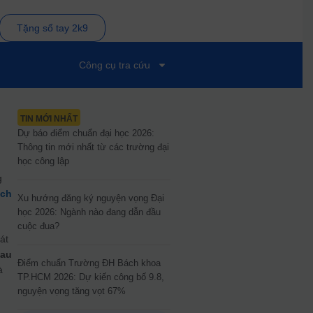
Tặng sổ tay 2k9
Công cụ tra cứu
TIN MỚI NHẤT
Dự báo điểm chuẩn đại học 2026:
Thông tin mới nhất từ các trường đại
học công lập
g
ách
Xu hướng đăng ký nguyện vọng Đại
học 2026: Ngành nào đang dẫn đầu
cuộc đua?
át
hau
Điểm chuẩn Trường ĐH Bách khoa
à
TP.HCM 2026: Dự kiến công bố 9.8,
nguyện vọng tăng vọt 67%