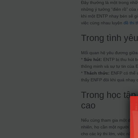
Đây thường là một trong nhữ
những ý tưởng “điên rồ” của
khi một ENTP nhạy bén sẽ gi
việc cùng nhau luyện
đề thi 
Trong tình yêu
Mối quan hệ yêu đương giữa
*
Sức hút:
ENTP bị thu hút b
thông minh và sự tự tin của 
*
Thách thức:
ENFP có thể c
thấy ENFP đôi khi quá nhạy 
Trong học tập 
cao
Nếu cùng tham gia một dự án
nhiên, họ cần một người thu
cho các kỳ thi lớn, việc nắm 