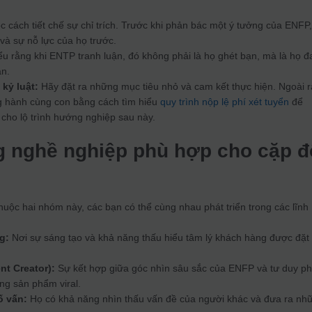
 cách tiết chế sự chỉ trích. Trước khi phản bác một ý tưởng của ENFP
và sự nỗ lực của họ trước.
u rằng khi ENTP tranh luận, đó không phải là họ ghét bạn, mà là họ 
ạn.
kỷ luật:
Hãy đặt ra những mục tiêu nhỏ và cam kết thực hiện. Ngoài r
g hành cùng con bằng cách tìm hiểu
quy trình nộp lệ phí xét tuyển
để
 cho lộ trình hướng nghiệp sau này.
g nghề nghiệp phù hợp cho cặp đ
uộc hai nhóm này, các bạn có thể cùng nhau phát triển trong các lĩnh
g:
Nơi sự sáng tạo và khả năng thấu hiểu tâm lý khách hàng được đặt 
nt Creator):
Sự kết hợp giữa góc nhìn sâu sắc của ENFP và tư duy p
ng sản phẩm viral.
 vấn:
Họ có khả năng nhìn thấu vấn đề của người khác và đưa ra nh