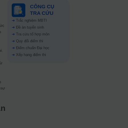
-
CÔNG CỤ
TRA CỨU
➜
Trắc nghiệm MBTI
hức
➜
Đề án tuyển sinh
n
➜
Tra cứu tổ hợp môn
➜
Quy đổi điểm thi
➜
Điểm chuẩn Đại học
i.
➜
Xếp hạng điểm thi
từ
ọ
 sự
án