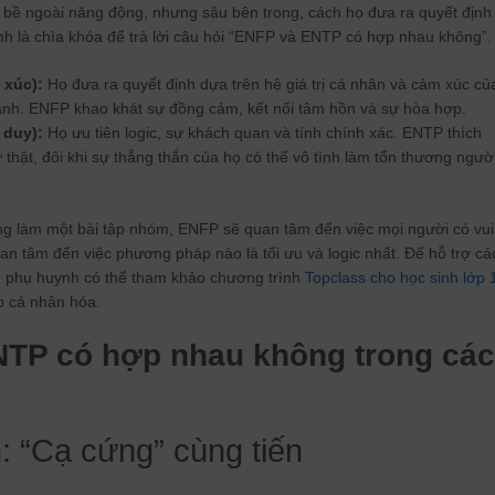
 bề ngoài năng động, nhưng sâu bên trong, cách họ đưa ra quyết định 
nh là chìa khóa để trả lời câu hỏi “ENFP và ENTP có hợp nhau không”.
 xúc):
Họ đưa ra quyết định dựa trên hệ giá trị cá nhân và cảm xúc củ
nh. ENFP khao khát sự đồng cảm, kết nối tâm hồn và sự hòa hợp.
 duy):
Họ ưu tiên logic, sự khách quan và tính chính xác. ENTP thích
ự thật, đôi khi sự thẳng thắn của họ có thể vô tình làm tổn thương ngườ
g làm một bài tập nhóm, ENFP sẽ quan tâm đến việc mọi người có vui
an tâm đến việc phương pháp nào là tối ưu và logic nhất. Để hỗ trợ cá
, phụ huynh có thể tham khảo chương trình
Topclass cho học sinh lớp 
ập cá nhân hóa.
NTP có hợp nhau không trong cá
: “Cạ cứng” cùng tiến