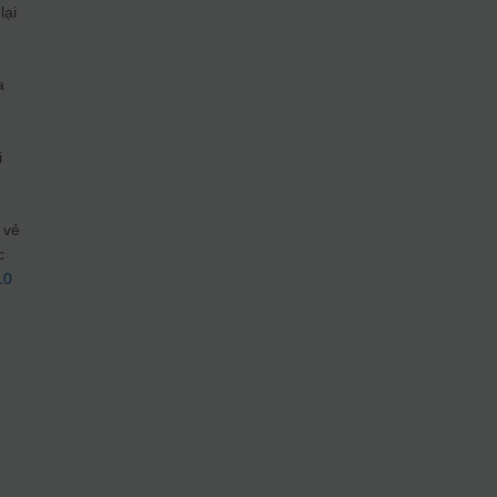
lại
a
i
 vẻ
c
10
c