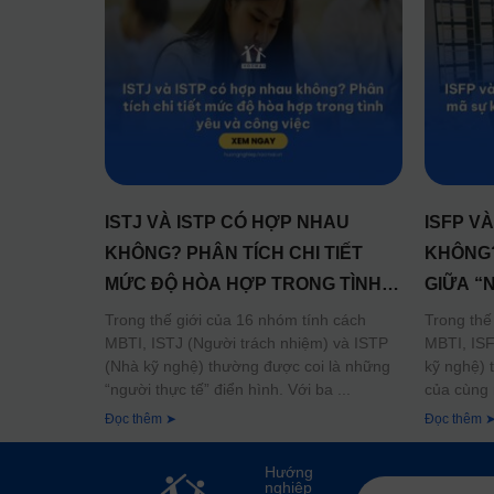
ISTJ VÀ ISTP CÓ HỢP NHAU
ISFP V
KHÔNG? PHÂN TÍCH CHI TIẾT
KHÔNG?
MỨC ĐỘ HÒA HỢP TRONG TÌNH
GIỮA “
YÊU VÀ CÔNG VIỆC
KỸ NGH
Trong thế giới của 16 nhóm tính cách
Trong thế
MBTI, ISTJ (Người trách nhiệm) và ISTP
MBTI, ISF
(Nhà kỹ nghệ) thường được coi là những
kỹ nghệ) 
“người thực tế” điển hình. Với ba
của cùng 
Đọc thêm ➤
Đọc thêm 
Hướng
nghiệp