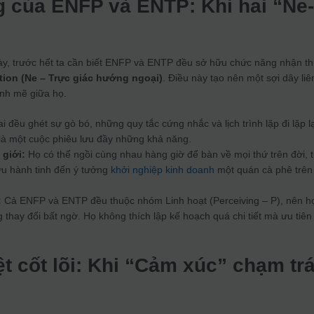
g của ENFP và ENTP: Khi hai “Ne
y, trước hết ta cần biết ENFP và ENTP đều sở hữu chức năng nhận t
ition (Ne – Trực giác hướng ngoại)
. Điều này tạo nên một sợi dây liê
nh mẽ giữa họ.
i đều ghét sự gò bó, những quy tắc cứng nhắc và lịch trình lặp đi lặp lạ
 là một cuộc phiêu lưu đầy những khả năng.
 giới:
Họ có thể ngồi cùng nhau hàng giờ để bàn về mọi thứ trên đời, 
cứu hành tinh đến ý tưởng
khởi nghiệp kinh doanh
một quán cà phê trên
:
Cả ENFP và ENTP đều thuộc nhóm Linh hoạt (Perceiving – P), nên h
g thay đổi bất ngờ. Họ không thích lập kế hoạch quá chi tiết mà ưu tiên
ệt cốt lõi: Khi “Cảm xúc” chạm tr