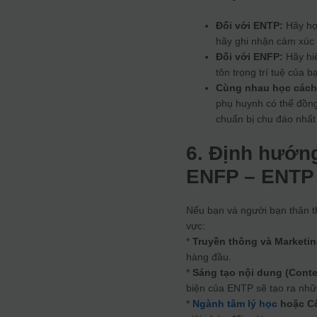
Đối với ENTP:
Hãy học
hãy ghi nhận cảm xúc 
Đối với ENFP:
Hãy hiể
tôn trọng trí tuệ của b
Cùng nhau học cách 
phụ huynh có thể đồn
chuẩn bị chu đáo nhất
6. Định hướn
ENFP – ENTP
Nếu bạn và người bạn thân th
vực:
*
Truyền thông và Marketin
hàng đầu.
*
Sáng tạo nội dung (Conte
biện của ENTP sẽ tạo ra nhữ
*
Ngành tâm lý học
hoặc Cố