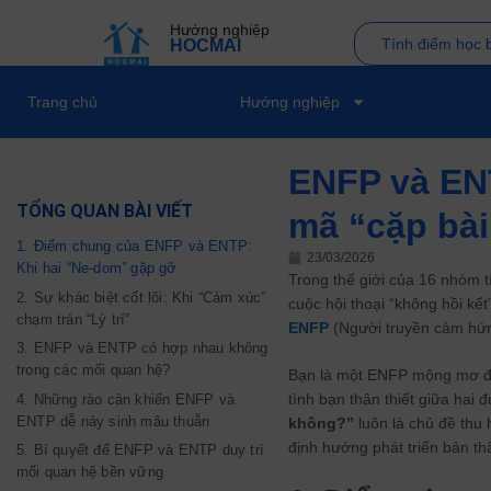
Hướng nghiệp
Tính điểm học 
HOCMAI
Trang chủ
Hướng nghiệp
ENFP và EN
TỔNG QUAN BÀI VIẾT
mã “cặp bài
1. Điểm chung của ENFP và ENTP:
23/03/2026
Khi hai “Ne-dom” gặp gỡ
Trong thế giới của 16 nhóm 
2. Sự khác biệt cốt lõi: Khi “Cảm xúc”
cuộc hội thoại “không hồi kế
chạm trán “Lý trí”
ENFP
(Người truyền cảm hứ
3. ENFP và ENTP có hợp nhau không
trong các mối quan hệ?
Bạn là một ENFP mộng mơ đ
tình bạn thân thiết giữa hai
4. Những rào cản khiến ENFP và
ENTP dễ nảy sinh mâu thuẫn
không?”
luôn là chủ đề thu 
định hướng phát triển bản th
5. Bí quyết để ENFP và ENTP duy trì
mối quan hệ bền vững