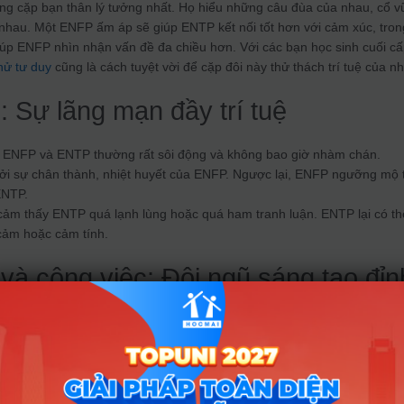
ng cặp bạn thân lý tưởng nhất. Họ hiểu những câu đùa của nhau, cổ v
 nhau. Một ENFP ấm áp sẽ giúp ENTP kết nối tốt hơn với cảm xúc, tron
úp ENFP nhìn nhận vấn đề đa chiều hơn. Với các bạn học sinh cuối cấ
thử tư duy
cũng là cách tuyệt vời để cặp đôi này thử thách trí tuệ của n
: Sự lãng mạn đầy trí tuệ
 ENFP và ENTP thường rất sôi động và không bao giờ nhàm chán.
ởi sự chân thành, nhiệt huyết của ENFP. Ngược lại, ENFP ngưỡng mộ t
ENTP.
ảm thấy ENTP quá lạnh lùng hoặc quá ham tranh luận. ENTP lại có th
cảm hoặc cảm tính.
và công việc: Đội ngũ sáng tạo đỉn
 hay các hoạt động ngoại khóa, bộ đôi này sẽ là “cỗ máy ý tưởng”. Tu
ộc nhóm J (Lập kế hoạch) để thực thi dự án. Chẳng hạn, khi cùng ôn l
rõ
cấu trúc bài thi của ĐHQG TP.HCM
sẽ giúp họ có chiến thuật làm bài