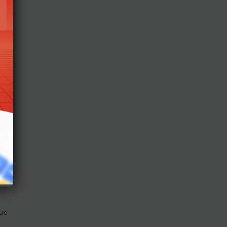
ý:
dẹp
để
iều
hệ
hực