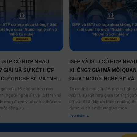
À ISTP CÓ HỢP NHAU
ISFP VÀ ISTJ CÓ HỢP NHA
 GIẢI MÃ SỰ KẾT HỢP
KHÔNG? GIẢI MÃ MỐI QUAN
NGƯỜI NGHỆ SĨ” VÀ “NHÀ
GIỮA “NGƯỜI NGHỆ SĨ” VÀ
Ệ”
“NGƯỜI TRÁCH NHIỆM”
 giới của 16 nhóm tính cách
Trong thế giới của 16 nhóm tính c
P (người nghệ sĩ) và ISTP (Nhà
MBTI, sự kết hợp giữa ISFP (Ngườ
thường được ví như hai thái cực
sĩ) và ISTJ (Người trách nhiệm) t
một đồng xu.
được ví như một sự giao thoa
➤
Đọc thêm ➤