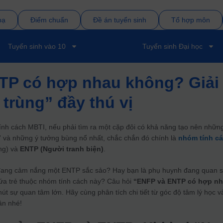
bạ
Điểm chuẩn
Đề án tuyển sinh
Tổ hợp môn
Tuyển sinh vào 10
Tuyển sinh Đại học
TP có hợp nhau không? Giải
 trùng” đầy thú vị
tính cách MBTI, nếu phải tìm ra một cặp đôi có khả năng tạo nên nhữn
t” và những ý tưởng bùng nổ nhất, chắc chắn đó chính là
nhóm tính c
ng) và
ENTP (Người tranh biện)
.
ang cảm nắng một ENTP sắc sảo? Hay bạn là phụ huynh đang quan s
 đứa trẻ thuộc nhóm tính cách này? Câu hỏi
“ENFP và ENTP có hợp n
hút sự quan tâm lớn. Hãy cùng phân tích chi tiết từ góc độ tâm lý học v
ân nhé!