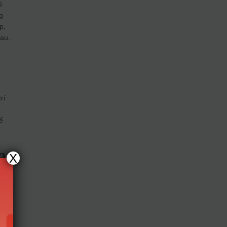
ũ
g
p,
hau.
rí
ể
h
X
y
uyện