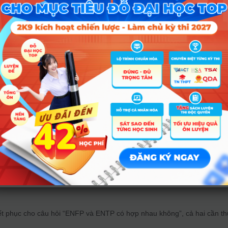
vì chỉ bay bổng với lý thuyết.
 cản khiến ENFP và ENTP dễ nảy
ẫn
quan hệ này vẫn tiềm ẩn những “hố đen” mà các bạn học sinh cần lưu 
 hai đều mải mê với những ý tưởng trên mây mà quên mất việc dọn 
bài tập về nhà đúng hạn.
n sự khẳng định về tình cảm, trong khi ENTP lại dùng sự tranh luận 
 Điều này dễ dẫn đến hiểu lầm rằng ENTP đang “tấn công” ENFP.
đều yêu thích cái mới, họ có thể dễ dàng bỏ dở mối quan hệ khi một đ
iện.
ể ENFP và ENTP duy trì mối quan 
yết phục cho câu hỏi “ENFP và ENTP có hợp nhau không”, cả hai cần t