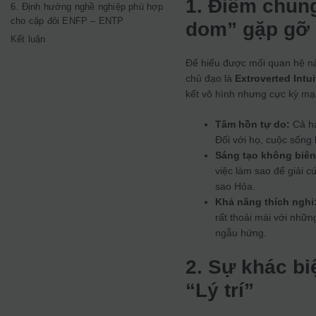
1. Điểm chun
6. Định hướng nghề nghiệp phù hợp
cho cặp đôi ENFP – ENTP
dom” gặp gỡ
Kết luận
Để hiểu được mối quan hệ nà
chủ đạo là
Extroverted Intu
kết vô hình nhưng cực kỳ mạ
Tâm hồn tự do:
Cả ha
Đối với họ, cuộc sống
Sáng tạo không biên
việc làm sao để giải 
sao Hỏa.
Khả năng thích nghi
rất thoải mái với nhữn
ngẫu hứng.
2. Sự khác bi
“Lý trí”