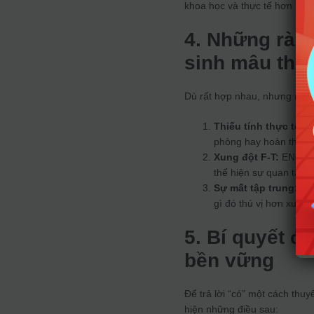
khoa học và thực tế hơn thay 
4. Những rào
sinh mâu thu
Dù rất hợp nhau, nhưng mối 
Thiếu tính thực tế:
Cả
phòng hay hoàn thành 
Xung đột F-T:
ENFP cầ
thể hiện sự quan tâm.
Sự mất tập trung:
Vì 
gì đó thú vị hơn xuất h
5. Bí quyết đ
bền vững
Để trả lời “có” một cách thu
hiện những điều sau: