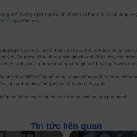
vàng định hướng nghề nghiệp, phụ huynh và học sinh có thể đăng ký g
lớp 11
ngay hôm nay.
u không?
Câu trả lời là
CÓ
, thậm chí họ có thể trở thành “tri kỷ” nếu bi
à lý trí. Sự tương đồng về trực giác giúp họ thấu hiểu nhau mà không
c biệt về tư duy lại là mảnh ghép hoàn hảo giúp cả hai cùng trưởng thàn
y nhớ rằng MBTI chỉ là một công cụ giúp chúng ta hiểu mình, hiểu ng
n cần sự thấu hiểu, tôn trọng và nỗ lực từ cả hai phía.
g đến cái nhìn chuyên sâu cho các bạn học sinh và quý phụ huynh.
Tin tức liên quan