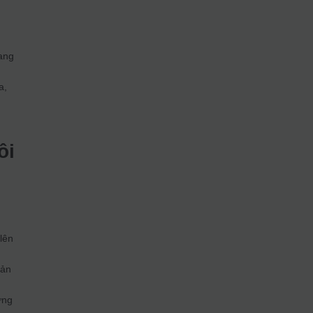
,
đang
a,
ôi
lên
hản
ững