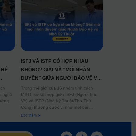
U
ISFJ VÀ ISTP CÓ HỢP NHAU
 HỆ
KHÔNG? GIẢI MÃ “MỐI NHÂN
DUYÊN” GIỮA NGƯỜI BẢO VỆ VÀ
NHÀ KỸ THUẬT
ách
Trong thế giới của 16 nhóm tính cách
i nghệ
MBTI, sự kết hợp giữa ISFJ (Người Bảo
hường
Vệ) và ISTP (Nhà Kỹ Thuật/Thợ Thủ
Công) thường được ví như một bài
Đọc thêm ➤