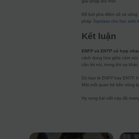
giải pháp đổi mới.
Để bứt phá điểm số và vững 
pháp
Topclass cho học sinh 
Kết luận
ENFP và ENTP có hợp nha
cách dung hòa giữa cảm xúc v
cần lời nói, trong khi sự khá
Dù bạn là ENFP hay ENTP, hã
Một mối quan hệ bền vững luô
Hy vọng bài viết này đã man