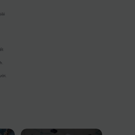
iải
ết
h.
ười.