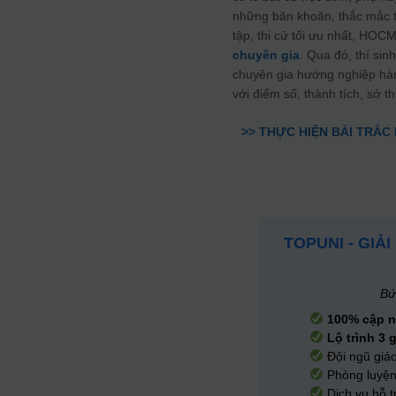
những băn khoăn, thắc mắc t
tập, thi cử tối ưu nhất, HOC
chuyên gia
. Qua đó, thí si
chuyên gia hướng nghiệp hà
với điểm số, thành tích, sở 
>> THỰC HIỆN BÀI TRẮC
TOPUNI - GIẢ
Bứ
100% cập 
Lộ trình 3 
Đội ngũ giáo
Phòng luyệ
Dịch vụ hỗ t