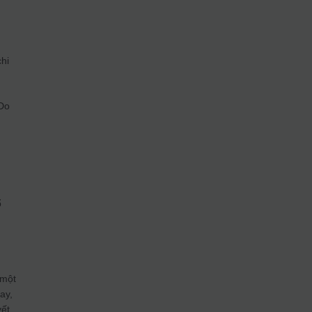
chi
 Do
n
ổ
 một
ay,
yết