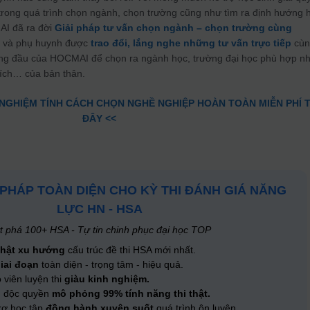
rong quá trình chọn ngành, chọn trường cũng như tìm ra định hướng 
MAI đã ra đời
Giải pháp tư vấn chọn ngành – chọn trường cùng
nh và phụ huynh được
trao đổi, lắng nghe những tư vấn trực tiếp
cùn
ng đầu của HOCMAI để chọn ra ngành học, trường đại học phù hợp nh
thích… của bản thân.
 NGHIỆM TÍNH CÁCH CHỌN NGHỀ NGHIỆP HOÀN TOÀN MIỄN PHÍ T
ĐÂY <<
I PHÁP TOÀN DIỆN CHO KỲ THI ĐÁNH GIÁ NĂNG
LỰC HN - HSA
t phá 100+ HSA - Tự tin chinh phục đại học TOP
nhật xu hướng
cấu trúc đề thi HSA mới nhất.
giai đoạn
toàn diện - trọng tâm - hiệu quả.
 viên luyện thi
giàu kinh nghiệm.
n độc quyền
mô phỏng 99% tính năng thi thật.
rợ học tập
đồng hành xuyên suốt
quá trình ôn luyện.