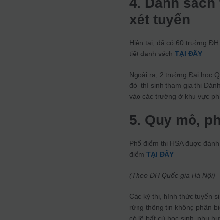
4. Danh sách 
xét tuyển
Hiện tại, đã có 60 trường ĐH
tiết danh sách
TẠI ĐÂY
Ngoài ra, 2 trường Đại học 
đó, thí sinh tham gia thi Đá
vào các trường ở khu vực p
5. Quy mô, ph
Phổ điểm thi HSA được đánh gi
điểm
TẠI ĐÂY
(Theo ĐH Quốc gia Hà Nội)
Các kỳ thi, hình thức tuyển s
rừng thông tin không phân bi
có lẽ bất cứ học sinh, phụ h