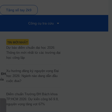
Tặng sổ tay 2k9
Công cụ tra cứu
TIN MỚI NHẤT
Dự báo điểm chuẩn đại học 2026:
Thông tin mới nhất từ các trường đại
học công lập
Xu hướng đăng ký nguyện vọng Đại
g ĐH
học 2026: Ngành nào đang dẫn đầu
hía
cuộc đua?
n
Điểm chuẩn Trường ĐH Bách khoa
TP.HCM 2026: Dự kiến công bố 9.8,
nguyện vọng tăng vọt 67%