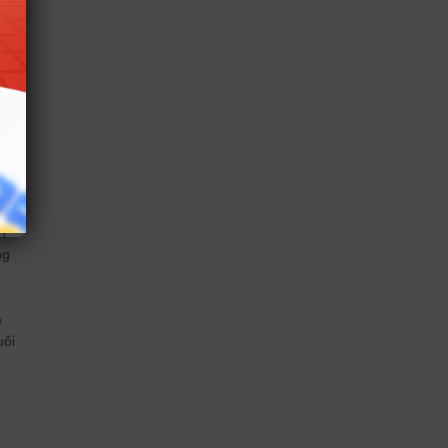
nh)
heo.
h
ng
m
uối