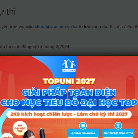
 thi
tuyến trên website
khaothi.vnu.edu.vn
và tự lựa chọn đợt thi, địa điểm th
ận thí sinh đăng ký từ tháng 2/2024.
ng dẫn đăng ký thi đánh giá năng lực Đại học Quốc gia Hà Nội n
ồng/thí sinh/lượt thi, thí sinh phải nộp lệ phí trong vòng 4 ngày kể từ k
ghèo, cận nghèo, gia đình chính sách sẽ được hỗ trợ miễn giảm phí.
ệ phí xem
TẠI ĐÂY