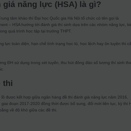
h giá năng lực (HSA) là gì?
Trung tâm khảo thí Đại học Quốc gia Hà Nội tổ chức có tên gọi là
ent – HSA hướng tới đánh giá thí sinh dựa trên các nhóm năng lực, ki
rong quá trình học tập tại trường THPT.
g lực toàn diện, hạn chế tình trạng học tủ, học lệch hay ôn luyện thi c
ng ĐH sử dụng trong xét tuyển, thu hút đông đảo số lượng thí sinh t
ắc.
 thi
 lồ được kết hợp giữa ngân hàng đề thi đánh giá năng lực năm 2016,
giai đoạn 2017-2020 đồng thời được bổ sung, đổi mới liên tục, kỳ thi
bằng về độ khó giữa các đề thi.