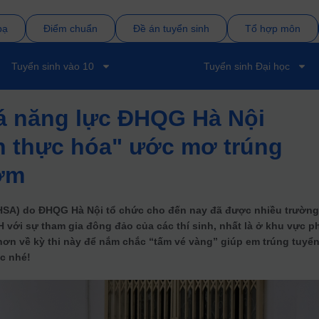
bạ
Điểm chuẩn
Đề án tuyển sinh
Tổ hợp môn
Tuyển sinh vào 10
Tuyển sinh Đại học
iá năng lực ĐHQG Hà Nội
n thực hóa" ước mơ trúng
ớm
(HSA) do ĐHQG Hà Nội tổ chức cho đến nay đã được nhiều trườn
 với sự tham gia đông đảo của các thí sinh, nhất là ở khu vực p
 hơn về kỳ thi này để nắm chắc “tấm vé vàng” giúp em trúng tuyể
c nhé!