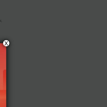
i,
X
ăm
hi