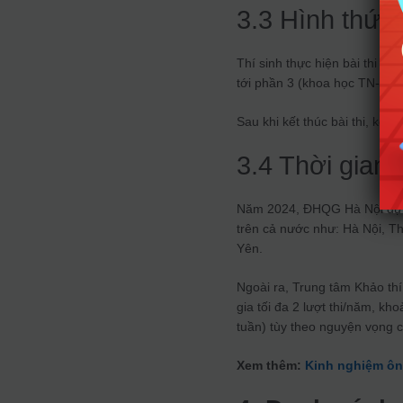
3.3 Hình thức 
Thí sinh thực hiện bài thi tr
tới phần 3 (khoa học TN-XH).
Sau khi kết thúc bài thi, kết
3.4 Thời gian, 
Năm 2024, ĐHQG Hà Nội dự kiế
trên cả nước như: Hà Nội, 
Yên.
Ngoài ra, Trung tâm Khảo thí
gia tối đa 2 lượt thi/năm, kho
tuần) tùy theo nguyện vọng củ
Xem thêm:
Kinh nghiệm ôn 