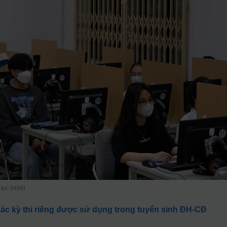
g lực (HSA)
 các kỳ thi riêng được sử dụng trong tuyển sinh ĐH-CĐ