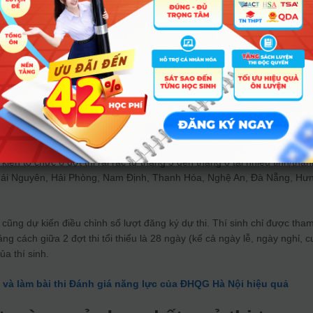
làm bài thi
ên máy tính tuần tự từ phần 1 (tư duy định lượng), phần 2 (tư duy định tí
 Sau khi kết thúc mỗi phần, máy tính tự động chuyển sang phần tiếp t
 quả sẽ hiển thị ngay trên màn hình máy tính.
địa điểm, số đợt thi
n tổ chức 6 đợt thi rải rác từ tháng 3 đến tháng 6 tại nhiều tỉnh/thàn
Thái Nguyên, Hải Phòng, Nam Định, Thanh Hóa, Nghệ An, Đà Nẵng, Hư
 cũng dự kiến điều chỉnh số lượt đăng ký dự thi. Thí sinh chỉ được tha
ảng cách giữa 2 đợt thi tổi thiếu là 28 ngày (kể cả ngày lễ, ngày nghỉ, c
a thí sinh.
và làm bài thi Đánh giá năng lực của ĐHQG Hà Nội hiệu quả