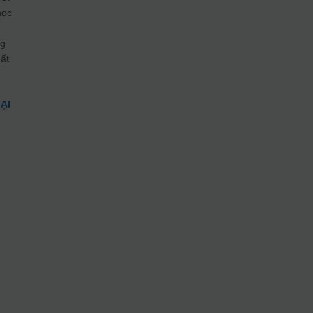
học
g
ất
ẠI