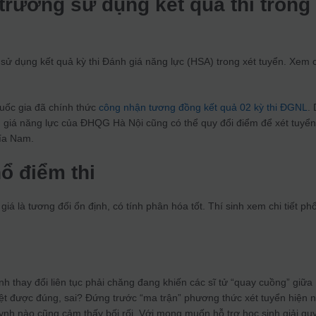
trường sử dụng kết quả thi trong
 sử dụng kết quả kỳ thi Đánh giá năng lực (HSA) trong xét tuyển. Xem 
Quốc gia đã chính thức
công nhận tương đồng kết quả 02 kỳ thi ĐGNL
.
nh giá năng lực của ĐHQG Hà Nội cũng có thể quy đổi điểm để xét tuyể
hía Nam.
ổ điểm thi
á là tương đối ổn định, có tính phân hóa tốt. Thí sinh xem chi tiết ph
inh thay đổi liên tục phải chăng đang khiến các sĩ tử “quay cuồng” giữa
ệt được đúng, sai? Đứng trước “ma trận” phương thức xét tuyển hiện n
uynh nào cũng cảm thấy bối rối. Với mong muốn hỗ trợ học sinh giải qu