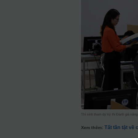
Thí sinh tham dự kỳ thi Đánh giá năn
Tất tần tật về
Xem thêm: