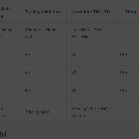
 định
Tư duy định tính
Khoa học TN – XH
Tổng
ng
 kê và
Văn học – Ngôn
Lý – Hóa – Sinh –
ệu
ngữ
Sử – Địa…
50
50
150
50
50
150
60
60
195
ệm
Trắc nghiệm + Điền
Trắc nghiệm
 án
đáp án
hi