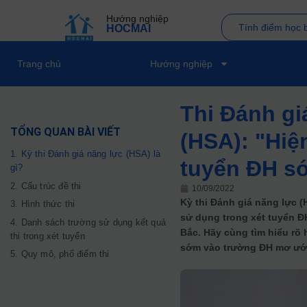
Hướng nghiệp
Tính điểm học 
HOCMAI
Trang chủ
Hướng nghiệp
Thi Đánh g
TỔNG QUAN BÀI VIẾT
(HSA): "Hiệ
1. Kỳ thi Đánh giá năng lực (HSA) là
tuyển ĐH s
gì?
2. Cấu trúc đề thi
10/09/2022
Kỳ thi Đánh giá năng lực 
3. Hình thức thi
sử dụng trong xét tuyển ĐH
4. Danh sách trường sử dụng kết quả
Bắc. Hãy cùng tìm hiểu rõ
thi trong xét tuyển
sớm vào trường ĐH mơ ướ
5. Quy mô, phổ điểm thi