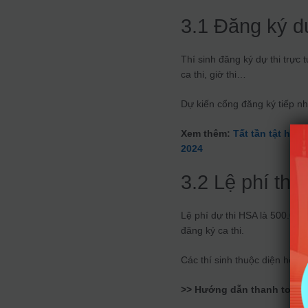
3.1 Đăng ký dự
Thí sinh đăng ký dự thi trực 
ca thi, giờ thi…
Dự kiến cổng đăng ký tiếp nh
Xem thêm:
Tất tần tật hướ
2024
3.2 Lệ phí thi
Lệ phí dự thi HSA là 500.000 đ
đăng ký ca thi.
Các thí sinh thuộc diện hộ n
>> Hướng dẫn thanh toán l