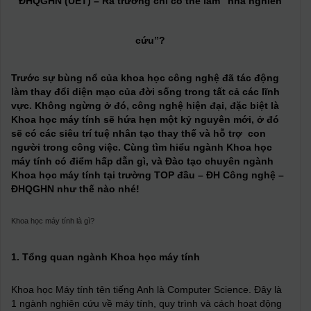
ĐHQGHN (UET) – Ra trường chỉ có thể làm “nhà nghiên
cứu”?
Trước sự bùng nổ của khoa học công nghệ đã tác động
làm thay đổi diện mạo của đời sống trong tất cả các lĩnh
vực. Không ngừng ở đó, công nghệ hiện đại, đặc biệt là
Khoa học máy tính sẽ hứa hẹn một kỷ nguyên mới, ở đó
sẽ có các siêu trí tuệ nhân tạo thay thế và hỗ trợ con
người trong công việc. Cùng tìm hiểu ngành Khoa học
máy tính có điểm hấp dẫn gì, và Đào tạo chuyên ngành
Khoa học máy tính tại trường TOP đầu – ĐH Công nghệ –
ĐHQGHN như thế nào nhé!
Khoa học máy tính là gì?
1.
Tổng quan ngành Khoa học máy tính
Khoa học Máy tính tên tiếng Anh là Computer Science. Đây là
1 ngành nghiên cứu về máy tính, quy trình và cách hoạt động