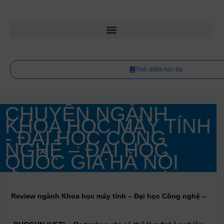
Tính điểm học bạ
CHUYÊN NGÀNH
KHOA HỌC MÁY TÍNH
- ĐẠI HỌC CÔNG
NGHỆ – ĐẠI HỌC
QUỐC GIA HÀ NỘI
Review ngành Khoa học máy tính – Đại học Công nghệ –