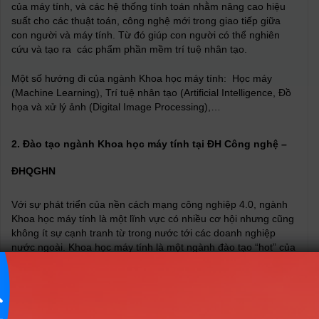
của máy tính, và các hệ thống tính toán nhằm nâng cao hiệu
suất cho các thuật toán, công nghệ mới trong giao tiếp giữa
con người và máy tính. Từ đó giúp con người có thể nghiên
cứu và tạo ra các phẩm phần mềm trí tuệ nhân tạo.
Một số hướng đi của ngành Khoa học máy tính: Học máy
(Machine Learning), Trí tuệ nhân tạo (Artificial Intelligence, Đồ
họa và xử lý ảnh (Digital Image Processing),…
2.
Đào tạo ngành Khoa học máy tính tại ĐH Công nghệ –
ĐHQGHN
Với sự phát triển của nền cách mạng công nghiệp 4.0, ngành
Khoa học máy tính là một lĩnh vực có nhiều cơ hội nhưng cũng
không ít sự cạnh tranh từ trong nước tới các doanh nghiệp
nước ngoài. Khoa học máy tính là một ngành đào tạo “hot” của
ĐH Công nghệ – ĐHQGHN, thu hút sự quan tâm của rất nhiều
học sinh, sinh viên yêu thích công nghệ
Chuyên ngành Khoa học máy tính tại UET được đào tạo theo