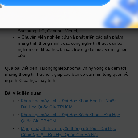
– Lập trình viên, kỹ sư máy tính, kiến trúc sư kỹ thuật, kỹ
sư phát triển phần mềm,… tại các doanh nghiệp, tập
đoàn hoạt động trong lĩnh vực công nghệ thông tin:
Samsung, LG, Cannon, Viettel, …
– Chuyên viên nghiên cứu và phát triển các sản phẩm
mang tính thông minh, các công nghệ tri thức; cán bộ
nghiên cứu khoa học tại các trường đại học, viện nghiên
cứu
Qua bài viết trên, Huongnghiep.hocmai.vn hy vọng đã đem tới
những thông tin hữu ích, giúp các bạn có cái nhìn tổng quan về
ngành Khoa học máy tính.
Bài viết liên quan
Khoa học máy tính - Đại Học Khoa Học Tự Nhiên –
Đại Học Quốc Gia TPHCM
Khoa học máy tính - Đại Học Bách Khoa – Đại Học
Quốc Gia TPHCM
Mạng máy tính và truyền thông dữ liệu - Đại Học
Công Nghệ – Đại Học Quốc Gia Hà Nội