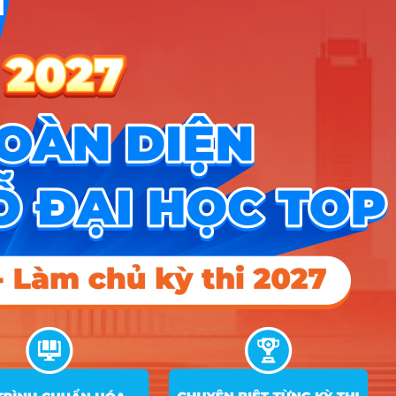
hệ chất lượng cao (CLC) kéo dài trong 4,5 năm. Sinh viên sẽ
được đào tạo trở thành các chuyên gia về Khoa học máy tính,
và được trang bị đầy đủ các khối kiến thức:
– Kiến thức tổng hợp
– Các kiến thức nền tảng Công nghệ thông tin
– Các kiến thức chuyên sâu về Khoa học máy tính:
– Hệ thống thông minh
– Tương tác người máy
– Thị giác
– Xử lý ngôn ngữ tự nhiên
Sinh viên chuyên ngành Khoa học máy tính tại UET, ngoài việc
được đào tạo kiến thức lập trình web, lập trình phần mềm, các
bạn còn được đào tạo về các lý thuyết tính toán, kỹ năng thiết
kế, lập trình ra 1 hệ thống thông minh.
Ngoài ra, ĐH Công nghệ – ĐHQGHN đào tạo ngành Khoa học
máy tính theo chuẩn đầu ra để các sinh viên có thể tiếp tục học
lên cao bằng thạc sĩ, tiến sĩ trong trường hoặc du học nước
ngoài. Đây sẽ là một ưu thế của sinh viên UET so với các
trường đại học đào tạo cùng lĩnh vực.