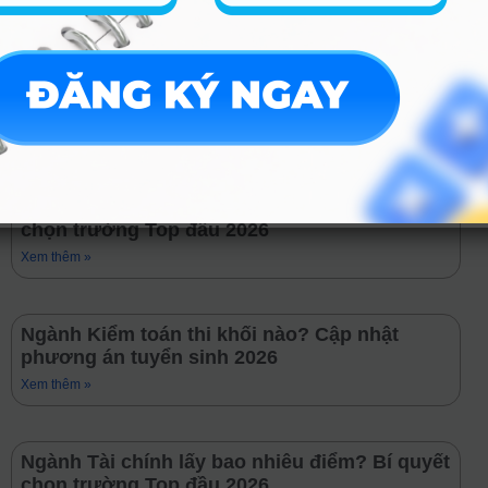
10 – 15 triệu/tháng.
TRƯỚC
TIẾP THEO
Ngành Kỹ thuật mỏ là gì? Điểm chuẩn & Cơ hội việc làm 2026
Ngành Kỹ thuật tuyển khoáng lấy bao nhiêu điểm? Bí quyết chọn trường Top đầu 2026
Cách ngành khác
Ngành Kế toán lấy bao nhiêu điểm? Bí quyết
chọn trường Top đầu 2026
Xem thêm »
Ngành Kiểm toán thi khối nào? Cập nhật
phương án tuyển sinh 2026
Xem thêm »
Ngành Tài chính lấy bao nhiêu điểm? Bí quyết
chọn trường Top đầu 2026