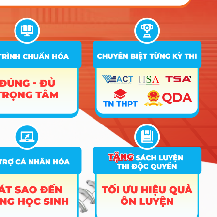
Cơ hội việc làm & Mức
lương tham khảo
Thị trường lao động ngành Kỹ thuật địa vật lý hiện
nay đang rất “khát” nhân lực chất lượng cao vì đây
là ngành đặc thù, ít người theo học nhưng vai trò lại
không thể thay thế trong khai thác và xây dựng.
Sinh viên ra trường thường đảm nhận các vị trí:
Kỹ sư thăm dò Dầu khí và Khoáng sản:
Thực hiện các phép đo địa chấn để tìm kiếm
“vàng đen” hoặc kim loại quý dưới lòng đất –
Mức lương khởi điểm tham khảo: 15 – 25
triệu/tháng.
Kỹ sư địa kỹ thuật công trình:
Khảo sát nền
móng cho các dự án lớn như thủy điện, cầu
đường, nhà cao tầng để đảm bảo không xảy
ra sụt lún – Mức lương khởi điểm tham khảo: