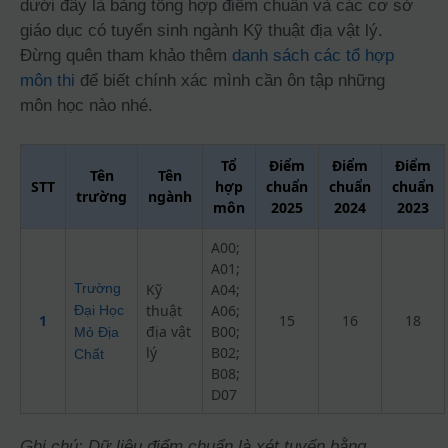
dưới đây là bảng tổng hợp điểm chuẩn và các cơ sở
giáo dục có tuyển sinh ngành Kỹ thuật địa vật lý.
Đừng quên tham khảo thêm
danh sách các tổ hợp
môn thi
để biết chính xác mình cần ôn tập những
môn học nào nhé.
Tổ
Điểm
Điểm
Điểm
Tên
Tên
STT
hợp
chuẩn
chuẩn
chuẩn
trường
ngành
môn
2025
2024
2023
A00;
A01;
Trường
Kỹ
A04;
thuật
A06;
Đại Học
1
15
16
18
địa vật
B00;
Mỏ Địa
lý
B02;
Chất
B08;
D07
Ghi chú: Dữ liệu điểm chuẩn là xét tuyển bằng