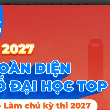
Để sống khỏe và thăng tiến với nghề, bạn nên có
những tố chất sau:
Tư duy logic và nhạy bén với con số:
Bạn
phải làm việc với các dãy tín hiệu phức tạp,
nếu không có khả năng phân tích dữ liệu tốt,
bạn sẽ rất nhanh bị ngộp và nản lòng.
Sức khỏe và tinh thần thực địa:
Nghề này
không chỉ ngồi văn phòng; bạn sẽ có những
chuyến đi dài ngày ra biển, vào rừng hoặc
đến các công trường nắng gió để đặt máy thu
thập dữ liệu.
Sự tỉ mỉ và tính kỷ luật:
Một sai sót nhỏ
trong việc đặt cảm biến hay đọc thông số có
thể dẫn đến việc khoan sai vị trí, gây thiệt hại
hàng tỷ đồng cho doanh nghiệp.