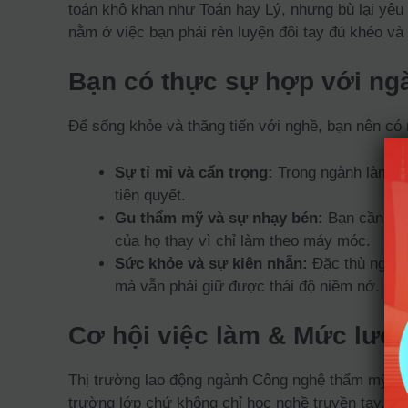
toán khô khan như Toán hay Lý, nhưng bù lại yêu
nằm ở việc bạn phải rèn luyện đôi tay đủ khéo và 
Bạn có thực sự hợp với n
Để sống khỏe và thăng tiến với nghề, bạn nên có 
Sự tỉ mỉ và cẩn trọng:
Trong ngành làm đẹp
tiên quyết.
Gu thẩm mỹ và sự nhạy bén:
Bạn cần có 
của họ thay vì chỉ làm theo máy móc.
Sức khỏe và sự kiên nhẫn:
Đặc thù nghề n
mà vẫn phải giữ được thái độ niềm nở.
Cơ hội việc làm & Mức lươ
Thị trường lao động ngành Công nghệ thẩm mỹ hiện
trường lớp chứ không chỉ học nghề truyền tay. Kh