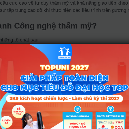
 cầu cực cao về tư duy thẩm mỹ và khả năng giao tiếp khéo
sự tập trung cao độ khi thực hiện các liệu trình trên gương
gành Công nghệ thẩm mỹ?
những tố chất sau:
, sai sót một li có thể dẫn đến hậu quả nghiêm trọng trên là
khả năng quan sát để tư vấn cho khách hàng những giải ph
ghiệp đòi hỏi bạn phải đứng hoặc tập trung cao độ trong nhiề
ng tham khảo
 nay đang trong tình trạng “khát” nhân lực trầm trọng, đặc
i các spa và thẩm mỹ viện mọc lên như nấm, việc sở hữu tấ