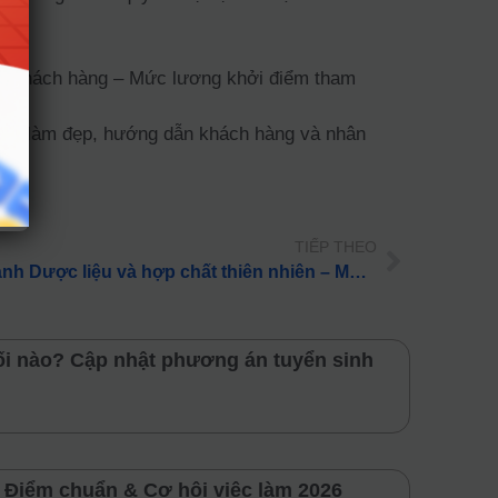
cho khách hàng – Mức lương khởi điểm tham
ống làm đẹp, hướng dẫn khách hàng và nhân
TIẾP THEO
Định hướng nghề nghiệp: Ngành Dược liệu và hợp chất thiên nhiên – Mức lương và lộ trình học
ối nào? Cập nhật phương án tuyển sinh
 Điểm chuẩn & Cơ hội việc làm 2026