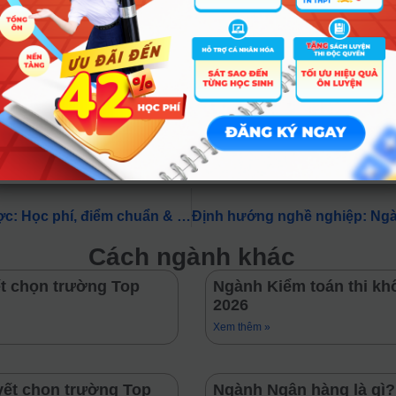
ực tiếp vận hành máy móc điều trị da, giảm béo, trẻ hóa 
cứng + hoa hồng dịch vụ).
Làm việc cho các hãng mỹ phẩm lớn hoặc các chuỗi hệ th
ểm tham khảo: 12 – 18 triệu/tháng.
Tất tần tật về ngành Công nghệ sinh học y dược: Học phí, điểm chuẩn & việc làm 2026
Cách ngành khác
ết chọn trường Top
Ngành Kiểm toán thi kh
2026
Xem thêm »
yết chọn trường Top
Ngành Ngân hàng là gì?