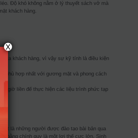
 léo. Độ khó không nằm ở lý thuyết sách vở mà
 mặt khách hàng.
X
n da khách hàng, vì vậy sự kỹ tính là điều kiện
áp phù hợp nhất với gương mặt và phong cách
u giờ liền để thực hiện các liệu trình phức tạp
 biệt là những người được đào tạo bài bản qua
m bằng chính quy là một lợi thế cực lớn. Sinh