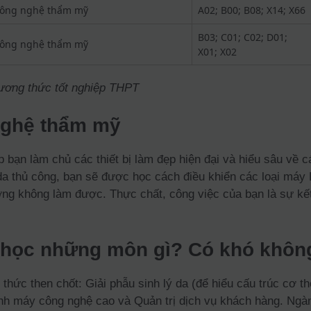
ông nghệ thẩm mỹ
A02; B00; B08; X14; X66
B03; C01; C02; D01;
ông nghệ thẩm mỹ
X01; X02
hương thức tốt nghiệp THPT
nghệ thẩm mỹ
 bạn làm chủ các thiết bị làm đẹp hiện đại và hiểu sâu về c
a thủ công, bạn sẽ được học cách điều khiển các loại máy 
g không làm được. Thực chất, công việc của bạn là sự kết
học những môn gì? Có khó khôn
thức then chốt: Giải phẫu sinh lý da (để hiểu cấu trúc cơ t
ành máy công nghệ cao và Quản trị dịch vụ khách hàng. Ngàn