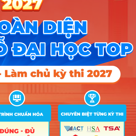
những tố chất sau:
Sự tỉ mỉ và kiên nhẫn:
Bạn sẽ phải làm việc
với những mẫu bệnh phẩm siêu nhỏ và lặp đi
lặp lại các thí nghiệm hàng trăm lần cho đến
khi có kết quả chính xác.
Tư duy phản biện:
Bạn không chấp nhận
những gì hiển nhiên mà luôn đặt câu hỏi “Tại
sao?” trước các biến đổi của tế bào hay phản
ứng hóa học trong cơ thể.
Khả năng tự học ngoại ngữ:
Hầu hết tài liệu
chuyên ngành, quy trình vận hành máy móc
và các nghiên cứu mới nhất đều bằng tiếng
Anh, nếu ngại đọc tài liệu ngoại văn, bạn sẽ
bị tụt hậu rất nhanh.
Cơ hội việc làm & Mức