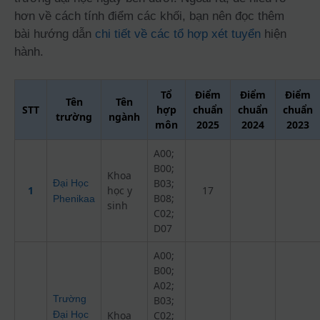
hơn về cách tính điểm các khối, bạn nên đọc thêm
bài hướng dẫn
chi tiết về các tổ hợp xét tuyển
hiện
hành.
Tổ
Điểm
Điểm
Điểm
Tên
Tên
STT
hợp
chuẩn
chuẩn
chuẩn
trường
ngành
môn
2025
2024
2023
A00;
B00;
Khoa
B03;
Đại Học
1
học y
17
B08;
Phenikaa
sinh
C02;
D07
A00;
B00;
A02;
Trường
B03;
Đại Học
Khoa
C02;