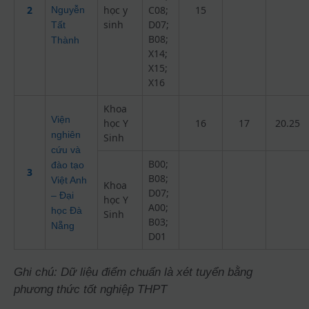
2
học y
C08;
15
Nguyễn
sinh
D07;
Tất
B08;
Thành
X14;
X15;
X16
Khoa
Viện
học Y
16
17
20.25
nghiên
Sinh
cứu và
B00;
đào tạo
3
B08;
Việt Anh
Khoa
D07;
– Đại
học Y
A00;
học Đà
Sinh
B03;
Nẵng
D01
Ghi chú: Dữ liệu điểm chuẩn là xét tuyển bằng
phương thức tốt nghiệp THPT