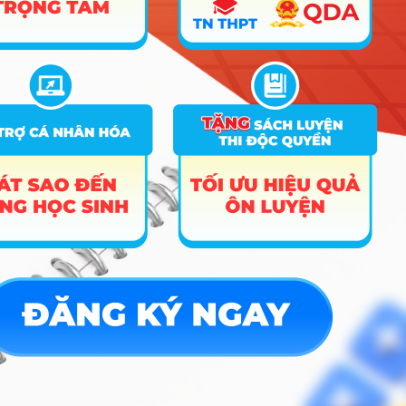
lương tham khảo
Thị trường lao động ngành Khoa học y sinh tại Việt
Nam đang rất khát nhân lực chất lượng cao do sự
bùng nổ của các bệnh viện tư nhân, trung tâm xét
nghiệm quốc tế và các công ty dược phẩm đa quốc
gia. Tuy nhiên, sự cạnh tranh là rất lớn và chỉ những
người có kỹ năng thực hành tốt mới trụ vững. Sinh
viên ra trường thường đảm nhận các vị trí:
Chuyên viên xét nghiệm/Nghiên cứu viên:
Làm việc tại các bệnh viện, viện nghiên cứu
hoặc các trung tâm hỗ trợ sinh sản (IVF) –
Mức lương khởi điểm tham khảo: 10 – 15
triệu/tháng.
Chuyên viên ứng dụng sản phẩm
(Application Specialist):
Tư vấn kỹ thuật và
chuyển giao công nghệ thiết bị y tế cho các