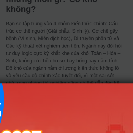
không?
Bạn sẽ tập trung vào 4 nhóm kiến thức chính: Cấu
trúc cơ thể người (Giải phẫu, Sinh lý), Cơ chế gây
bệnh (Vi sinh, Miễn dịch học), Di truyền phân tử và
Các kỹ thuật xét nghiệm tiên tiến. Ngành này đòi hỏi
tư duy logic cực kỳ khắt khe của khối Toán – Hóa –
Sinh, không có chỗ cho sự bay bổng hay cảm tính.
Độ khó của ngành nằm ở lượng kiến thức khổng lồ
và yêu cầu độ chính xác tuyệt đối, vì một sai sót
nhỏ trong phòng thí nghiệm cũng có thể dẫn đến kết
quả sai lệch về tính mạng con người.
Bạn có thực sự hợp với
ngành Khoa học y sinh?
Để sống khỏe và thăng tiến với nghề, bạn nên có