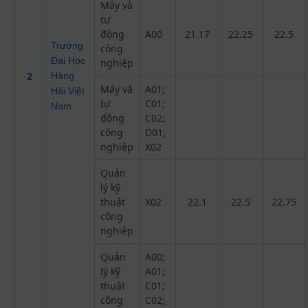
Máy và
tự
động
A00
21.17
22.25
22.5
Trường
công
Đại Học
nghiệp
2
Hàng
Máy và
A01;
Hải Việt
tự
C01;
Nam
động
C02;
công
D01;
nghiệp
X02
Quản
lý kỹ
thuật
X02
22.1
22.5
22.75
công
nghiệp
Quản
A00;
lý kỹ
A01;
thuật
C01;
công
C02;