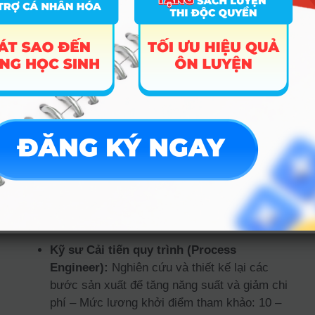
thường xuyên xuống xưởng thuyết phục công
nhân thay đổi thói quen làm việc và trình bày
phương án cải tiến với lãnh đạo.
Cơ hội việc làm & Mức
lương tham khảo
Thị trường lao động ngành Kỹ thuật công nghiệp tại
Việt Nam đang cực kỳ khát nhân lực, đặc biệt khi
các tập đoàn đa quốc gia đang dời nhà máy về Việt
Nam ngày càng nhiều. Sinh viên ra trường thường
đảm nhận các vị trí:
Kỹ sư Cải tiến quy trình (Process
Engineer):
Nghiên cứu và thiết kế lại các
bước sản xuất để tăng năng suất và giảm chi
phí – Mức lương khởi điểm tham khảo: 10 –