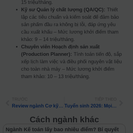
15 triệu/tháng.
Kỹ sư Quản lý chất lượng (QA/QC):
Thiết
lập các tiêu chuẩn và kiểm soát để đảm bảo
sản phẩm đầu ra không bị lỗi, đáp ứng yêu
cầu xuất khẩu – Mức lương khởi điểm tham
khảo: 9 – 14 triệu/tháng.
Chuyên viên Hoạch định sản xuất
(Production Planner):
Tính toán tiến độ, sắp
xếp lịch làm việc và điều phối nguyên vật liệu
cho toàn nhà máy – Mức lương khởi điểm
tham khảo: 10 – 13 triệu/tháng.
TRƯỚC
TIẾP THEO
Review ngành Cơ kỹ thuật: Học gì, ở đâu và Lương khởi điểm 2026
Tuyển sinh 2026: Mọi điều cần biết về ngành Công nghệ kỹ thuật cơ điện tử cho PHHS
Cách ngành khác
Ngành Kế toán lấy bao nhiêu điểm? Bí quyết