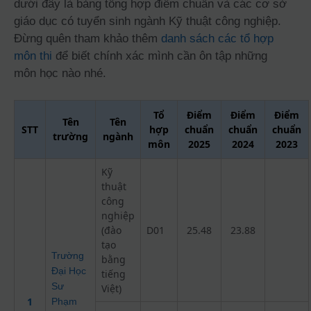
dưới đây là bảng tổng hợp điểm chuẩn và các cơ sở
giáo dục có tuyển sinh ngành Kỹ thuật công nghiệp.
Đừng quên tham khảo thêm
danh sách các tổ hợp
môn thi
để biết chính xác mình cần ôn tập những
môn học nào nhé.
Tổ
Điểm
Điểm
Điểm
Tên
Tên
STT
hợp
chuẩn
chuẩn
chuẩn
trường
ngành
môn
2025
2024
2023
Kỹ
thuật
công
nghiệp
(đào
D01
25.48
23.88
tạo
Trường
bằng
Đại Học
tiếng
Sư
Việt)
1
Phạm