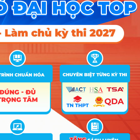
Bạn có thực sự hợp với
ngành Kỹ thuật công
nghiệp?
Để sống khỏe và thăng tiến với nghề, bạn nên có
những tố chất sau:
Tư duy hệ thống:
Bạn thích nhìn bức tranh
tổng thể, biết cách kết nối các bộ phận rời
rạc thành một khối thống nhất thay vì chỉ tập
trung vào một chi tiết nhỏ.
Sự nhạy bén với sự lãng phí:
Bạn luôn cảm
thấy “khó chịu” khi thấy thời gian, nguyên liệu
hoặc sức người bị sử dụng lãng phí và luôn
thôi thúc tìm cách cải tiến chúng.
Kỹ năng giao tiếp và thuyết phục:
Khác với
kỹ sư ngồi phòng nghiên cứu, bạn phải