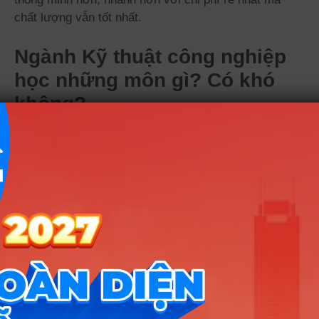
chất lượng vẫn tốt nhất.
Ngành Kỹ thuật công nghiệp
học những môn gì? Có khó
không?
Sinh viên sẽ tập trung vào các nhóm kiến thức: Tối
ưu hóa sản xuất (sắp xếp máy móc, nhân lực),
Quản lý chuỗi cung ứng và kho vận, Kiểm soát chất
lượng sản phẩm và Quản lý dự án công nghiệp.
Ngành này đòi hỏi tư duy logic và toán học ứng
dụng rất mạnh để giải quyết các bài toán phân tích
số liệu. Tuy nhiên, nó không “khô khan” như kỹ thuật
thuần túy vì bạn cần cả sự tinh tế trong giao tiếp và
khả năng quan sát thực tế để điều phối con người
trong hệ thống sản xuất.