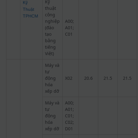
Kỹ
Kỹ
thuật
Thuật
công
TPHCM
nghiệp
A00;
(đào
A01;
tạo
C01
bằng
tiếng
Việt)
Máy và
tự
động
X02
20.6
21.5
21.5
hóa
xếp dỡ
Máy và
A00;
tự
A01;
động
C01;
hóa
C02;
xếp dỡ
D01