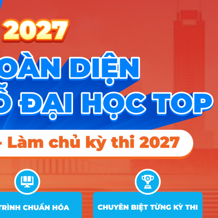
ngành Ngôn ngữ Đức?
Để sống khỏe và thăng tiến với nghề, bạn nên có
những tố chất sau:
Sự kiên trì và kỷ luật cao:
Tiếng Đức được
mệnh danh là một trong những ngôn ngữ khó
học nhất thế giới với các giống cái – đực –
trung và biến cách phức tạp, nếu không có
sự lì lợm, bạn rất dễ bỏ cuộc giữa chừng.
Tư duy logic và ngăn nắp:
Cách đặt câu và
sử dụng từ ngữ của người Đức rất khoa học,
do đó những bạn có lối suy nghĩ rành mạch,
rõ ràng sẽ tiếp thu nhanh hơn.
Sự nhạy bén về văn hóa:
Người Đức coi
trọng sự đúng giờ, thẳng thắn và chuyên
nghiệp, nên bạn cần một tâm thế sẵn sàng
thích nghi với phong cách làm việc “thẳng