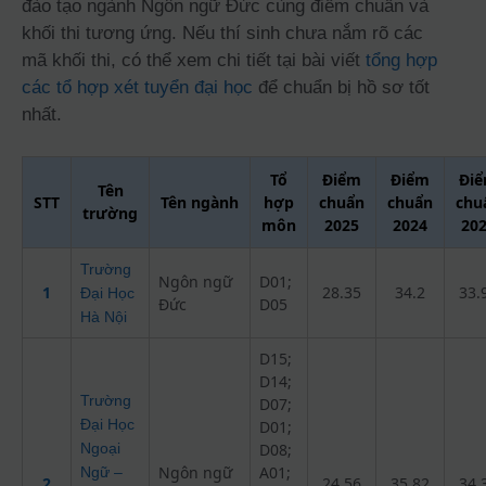
đào tạo ngành Ngôn ngữ Đức cùng điểm chuẩn và
khối thi tương ứng. Nếu thí sinh chưa nắm rõ các
mã khối thi, có thể xem chi tiết tại bài viết
tổng hợp
các tổ hợp xét tuyển đại học
để chuẩn bị hồ sơ tốt
nhất.
Tổ
Điểm
Điểm
Đi
Tên
STT
Tên ngành
hợp
chuẩn
chuẩn
chu
trường
môn
2025
2024
20
Trường
Ngôn ngữ
D01;
1
28.35
34.2
33.
Đại Học
Đức
D05
Hà Nội
D15;
D14;
Trường
D07;
Đại Học
D01;
Ngoại
D08;
Ngôn ngữ
A01;
Ngữ –
2
24.56
35.82
34.