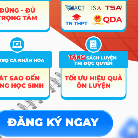
như ruột ngựa” của họ.
Cơ hội việc làm & Mức
lương tham khảo
Thị trường lao động ngành Ngôn ngữ Đức hiện nay
đang trong tình trạng “khát” nhân lực trầm trọng
nhưng lại kén người giỏi. Do số lượng người học
tiếng Đức ít hơn nhiều so với tiếng Anh, Trung, Hàn
nên sự cạnh tranh thấp, cơ hội việc làm vô cùng
rộng mở tại các tập đoàn đa quốc gia hoặc các
chương trình hợp tác lao động Đức – Việt. Sinh viên
ra trường thường đảm nhận các vị trí:
Biên – Phiên dịch viên hoặc Trợ lý dự án:
Làm việc tại các công ty FDI của Đức (như
Bosch, Mercedes-Benz, Adidas) hoặc các tổ