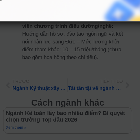
chức phi chính phủ – Mức lương khởi điểm
tham khảo: 12 – 18 triệu/tháng.
Chuyên viên tư vấn du học và điều phối
viên chương trình điều dưỡng/nghề:
Hướng dẫn hồ sơ, đào tạo ngôn ngữ và kết
nối nhân lực sang Đức – Mức lương khởi
điểm tham khảo: 10 – 15 triệu/tháng (chưa
bao gồm hoa hồng theo chỉ tiêu).
TRƯỚC
TIẾP THEO
Ngành Kỹ thuật xây dựng công trình thủy lấy bao nhiêu điểm? Bí quyết chọn trường Top đầu 2026
Tất tần tật về ngành Ngôn ngữ Nhật: Học phí, điểm chuẩn & việc làm 2026
Cách ngành khác
Ngành Kế toán lấy bao nhiêu điểm? Bí quyết
chọn trường Top đầu 2026
Xem thêm »