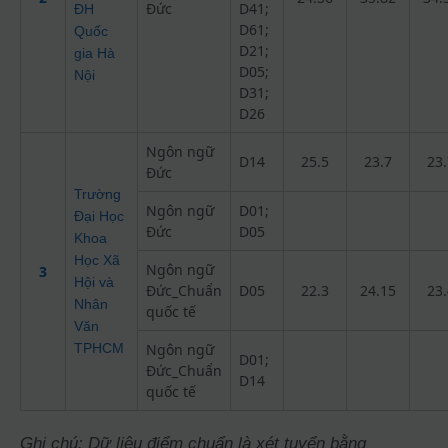
Đức
D41;
ĐH
D61;
Quốc
D21;
gia Hà
D05;
Nội
D31;
D26
Ngôn ngữ
D14
25.5
23.7
23.
Đức
Trường
Ngôn ngữ
D01;
Đại Học
Đức
D05
Khoa
Học Xã
Ngôn ngữ
3
Hội và
Đức_Chuẩn
D05
22.3
24.15
23.
Nhân
quốc tế
Văn
TPHCM
Ngôn ngữ
D01;
Đức_Chuẩn
D14
quốc tế
Ghi chú: Dữ liệu điểm chuẩn là xét tuyển bằng