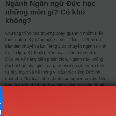
Ngành Ngôn ngữ Đức học
những môn gì? Có khó
không?
Chương trình học thường xoay quanh 4 nhóm kiến
thức chính: Kỹ năng nghe – nói – đọc – viết từ cơ
bản đến chuyên sâu; Tiếng Đức chuyên ngành (Kinh
tế, Du lịch, Kỹ thuật); Văn hóa – văn minh nước
Đức và Kỹ năng biên phiên dịch. Ngành này không
đòi hỏi bạn phải giỏi Toán, Lý nhưng cực kỳ ưu tiên
tư duy logic và hệ thống vì cấu trúc tiếng Đức rất
chặt chẽ, “kỷ luật” như chính con người họ vậy. Nếu
bạn là người thích sự bay bổng, ghét quy tắc thì sẽ
cảm thấy khá áp lực khi đối mặt với bộ quy tắc ngữ
pháp phức tạp của ngôn ngữ này.
Bạn có thực sự hợp với