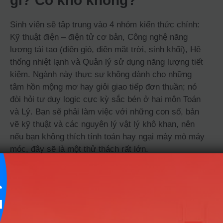
gì? Có khó không?
Sinh viên sẽ tập trung vào 4 nhóm kiến thức chính:
Kỹ thuật điện – điện tử cơ bản, Công nghệ năng
lượng tái tạo (điện gió, điện mặt trời, sinh khối), Hệ
thống nhiệt lạnh và Quản lý sử dụng năng lượng tiết
kiệm. Ngành này thực sự không dành cho những
tâm hồn mộng mơ hay giỏi giao tiếp đơn thuần; nó
đòi hỏi tư duy logic cực kỳ sắc bén ở hai môn Toán
và Lý. Bạn sẽ phải làm việc với những con số, bản
vẽ kỹ thuật và các nguyên lý vật lý khô khan, nên
nếu bạn không thích tính toán hay ngại mày mò máy
móc, đây sẽ là một thử thách rất lớn.
Bạn có thực sự hợp với
ngành Công nghệ kỹ thuật
năng lượng?