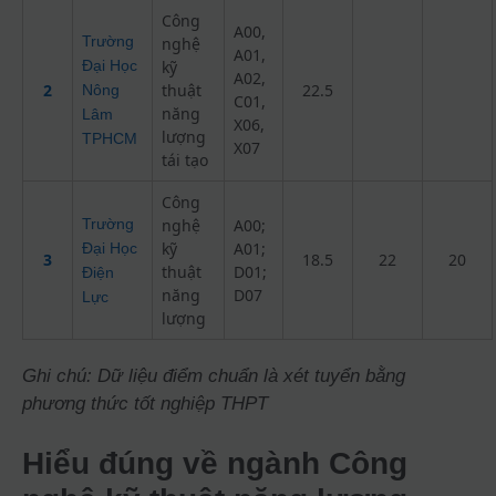
Công
A00,
Trường
nghệ
A01,
Đại Học
kỹ
A02,
2
thuật
22.5
Nông
C01,
năng
Lâm
X06,
lượng
TPHCM
X07
tái tạo
Công
Trường
nghệ
A00;
kỹ
A01;
Đại Học
3
18.5
22
20
thuật
D01;
Điện
năng
D07
Lực
lượng
Ghi chú: Dữ liệu điểm chuẩn là xét tuyển bằng
phương thức tốt nghiệp THPT
Hiểu đúng về ngành Công