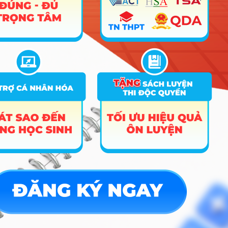
Cơ hội việc làm & Mức
lương tham khảo
Thị trường lao động ngành này tại Việt Nam đang
cực kỳ khát nhân lực, đặc biệt là nhân sự chất
lượng cao vận hành các dự án năng lượng tái tạo tại
miền Trung và miền Nam, trong khi nguồn cung từ
các trường đại học vẫn chưa đủ đáp ứng. Sinh viên
ra trường thường đảm nhận các vị trí:
Kỹ sư vận hành và bảo trì (O&M):
Trực tiếp
giám sát, sửa chữa tại các trang trại điện gió,
điện mặt trời hoặc nhà máy nhiệt điện – Mức
lương khởi điểm tham khảo: 10 – 15
triệu/tháng (có thể cao hơn nếu làm việc tại
các dự án ở xa).