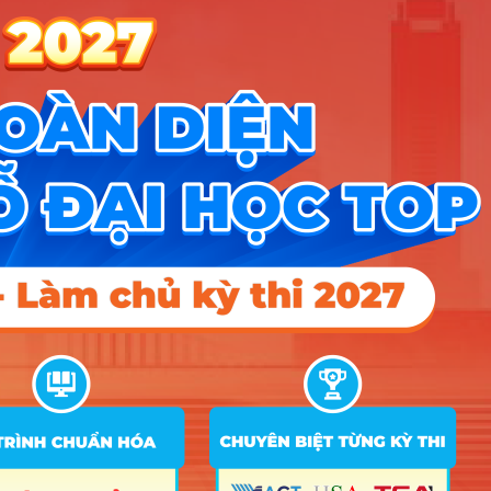
Để sống khỏe và thăng tiến với nghề, bạn nên có
những tố chất sau:
Đam mê kỹ thuật và máy móc:
Bạn phải là
người thích tìm hiểu xem một tấm pin mặt
trời hoạt động ra sao, hay tại sao cái quạt gió
lại tạo ra điện, thay vì chỉ thích ngồi văn
phòng máy lạnh làm giấy tờ.
Sự tỉ mỉ và kỷ luật thép:
Trong ngành năng
lượng, một sai sót nhỏ trong đấu nối hay tính
toán có thể dẫn đến cháy nổ hoặc hỏng hóc
thiết bị hàng tỷ đồng, nên tính cẩn thận là bắt
buộc.
Khả năng tự học và thích nghi:
Công nghệ
năng lượng thay đổi chóng mặt (ví dụ từ điện
than sang điện xanh), nếu bạn lười cập nhật
kiến thức mới, bạn sẽ bị đào thải chỉ sau vài
năm ra trường.