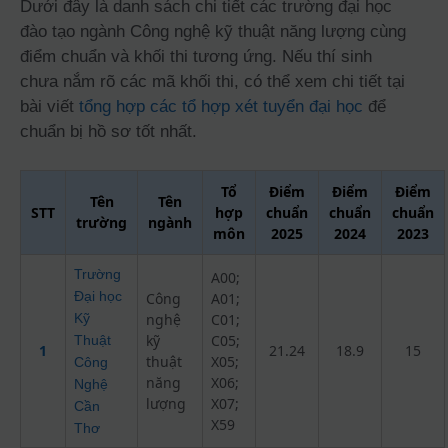
Dưới đây là danh sách chi tiết các trường đại học
đào tạo ngành Công nghệ kỹ thuật năng lượng cùng
điểm chuẩn và khối thi tương ứng. Nếu thí sinh
chưa nắm rõ các mã khối thi, có thể xem chi tiết tại
bài viết
tổng hợp các tổ hợp xét tuyển đại học
để
chuẩn bị hồ sơ tốt nhất.
Tổ
Điểm
Điểm
Điểm
Tên
Tên
STT
hợp
chuẩn
chuẩn
chuẩn
trường
ngành
môn
2025
2024
2023
Trường
A00;
Đại học
Công
A01;
Kỹ
nghệ
C01;
kỹ
C05;
Thuật
1
21.24
18.9
15
thuật
X05;
Công
năng
X06;
Nghệ
lượng
X07;
Cần
X59
Thơ