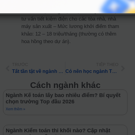
Chuyên viên tư vấn giải pháp năng lượng:
Thiết kế hệ thống điện mặt trời áp mái hoặc
tư vấn tiết kiệm điện cho các tòa nhà, nhà
máy sản xuất – Mức lương khởi điểm tham
khảo: 12 – 18 triệu/tháng (thường có thêm
hoa hồng theo dự án).
TRƯỚC
TIẾP THEO
Tất tần tật về ngành Kỹ thuật robot và trí tuệ nhân tạo: Học phí, điểm chuẩn & việc làm 2026
Có nên học ngành Tự động hóa? Triển vọng & Tổ hợp xét tuyển 2026
Cách ngành khác
Ngành Kế toán lấy bao nhiêu điểm? Bí quyết
chọn trường Top đầu 2026
Xem thêm »
Ngành Kiểm toán thi khối nào? Cập nhật