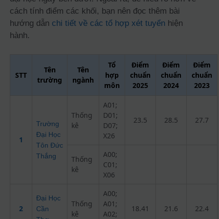
cách tính điểm các khối, bạn nên đọc thêm bài
hướng dẫn
chi tiết về các tổ hợp xét tuyển
hiện
hành.
Tổ
Điểm
Điểm
Điểm
Tên
Tên
STT
hợp
chuẩn
chuẩn
chuẩn
trường
ngành
môn
2025
2024
2023
A01;
Thống
D01;
23.5
28.5
27.7
Trường
kê
D07;
Đại Học
X26
1
Tôn Đức
A00;
Thắng
Thống
C01;
kê
X06
A00;
Đại Học
Thống
A01;
2
18.41
21.6
22.4
Cần
kê
A02;