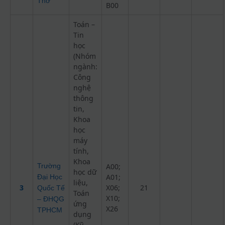
Thơ
B00
Toán –
Tin
học
(Nhóm
ngành:
Công
nghệ
thông
tin,
Khoa
học
máy
tính,
Khoa
Trường
A00;
học dữ
A01;
Đại Học
liệu,
3
X06;
21
Quốc Tế
Toán
X10;
– ĐHQG
ứng
X26
TPHCM
dụng
(Kỹ