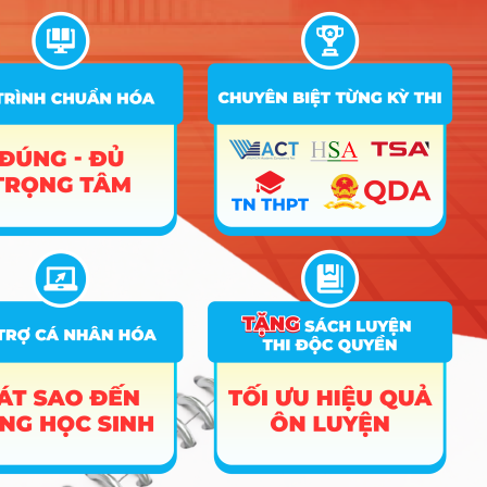
quá trình làm sạch dữ liệu có thể dẫn đến kết
quả sai lệch hoàn toàn, vì vậy tính cẩn thận
là điều kiện sống còn.
Tư duy khách quan:
Bạn cần có cái đầu lạnh
để tôn trọng sự thật của dữ liệu, không được
phép bóp méo con số để đưa ra kết quả đẹp
lòng người khác.
Cơ hội việc làm & Mức
lương tham khảo
Thị trường lao động hiện nay đang cực kỳ “khát”
nhân sự ngành Thống kê do sự bùng nổ của kỷ
nguyên dữ liệu lớn (Big Data). Các doanh nghiệp
sẵn sàng trả lương cao để tìm người có khả năng
đọc hiểu dữ liệu thay vì chỉ dự đoán bằng cảm tính.
Sinh viên ra trường thường đảm nhận các vị trí: