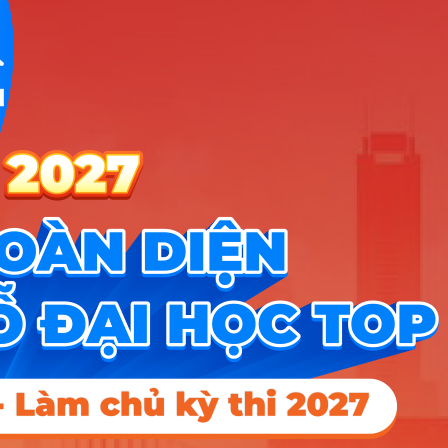
dự báo kinh tế – xã hội. Ngành này thực sự “xương”
và kén người học vì nó đòi hỏi tư duy logic cực kỳ
khắt khe và sự nhạy bén với những con số, hoàn
toàn không có chỗ cho sự bay bổng hay giao tiếp
cảm tính.
Bạn có thực sự hợp với
ngành Thống kê?
Để sống khỏe và thăng tiến với nghề, bạn nên có
những tố chất sau:
Sự nhạy bén và yêu thích con số:
Bạn
không nhất thiết phải là thiên tài toán học,
nhưng bạn phải cảm thấy thú vị thay vì nhức
đầu khi đối diện với các bảng biểu dày đặc
dữ liệu.
Sự tỉ mỉ và kiên trì:
Một sai sót nhỏ trong