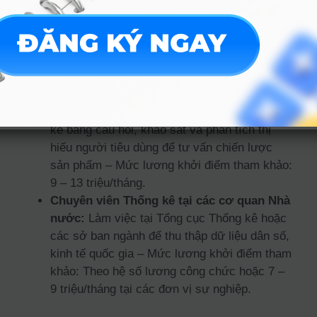
Chuyên viên Phân tích dữ liệu (Data
Analyst):
Thu thập và xử lý dữ liệu để tìm ra
các xu hướng kinh doanh, giúp doanh nghiệp
tối ưu hóa lợi nhuận – Mức lương khởi điểm
tham khảo: 10 – 15 triệu/tháng.
Chuyên viên Nghiên cứu thị trường:
Thiết
kế bảng câu hỏi, khảo sát và phân tích thị
hiếu người tiêu dùng để tư vấn chiến lược
sản phẩm – Mức lương khởi điểm tham khảo:
9 – 13 triệu/tháng.
Chuyên viên Thống kê tại các cơ quan Nhà
nước:
Làm việc tại Tổng cục Thống kê hoặc
các sở ban ngành để thu thập dữ liệu dân số,
kinh tế quốc gia – Mức lương khởi điểm tham
khảo: Theo hệ số lương công chức hoặc 7 –
9 triệu/tháng tại các đơn vị sự nghiệp.