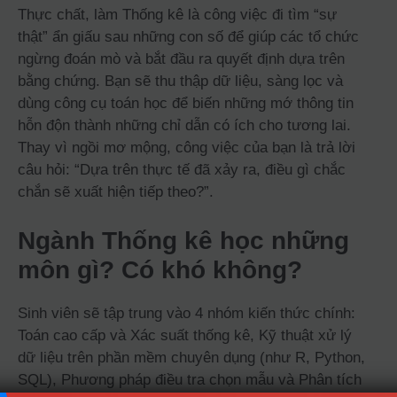
Thực chất, làm Thống kê là công việc đi tìm “sự
thật” ẩn giấu sau những con số để giúp các tổ chức
ngừng đoán mò và bắt đầu ra quyết định dựa trên
bằng chứng. Bạn sẽ thu thập dữ liệu, sàng lọc và
dùng công cụ toán học để biến những mớ thông tin
hỗn độn thành những chỉ dẫn có ích cho tương lai.
Thay vì ngồi mơ mộng, công việc của bạn là trả lời
câu hỏi: “Dựa trên thực tế đã xảy ra, điều gì chắc
chắn sẽ xuất hiện tiếp theo?”.
Ngành Thống kê học những
môn gì? Có khó không?
Sinh viên sẽ tập trung vào 4 nhóm kiến thức chính:
Toán cao cấp và Xác suất thống kê, Kỹ thuật xử lý
dữ liệu trên phần mềm chuyên dụng (như R, Python,
SQL), Phương pháp điều tra chọn mẫu và Phân tích