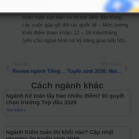
10 – 15 triệu/tháng (tùy năng lực ngoại ngữ).
Trợ lý/Thư ký đối ngoại:
Sắp xếp lịch trình,
soạn thảo văn bản và hỗ trợ lãnh đạo trong
các cuộc gặp gỡ đối tác quốc tế – Mức lương
khởi điểm tham khảo: 12 – 18 triệu/tháng
(yêu cầu ngoại hình và kỹ năng giao tiếp tốt).
TRƯỚC
TIẾP THEO
Review ngành Tiếng Anh KHKT và Công nghệ: Học gì, ở đâu và Lương khởi điểm 2026
Tuyển sinh 2026: Mọi điều cần biết về ngành Tiếng Nhật thương mại cho PHHS
Cách ngành khác
Ngành Kế toán lấy bao nhiêu điểm? Bí quyết
chọn trường Top đầu 2026
Xem thêm »
Ngành Kiểm toán thi khối nào? Cập nhật
phương án tuyển sinh 2026