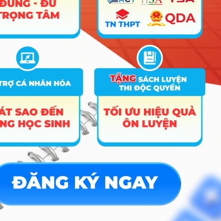
khi nào nên cứng rắn, khi nào nên mềm mỏng
trong quá trình đàm phán.
Cơ hội việc làm & Mức
lương tham khảo
Thị trường lao động hiện nay không hề thiếu người
biết tiếng Anh, nhưng lại cực kỳ “khát” những người
vừa giỏi tiếng Anh vừa thạo nghiệp vụ kinh doanh.
Ngành này không bão hòa nếu bạn thực sự có kỹ
năng thực chiến. Sinh viên ra trường thường đảm
nhận các vị trí:
Nhân viên Xuất nhập khẩu / Chứng từ:
Phụ
trách liên hệ với đối tác nước ngoài, xử lý bộ
chứng từ vận chuyển và theo dõi đơn hàng
quốc tế – Mức lương khởi điểm tham khảo: