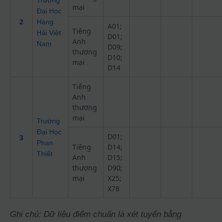
mại
Đại Học
2
Hàng
A01;
Tiếng
Hải Việt
D01;
Anh
Nam
D09;
thương
D10;
mại
D14
Tiếng
Anh
thương
mại
Trường
Đại Học
D01;
3
Phan
Tiếng
D14;
Thiết
Anh
D15;
thương
D90;
mại
X25;
X78
Ghi chú: Dữ liệu điểm chuẩn là xét tuyển bằng