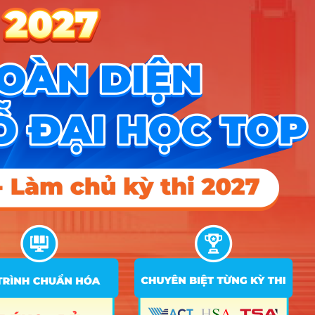
ngành Tiếng Anh thương
mại?
Để sống khỏe và thăng tiến với nghề, bạn nên có
những tố chất sau:
Sự hướng ngoại và linh hoạt:
Bạn không
cần phải là người nói quá nhiều, nhưng cần
yêu thích việc giao tiếp, không ngại tiếp xúc
với những nền văn hóa mới và sẵn sàng xử
lý các tình huống phát sinh ngoài kế hoạch.
Sự tỉ mỉ và cẩn trọng:
Trong kinh doanh,
một lỗi chính tả hay dùng sai một thuật ngữ
trong hợp đồng có thể dẫn đến thiệt hại hàng
tỷ đồng, vì vậy tính kỷ luật trong câu chữ là
sống còn.
Tư duy thực tế và nhạy bén:
Bạn cần có
khả năng nắm bắt tâm lý đối phương để biết