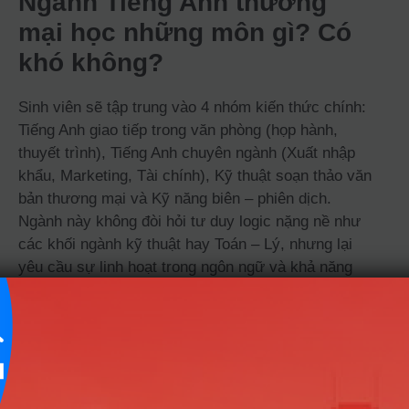
Ngành Tiếng Anh thương
mại học những môn gì? Có
khó không?
Sinh viên sẽ tập trung vào 4 nhóm kiến thức chính:
Tiếng Anh giao tiếp trong văn phòng (họp hành,
thuyết trình), Tiếng Anh chuyên ngành (Xuất nhập
khẩu, Marketing, Tài chính), Kỹ thuật soạn thảo văn
bản thương mại và Kỹ năng biên – phiên dịch.
Ngành này không đòi hỏi tư duy logic nặng nề như
các khối ngành kỹ thuật hay Toán – Lý, nhưng lại
yêu cầu sự linh hoạt trong ngôn ngữ và khả năng
quan sát tinh tế. Cái khó không nằm ở công thức,
mà nằm ở việc làm sao để dùng từ ngữ “đắt” nhất
nhằm đạt được mục đích trong kinh doanh.
Bạn có thực sự hợp với