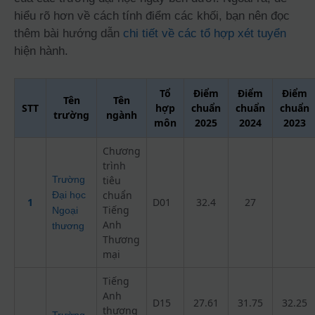
hiểu rõ hơn về cách tính điểm các khối, bạn nên đọc
thêm bài hướng dẫn
chi tiết về các tổ hợp xét tuyển
hiện hành.
Tổ
Điểm
Điểm
Điểm
Tên
Tên
STT
hợp
chuẩn
chuẩn
chuẩn
trường
ngành
môn
2025
2024
2023
Chương
trình
Trường
tiêu
chuẩn
Đại học
1
D01
32.4
27
Tiếng
Ngoại
Anh
thương
Thương
mại
Tiếng
Anh
D15
27.61
31.75
32.25
thương
Trường