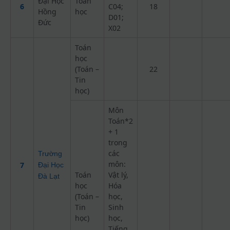
Đại Học
Toán
6
C04;
18
Hồng
học
D01;
Đức
X02
Toán
học
(Toán –
22
Tin
học)
Môn
Toán*2
+ 1
trong
các
Trường
môn:
7
Đại Học
Toán
Vật lý,
Đà Lạt
học
Hóa
(Toán –
học,
Tin
Sinh
học)
học,
Tiếng