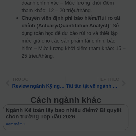
doanh chính xác – Mức lương khởi điểm
tham khảo: 12 – 20 triệu/tháng.
Chuyên viên định phí bảo hiểm/Rủi ro tài
chính (Actuary/Quantitative Analyst):
Sử
dụng toán học để dự báo rủi ro và thiết lập
mức giá cho các sản phẩm tài chính, bảo
hiểm – Mức lương khởi điểm tham khảo: 15 –
25 triệu/tháng.
TRƯỚC
TIẾP THEO
Review ngành Kỹ nghệ gỗ và nội thất: Học gì, ở đâu và Lương khởi điểm 2026
Tất tần tật về ngành Toán kinh tế: Học phí, điểm chuẩn & việc làm 2026
Cách ngành khác
Ngành Kế toán lấy bao nhiêu điểm? Bí quyết
chọn trường Top đầu 2026
Xem thêm »