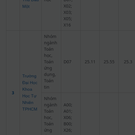
X02;
Một
X03;
X05;
X16
Nhóm
ngành
Toán
học,
Toán
D07
25.11
25.55
25.3
ứng
dụng,
Trường
Toán
Đại Học
tin
Khoa
3
Học Tự
Nhóm
Nhiên
ngành
A00;
TPHCM
Toán
A01;
học,
X06;
Toán
B00;
ứng
X26;