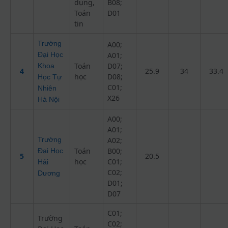
dụng,
B08;
Toán
D01
tin
Trường
A00;
Đại Học
A01;
Toán
D07;
Khoa
4
25.9
34
33.4
học
D08;
Học Tự
C01;
Nhiên
X26
Hà Nội
A00;
A01;
Trường
A02;
Toán
B00;
Đại Học
5
20.5
học
C01;
Hải
C02;
Dương
D01;
D07
C01;
Trường
C02;