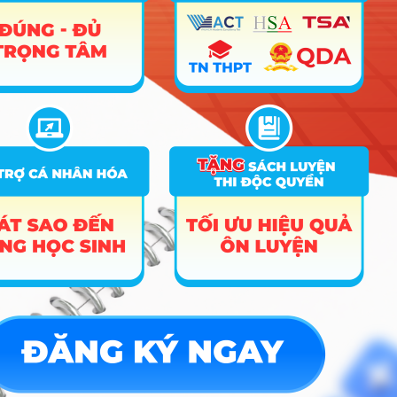
khan hàng giờ liền, nên nếu không có năng khiếu về
Toán hoặc Lý từ cấp 3, bạn sẽ rất dễ bị “ngợp” và bỏ
cuộc ngay năm đầu tiên.
Bạn có thực sự hợp với
ngành Toán học?
Để sống khỏe và thăng tiến với nghề, bạn nên có
những tố chất sau:
Sự lỳ đòn (Kiên trì):
Bạn cần một cái đầu
lạnh để sẵn sàng dành cả tuần lễ chỉ để tìm
ra một lỗi sai nhỏ trong công thức hoặc một
dòng code thuật toán.
Tư duy logic hệ thống:
Khả năng nhìn thấy
mối liên hệ giữa các con số thô kệch và
chuyển hóa chúng thành giải pháp thực tế
cho doanh nghiệp.