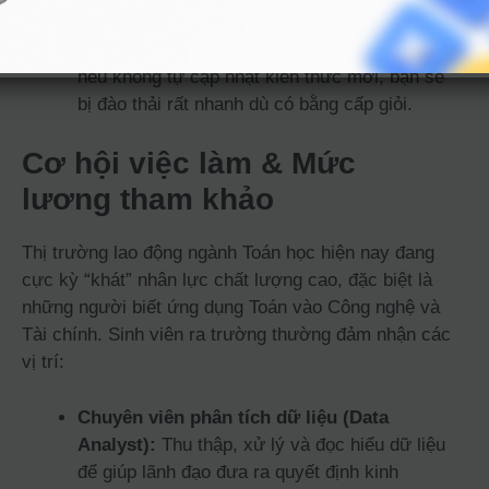
Khả năng tự học bền bỉ:
Công nghệ và các
mô hình tài chính thay đổi theo từng ngày,
nếu không tự cập nhật kiến thức mới, bạn sẽ
bị đào thải rất nhanh dù có bằng cấp giỏi.
Cơ hội việc làm & Mức
lương tham khảo
Thị trường lao động ngành Toán học hiện nay đang
cực kỳ “khát” nhân lực chất lượng cao, đặc biệt là
những người biết ứng dụng Toán vào Công nghệ và
Tài chính. Sinh viên ra trường thường đảm nhận các
vị trí:
Chuyên viên phân tích dữ liệu (Data
Analyst):
Thu thập, xử lý và đọc hiểu dữ liệu
để giúp lãnh đạo đưa ra quyết định kinh