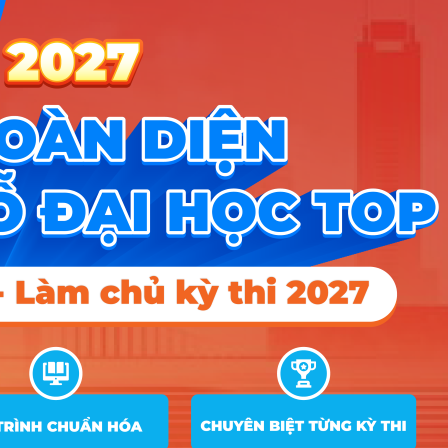
để dự báo tương lai hoặc tối ưu hóa lợi nhuận cho
doanh nghiệp. Nói cách khác, dân Toán chính là
những người thầm lặng tạo ra “luật chơi” và các
thuật toán cốt lõi đằng sau mọi công nghệ hiện đại
như AI, tài chính hay bảo hiểm.
Ngành Toán học học những
môn gì? Có khó không?
Chương trình học thường xoay quanh 3 nhóm chính:
Toán lý thuyết (nền tảng tư duy), Xác suất thống kê
(xử lý dữ liệu) và Toán tin ứng dụng (viết code để
giải quyết các mô hình thực tế). Đây là ngành học
cực kỳ “khó nhằn”, đòi hỏi tư duy logic và khả năng
trừu tượng hóa cực cao, hoàn toàn không có chỗ
cho sự cảm tính hay sáng tạo kiểu bay bổng. Bạn
sẽ phải làm việc với những con số và cấu trúc khô