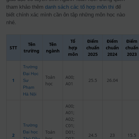
tham khảo thêm
danh sách các tổ hợp môn thi
để
biết chính xác mình cần ôn tập những môn học nào
nhé.
Tổ
Điểm
Điểm
Điểm
Tên
Tên
STT
hợp
chuẩn
chuẩn
chuẩn
trường
ngành
môn
2025
2024
2023
Trường
Đại Học
Toán
A00;
1
25.5
26.04
Sư
học
A01
Phạm
Hà Nội
A00;
A01;
A02;
Trường
C01;
Toán
D01;
Đại học
2
24.5
23
15.5
học
D07;
Thủ Dầu