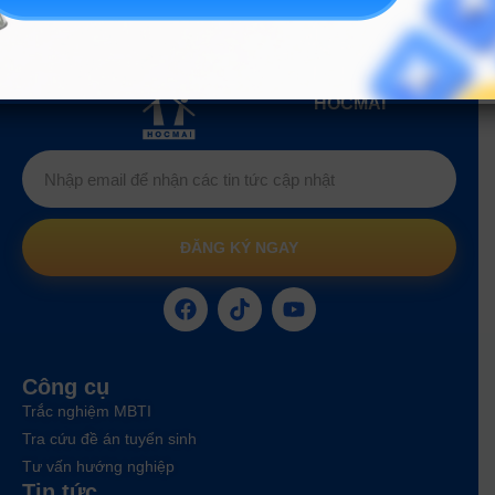
Hướng nghiệp
HOCMAI
ĐĂNG KÝ NGAY
Công cụ
Trắc nghiệm MBTI
Tra cứu đề án tuyển sinh
Tư vấn hướng nghiệp
Tin tức