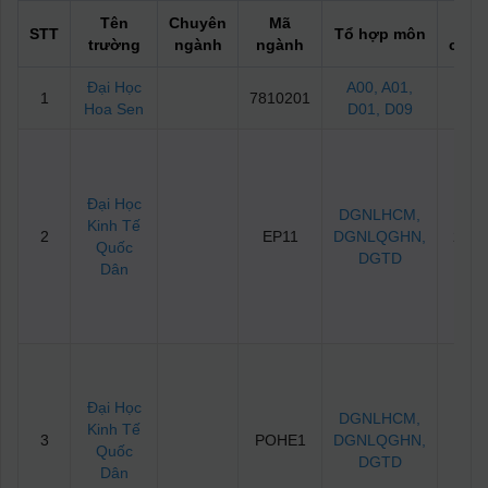
Tên
Chuyên
Mã
Điể
STT
Tổ hợp môn
trường
ngành
ngành
chuẩ
Đại Học
A00
, A01
,
1
7810201
16
Hoa Sen
D01
, D09
Đại Học
DGNLHCM
,
Kinh Tế
2
EP11
DGNLQGHN
,
20.2
Quốc
DGTD
Dân
Đại Học
DGNLHCM
,
Kinh Tế
3
POHE1
DGNLQGHN
,
21
Quốc
DGTD
Dân