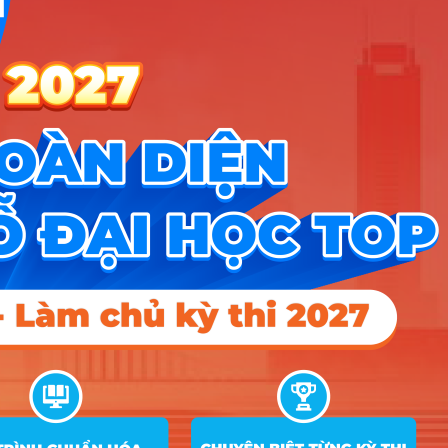
Đại Học
Khoa
Học Xã
Hội và
Nhân
6
QHX16
D01
25.7
Văn –
Đại Học
Quốc
Gia Hà
Nội
Đại Học
Khoa
Học Xã
Hội và
Nhân
7
QHX16
D78
26.3
Văn –
Đại Học
Quốc
Gia Hà
Nội
Đại Học