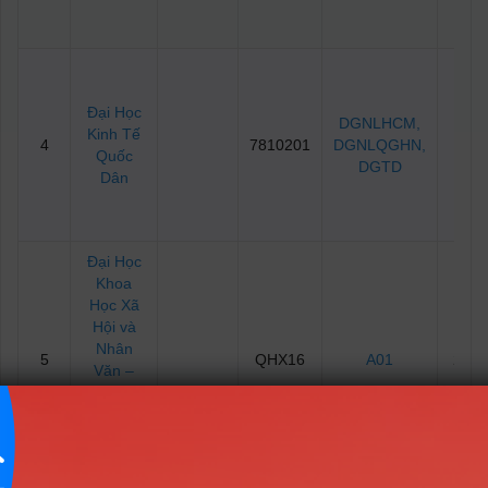
Đại Học
DGNLHCM
,
Kinh Tế
4
7810201
DGNLQGHN
,
21.9
Quốc
DGTD
Dân
Đại Học
Khoa
Học Xã
Hội và
Nhân
5
QHX16
A01
25.4
Văn –
Đại Học
Quốc
Gia Hà
Nội