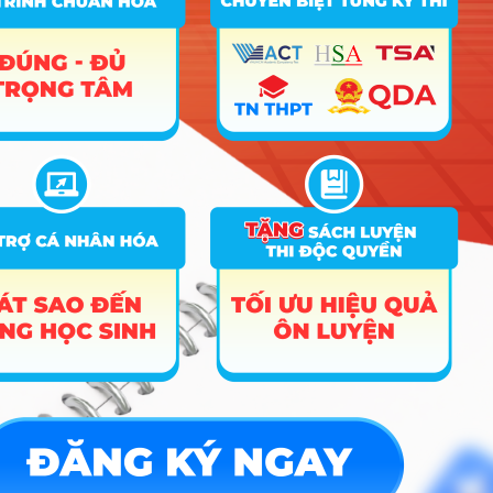
Kinh Tế
A01
, D01
,
8
7810201
26.9
Quốc
D09
, D10
Dân
Đại Học
Khoa
Học Xã
Hội và
Nhân
9
QHX16
C00
28.2
Văn –
Đại Học
Quốc
Gia Hà
Nội
Đại Học
Kinh Tế
A01
, D01
,
10
EP11
35.6
Quốc
D09
, D10
Dân
1
2
»