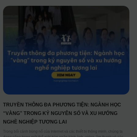
TRUYỀN THÔNG ĐA PHƯƠNG TIỆN: NGÀNH HỌC
“VÀNG” TRONG KỶ NGUYÊN SỐ VÀ XU HƯỚNG
NGHỀ NGHIỆP TƯƠNG LAI
Trong bối cảnh bùng nổ của Internet và các thiết bị thông minh, chúng ta
đang sống trong một thế giới tràn ngập hình ảnh, video, âm thanh và các