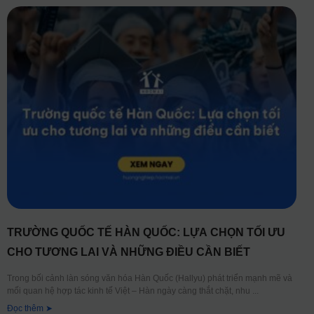
TRƯỜNG QUỐC TẾ HÀN QUỐC: LỰA CHỌN TỐI ƯU
CHO TƯƠNG LAI VÀ NHỮNG ĐIỀU CẦN BIẾT
Trong bối cảnh làn sóng văn hóa Hàn Quốc (Hallyu) phát triển mạnh mẽ và
mối quan hệ hợp tác kinh tế Việt – Hàn ngày càng thắt chặt, nhu
Đọc thêm ➤