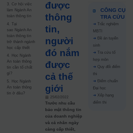
được
3. Cơ hội việc
CÔNG CỤ
làm Ngành An
thông
toàn thông tin
TRA CỨU
4. Tại
➜
Trắc nghiệm
tin,
sao Ngành An
MBTI
toàn thông tin
người
➜
Đề án tuyển
trở thành ngành
sinh
học cấp thiết
đó nắm
➜
Tra cứu tổ
4. Học Ngành
hợp môn
An toàn thông
được
➜
Quy đổi điểm
tin cần tố chất
gì?
cả thế
thi
➜
Điểm chuẩn
5. Học Ngành
giới
An toàn thông
Đại học
tin ở đâu?
➜
Xếp hạng
25/02/2022
điểm thi
Trước nhu cầu
bảo mật thông tin
của doanh nghiệp
và cá nhân ngày
càng cấp thiết,