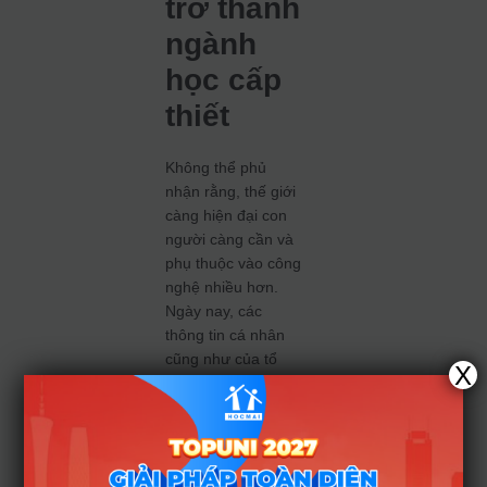
trở thành
ngành
học cấp
thiết
Không thể phủ
nhận rằng, thế giới
càng hiện đại con
người càng cần và
phụ thuộc vào công
nghệ nhiều hơn.
Ngày nay, các
thông tin cá nhân
cũng như của tổ
X
chức đều được mã
hóa thành những
con số. Dù là bất kỳ
trong lĩnh vực nào
đi chăng nữa thì