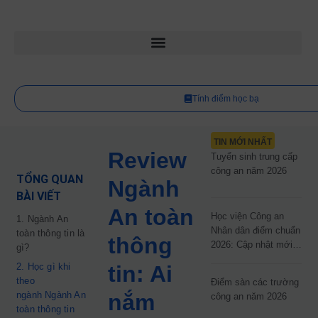
Tính điểm học bạ
TIN MỚI NHẤT
Review
Tuyển sinh trung cấp
công an năm 2026
TỔNG QUAN
Ngành
BÀI VIẾT
An toàn
Học viện Công an
1. Ngành An
Nhân dân điểm chuẩn
toàn thông tin là
thông
2026: Cập nhật mới
gì?
nhất
2. Học gì khi
tin: Ai
theo
Điểm sàn các trường
ngành Ngành An
nắm
công an năm 2026
toàn thông tin