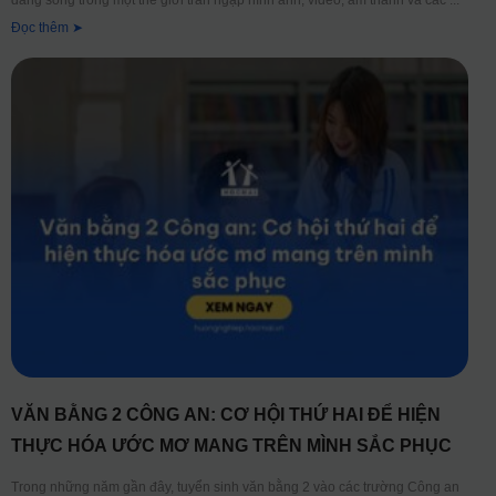
Đọc thêm ➤
VĂN BẰNG 2 CÔNG AN: CƠ HỘI THỨ HAI ĐỂ HIỆN
THỰC HÓA ƯỚC MƠ MANG TRÊN MÌNH SẮC PHỤC
Trong những năm gần đây, tuyển sinh văn bằng 2 vào các trường Công an