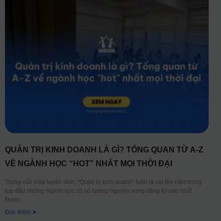
QUẢN TRỊ KINH DOANH LÀ GÌ? TỔNG QUAN TỪ A-Z
VỀ NGÀNH HỌC “HOT” NHẤT MỌI THỜI ĐẠI
Trong mỗi mùa tuyển sinh, “Quản trị kinh doanh” luôn là cái tên nằm trong
top đầu những ngành học có số lượng nguyện vọng đăng ký cao nhất.
Được
Đọc thêm ➤