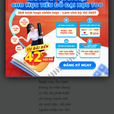
việc ứng dụng Công
nghệ thông tin trong
bộ máy hoạt động
đều rất cần thiết,
bởi sự nhanh chóng
và tiện lợi do nó
mang lại. Vậy nên,
việc bảo mật thông
tin vô cùng quan
trọng dẫn đến nhu
cầu nguồn nhân lực
về An toàn thông tin
tăng theo.
Ngày nay, An toàn
thông tin hiện đang
có tốc độ phát triển
vô cùng mạnh mẽ
và vượt bậc, rất cần
nguồn nhân lực lớn