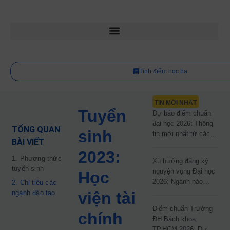
Tính điểm học bạ
TIN MỚI NHẤT
Tuyển
Dự báo điểm chuẩn
đại học 2026: Thông
TỔNG QUAN
sinh
tin mới nhất từ các
BÀI VIẾT
trường đại học công
2023:
lập
1. Phương thức
Xu hướng đăng ký
tuyển sinh
nguyện vọng Đại học
Học
2026: Ngành nào
2. Chỉ tiêu các
đang dẫn đầu cuộc
ngành đào tạo
viện tài
đua?
Điểm chuẩn Trường
chính
ĐH Bách khoa
TP.HCM 2026: Dự