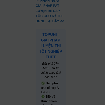
>> NHẬN NGAY
GIẢI PHÁP PAT
LUYỆN ĐỀ CẤP
TỐC CHO KỲ THI
ĐGNL TẠI ĐÂY <<
TOPUNI -
GIẢI PHÁP
LUYỆN THI
TỐT NGHIỆP
THPT
Bứt phá 27+
điểm - Tự tin
chinh phục Đại
học TOP
Bao phủ
các tổ hợp A-
B-C-D.
150 đề
thực chiến