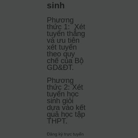
sinh
Phương
thức 1:
Xét
tuyển thẳng
và ưu tiên
xét tuyển
theo quy
chế của Bộ
GD&ĐT.
Phương
thức 2:
Xét
tuyển học
sinh giỏi
dựa vào kết
quả học tập
THPT.
Đăng ký trực tuyến