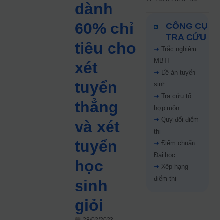
dành
kiến công bố 9.8,
nguyện vọng tăng vọt
60% chỉ
CÔNG CỤ
67%
TRA CỨU
tiêu cho
➜
Trắc nghiệm
MBTI
xét
➜
Đề án tuyển
tuyển
sinh
➜
Tra cứu tổ
thẳng
hợp môn
➜
Quy đổi điểm
và xét
thi
tuyển
➜
Điểm chuẩn
Đại học
học
➜
Xếp hạng
điểm thi
sinh
giỏi
28/02/2023