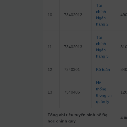
Tài
chính –
10
73402012
49
Ngân
hàng 2
Tài
chính –
11
73402013
31
Ngân
hàng 3
12
7340301
Kế toán
84
Hệ
thống
13
7340405
12
thông tin
quản lý
Tổng chỉ tiêu tuyển sinh hệ Đại
4.0
học chính quy