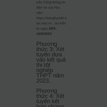
trên Cổng thông tin
điện tử của Học
viện:
https://dangkyxtdh.h
vtc.edu.vn , dự kiến
từ ngày
28/5-
16/6/2023
.
Phương
thức 3:
Xét
tuyển dựa
vào kết quả
thi tốt
nghiệp
THPT năm
2023.
Phương
thức 4:
Xét
tuyển kết
hợp chứng