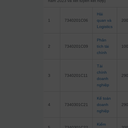
năm 2023 và xét tuyển kết hợp)
Hải
1
7340201C06
quan và
20
Logistics
Phân
2
7340201C09
tích tài
10
chính
Tài
chính
3
7340201C11
29
doanh
nghiệp
Kế toán
4
7340301C21
doanh
29
nghiệp
Kiểm
5
7340301C22
20