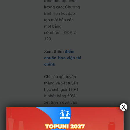
trình đào tạo chất
lượng cao; Chương
trình liên kết đào
tạo mỗi bên cấp
một bằng
cử nhân – DDP là
120.
Xem thêm
điểm
chuẩn Học viện tài
chính
Chỉ tiêu xét tuyển
thẳng và xét tuyển
học sinh giỏi THPT
ít nhất bằng 60%;
xét tuyển dựa vào
X
kết quả đánh giá
năng lực, đánh giá
tư duy tối đa 5%, số
còn lại xét tuyển