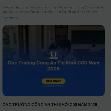
Điểm sàn (ngưỡng đảm bảo chất lượng đầu vào) các trường Công an nhân
dân năm 2026 dao động từ 15,0 đến 21,0 điểm đối với tổ hợp xét tuyển
Đọc thêm ➤
CÁC TRƯỜNG CÔNG AN THI KHỐI C00 NĂM 2026