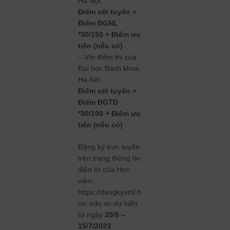
Hà Nội:
Điểm xét tuyển =
Điểm ĐGNL
*30/150 + Điểm ưu
tiên (nếu có)
– Với điểm thi của
Đại học Bách khoa
Hà Nội:
Điểm xét tuyển =
Điểm ĐGTD
*30/100 + Điểm ưu
tiên (nếu có)
Đăng ký trực tuyến
trên trang thông tin
điện tử của Học
viện:
https://dangkyxtnl.h
vtc.edu.vn dự kiến
từ ngày
20/6 –
15/7/2023
.