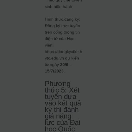
Theo quy chế tuyển
sinh hiện hành.
Hình thức đăng ký:
Đăng ký trực tuyến
trên cổng thông tin
điện tử của Học
viện:
https://dangkyxtkh.h
vtc.edu.vn dự kiến
từ ngày
20/6 –
15/7/2023
.
Phương
thức 5:
Xét
tuyển dựa
vào kết quả
kỳ thi đánh
giá năng
lực của Đại
học Quốc