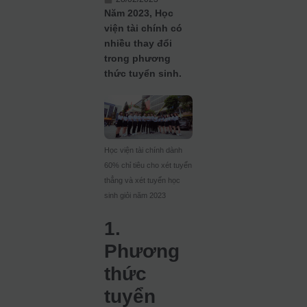
Năm 2023, Học
viện tài chính có
nhiều thay đổi
trong phương
thức tuyển sinh.
Học viện tài chính dành
60% chỉ tiêu cho xét tuyển
thẳng và xét tuyển học
sinh giỏi năm 2023
1.
Phương
thức
tuyển