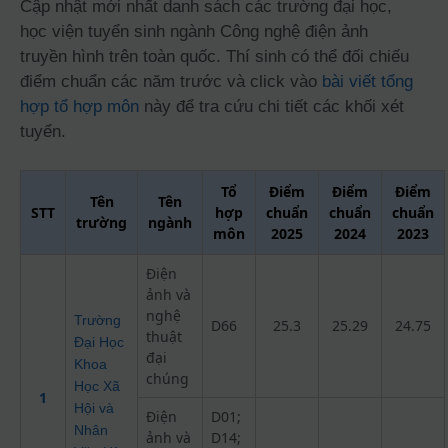
Cập nhật mới nhất danh sách các trường đại học,
học viện tuyển sinh ngành Công nghệ điện ảnh
truyền hình trên toàn quốc. Thí sinh có thể đối chiếu
điểm chuẩn các năm trước và click vào
bài viết tổng
hợp tổ hợp môn
này để tra cứu chi tiết các khối xét
tuyển.
Tổ
Điểm
Điểm
Điểm
Tên
Tên
STT
hợp
chuẩn
chuẩn
chuẩn
trường
ngành
môn
2025
2024
2023
Điện
ảnh và
nghệ
Trường
D66
25.3
25.29
24.75
thuật
Đại Học
đại
Khoa
chúng
Học Xã
1
Hội và
Điện
D01;
Nhân
ảnh và
D14;