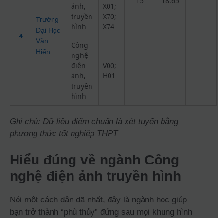
15
18.65
ảnh,
X01;
truyền
X70;
Trường
hình
X74
Đại Học
4
Văn
Công
Hiến
nghệ
điện
V00;
ảnh,
H01
truyền
hình
Ghi chú: Dữ liệu điểm chuẩn là xét tuyển bằng
phương thức tốt nghiệp THPT
Hiểu đúng về ngành Công
nghệ điện ảnh truyền hình
Nói một cách dân dã nhất, đây là ngành học giúp
bạn trở thành “phù thủy” đứng sau mọi khung hình