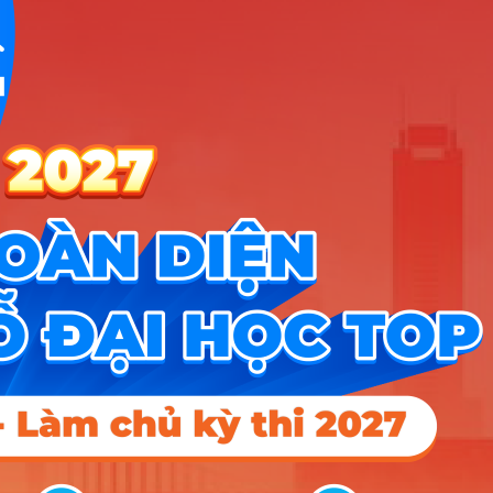
truyền hình trực tiếp. Ngành này không đòi hỏi bạn
phải giỏi các môn tự nhiên như Toán, Lý ở mức xuất
sắc, nhưng lại yêu cầu một tư duy logic cực kỳ
nhạy bén để xử lý thiết bị và phần mềm. Độ khó của
ngành nằm ở việc bạn phải vừa có “mắt thẩm mỹ”
để thấy cái gì đẹp, vừa phải có “đầu óc kỹ thuật” để
làm chủ những dàn máy móc phức tạp.
Bạn có thực sự hợp với
ngành Công nghệ điện ảnh
truyền hình?
Để sống khỏe và thăng tiến với nghề, bạn nên có
những tố chất sau:
Sức khỏe và sự bền bỉ:
Đây không phải là
công việc ngồi văn phòng 8 tiếng; bạn sẽ phải