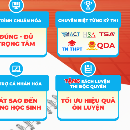
vác máy quay đi hiện trường, thức đêm trong
phòng dựng để kịp tiến độ là chuyện cơm
bữa.
Khả năng tự học công nghệ:
Các thiết bị và
phần mềm biên tập thay đổi theo từng tháng,
nếu bạn là người ngại cập nhật cái mới, bạn
sẽ rất nhanh chóng bị thị trường đào thải.
Tính tỉ mỉ và cầu toàn:
Một lỗi nhỏ về âm
thanh hay một khung hình bị lệch sáng cũng
có thể phá hỏng công sức của cả một ê-kíp,
vì vậy bạn cần sự cẩn trọng tuyệt đối trong
từng chi tiết.
Cơ hội việc làm & Mức
lương tham khảo
Thị trường lao động hiện nay đang cực kỳ “khát”
nhân lực chất lượng, nhất là khi các doanh nghiệp