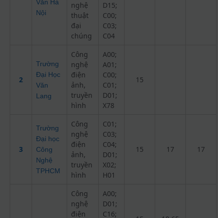
Văn Hà
nghệ
D15;
Nội
thuật
C00;
đại
C03;
chúng
C04
Công
A00;
Trường
nghệ
A01;
điện
C00;
Đại Học
2
15
ảnh,
C01;
Văn
truyền
D01;
Lang
hình
X78
Công
C01;
Trường
nghệ
C03;
Đại học
điện
C04;
3
15
17
17
Công
ảnh,
D01;
Nghệ
truyền
X02;
TPHCM
hình
H01
Công
A00;
nghệ
D01;
điện
C16;