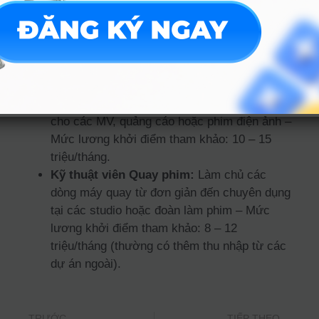
đều đang chuyển mình làm nội dung số trên TikTok,
YouTube và các nền tảng trực tuyến. Sinh viên ra
trường thường đảm nhận các vị trí:
Chuyên viên Dựng phim (Video Editor):
Cắt ghép, chỉnh màu, làm hiệu ứng hậu kỳ
cho các MV, quảng cáo hoặc phim điện ảnh –
Mức lương khởi điểm tham khảo: 10 – 15
triệu/tháng.
Kỹ thuật viên Quay phim:
Làm chủ các
dòng máy quay từ đơn giản đến chuyên dụng
tại các studio hoặc đoàn làm phim – Mức
lương khởi điểm tham khảo: 8 – 12
triệu/tháng (thường có thêm thu nhập từ các
dự án ngoài).
TRƯỚC
TIẾP THEO