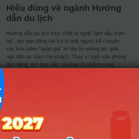
Hiểu đúng về ngành Hướng
dẫn du lịch
Hướng dẫn du lịch thực chất là nghề “làm dâu trăm
họ”, nơi bạn đóng vai trò là một người kể chuyện
văn hóa kiêm “quản gia” lo liệu từ miếng ăn, giấc
ngủ đến an toàn cho khách. Thay vì ngồi văn phòng
tám tiếng, nơi làm việc của bạn là những cung
đường, điểm đến và những trải nghiệm thực tế cùng
một nhóm người xa lạ. Đây tuyệt đối không phải là
đi chơi miễn phí mà là đi làm để đảm bảo người
khác được chơi vui, hài lòng và tiêu tiền xứng đáng.
Ngành Hướng dẫn du lịch
học những môn gì? Có khó
không?