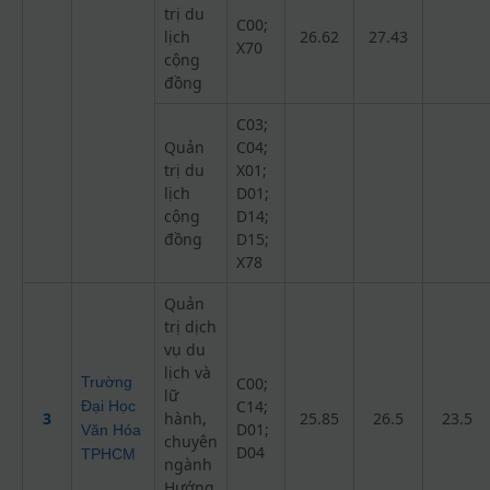
trị du
C00;
lịch
26.62
27.43
X70
cộng
đồng
C03;
Quản
C04;
trị du
X01;
lịch
D01;
cộng
D14;
đồng
D15;
X78
Quản
trị dịch
vụ du
lịch và
Trường
C00;
lữ
C14;
Đại Học
3
hành,
25.85
26.5
23.5
D01;
Văn Hóa
chuyên
D04
TPHCM
ngành
Hướng