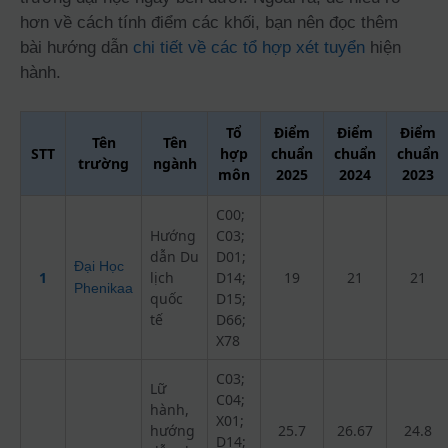
hơn về cách tính điểm các khối, bạn nên đọc thêm
bài hướng dẫn
chi tiết về các tổ hợp xét tuyển
hiện
hành.
Tổ
Điểm
Điểm
Điểm
Tên
Tên
STT
hợp
chuẩn
chuẩn
chuẩn
trường
ngành
môn
2025
2024
2023
C00;
Hướng
C03;
dẫn Du
D01;
Đại Học
1
lịch
D14;
19
21
21
Phenikaa
quốc
D15;
tế
D66;
X78
C03;
Lữ
C04;
hành,
X01;
hướng
25.7
26.67
24.8
D14;