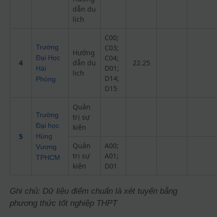
dẫn du
lịch
C00;
Trường
C03;
Hướng
C04;
Đại Học
4
dẫn du
22.25
D01;
Hải
lịch
D14;
Phòng
D15
Quản
Trường
trị sự
Đại học
kiện
5
Hùng
Quản
A00;
Vương
trị sự
A01;
TPHCM
kiện
D01
Ghi chú: Dữ liệu điểm chuẩn là xét tuyển bằng
phương thức tốt nghiệp THPT