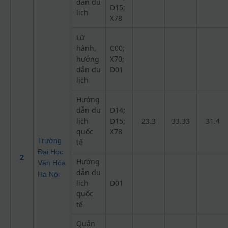
dẫn du
D15;
lịch
X78
Lữ
hành,
C00;
hướng
X70;
dẫn du
D01
lịch
Hướng
dẫn du
D14;
lịch
D15;
23.3
33.33
31.4
quốc
X78
Trường
tế
Đại Học
2
Hướng
Văn Hóa
dẫn du
Hà Nội
lịch
D01
quốc
tế
Quản