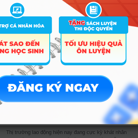
lực để đi bộ nhiều giờ, thức khuya dậy sớm
và luôn giữ được nụ cười tươi dù thời tiết
khắc nghiệt hay cơ thể đang mệt mỏi.
Kỹ năng giao tiếp và “cái duyên” kể
chuyện:
Không chỉ là nói đúng kiến thức, bạn
cần biết cách dẫn dắt vấn đề một cách lôi
cuốn, hài hước để kết nối các thành viên
trong đoàn.
Sự linh hoạt và tinh thần thép:
Bạn phải là
người bình tĩnh nhất khi có sự cố xảy ra (xe
hỏng, khách lạc, thời tiết xấu) để tìm ra
phương án giải quyết nhanh nhất.
Cơ hội việc làm & Mức
lương tham khảo
Thị trường lao động hiện nay đang cực kỳ khát nhân