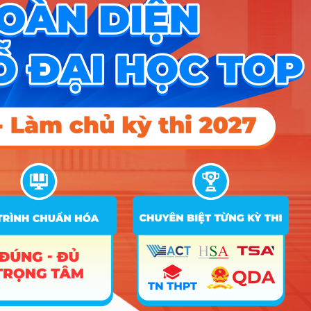
Sinh viên sẽ tập trung vào các nhóm kiến thức: Văn
hóa – Lịch sử – Địa lý vùng miền, Nghiệp vụ hướng
dẫn (kỹ năng cầm mic, tổ chức trò chơi, xử lý sự
cố) và Ngoại ngữ chuyên ngành. Ngành này không
đánh đố bằng các tư duy logic khô khan như Toán
hay Lý, nhưng đòi hỏi sự nhạy bén cực cao về giao
tiếp, khả năng cảm thụ văn hóa và sự sáng tạo
trong cách truyền đạt để không biến bài thuyết minh
thành một tiết học lịch sử buồn ngủ.
Bạn có thực sự hợp với
ngành Hướng dẫn du lịch?
Để sống khỏe và thăng tiến với nghề, bạn nên có
những tố chất sau:
Sức khỏe và sự bền bỉ:
Bạn phải có đủ thể