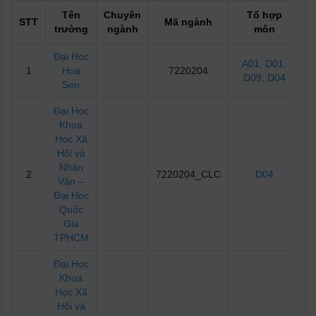
Tên
Chuyên
Tổ hợp
STT
Mã ngành
trường
ngành
môn
c
Đại Học
A01
, D01
,
1
Hoa
7220204
D09
, D04
Sen
Đại Học
Khoa
Học Xã
Hội và
Nhân
2
7220204_CLC
D04
Văn –
Đại Học
Quốc
Gia
TPHCM
Đại Học
Khoa
Học Xã
Hội và