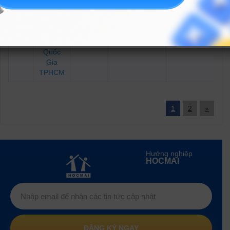
Học Xã
Hội và
Nhân
10
7220204
DGNLHCM
Văn –
Đại Học
Quốc
Gia
TPHCM
1
2
»
Hướng nghiệp
HOCMAI
ĐĂNG KÝ NGAY