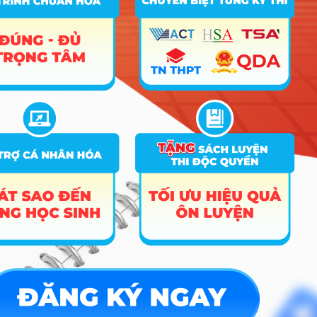
Đại Học
Ngoại
Ngữ –
8
Đại Học
7220204
DGNLQGHN
Quốc
Gia Hà
Nội
Đại Học
Khoa
Học Xã
Hội và
Nhân
9
7220204_CLC
DGNLHCM
Văn –
Đại Học
Quốc
Gia
TPHCM
Đại Học
Khoa