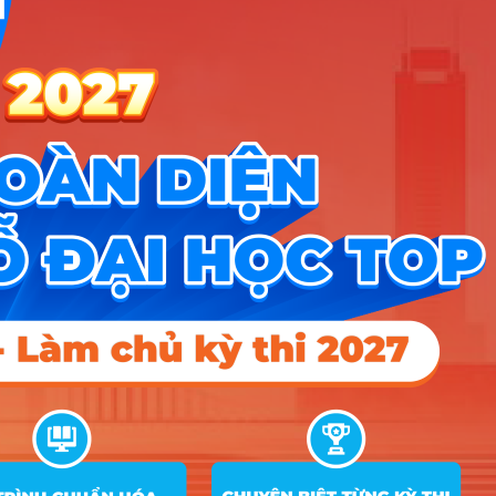
Kinh Tế
– Luật
– Đại
A00
, A01
,
7
7340120_408
Học
D01
Quốc
Gia
TPHCM
Đại Học
Kinh Tế
A00
, A01
,
8
7340120
Quốc
D01
, D07
Dân
Đại học
Quản lý
và
9
7340120
DGNLHCM
Công
nghệ
TPHCM
Đại học
Kinh Tế
– Luật