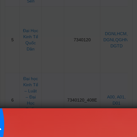
Sen
Đại Học
DGNLHCM
,
Kinh Tế
5
7340120
DGNLQGHN
,
Quốc
DGTD
Dân
Đại học
Kinh Tế
– Luật
– Đại
A00
, A01
,
6
7340120_408E
Học
D01
Quốc
Gia
TPHCM
Đại học