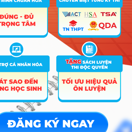
– Đại
10
7340120_408E
DGNLHCM
Học
Quốc
Gia
TPHCM
1
2
»
Hướng nghiệp
HOCMAI
ĐĂNG KÝ NGAY