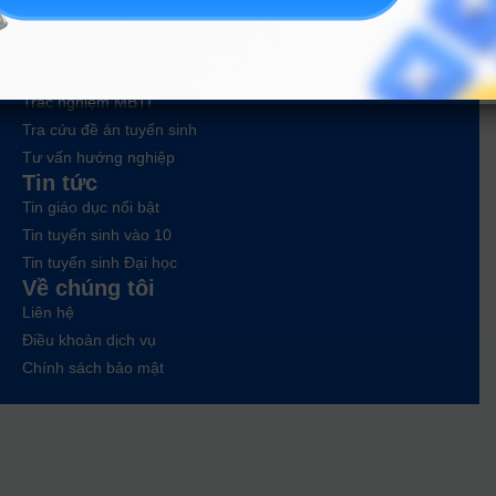
Công cụ
Trắc nghiệm MBTI
Tra cứu đề án tuyển sinh
Tư vấn hướng nghiệp
Tin tức
Tin giáo dục nổi bật
Tin tuyển sinh vào 10
Tin tuyển sinh Đại học
Về chúng tôi
Liên hệ
Điều khoản dịch vụ
Chính sách bảo mật