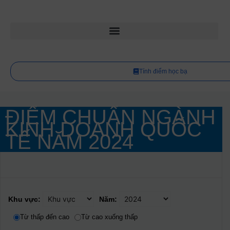
Tính điểm học bạ
ĐIỂM CHUẨN NGÀNH
KINH DOANH QUỐC
TẾ NĂM
2024
Khu vực:
Năm:
Từ thấp đến cao
Từ cao xuống thấp