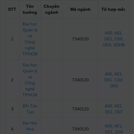
Tên
Chuyên
STT
Mã ngành
Tổ hợp môn
trường
ngành
Đại học
Quản lý
A00
, A01
,
và
1
7340120
D01
, C00
,
Công
D03
, XDHB
nghệ
TPHCM
Đại học
Quản lý
A00
, A01
,
và
2
7340120
D01
, C00
,
Công
D03
nghệ
TPHCM
ĐH Tân
A00
, A01
,
3
7340120
Tạo
D01
, D07
Đại Học
A00
, A01
,
4
Hoa
7340120
D01
, D09